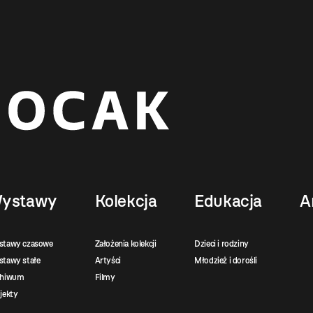
ystawy
Kolekcja
Edukacja
A
stawy czasowe
Założenia kolekcji
Dzieci i rodziny
tawy stałe
Artyści
Młodzież i dorośli
chiwum
Filmy
jekty