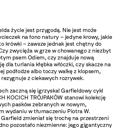
elda życie jest przygodą. Nie jest może
cieczek na łono natury – jedyne krowy, jakie
 to krówki – zawsze jednak jest chętny do
Czy zwycięża w grze w chowanego z niezbyt
ętym psem Odiem, czy znajduje nową
 dla turlania kłębka włóczki, czy skacze na
ej podłodze albo toczy walkę z klopsem,
e rezygnuje z ciekawych rozrywek.
ech zaczną się igrzyska! Garfieldowy cykl
H KOCICH TRÓJPAKÓW stanowi kolekcję
wych pasków zebranych w nowym,
m wydaniu w tłumaczeniu Piotra W.
Garfield zmieniał się trochę na przestrzeni
jedno pozostało niezmienne: jego gigantyczny