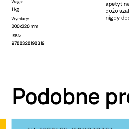
Waga:
apetyt n
1 kg
dużo sza
nigdy do
Wymiary:
200x220 mm
ISBN:
9788328198319
Podobne pr