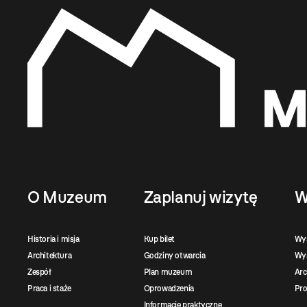
O Muzeum
Zaplanuj wizytę
W
Historia i misja
Kup bilet
Wy
Architektura
Godziny otwarcia
Wys
Zespół
Plan muzeum
Ar
Praca i staże
Oprowadzenia
Pro
Informacje praktyczne