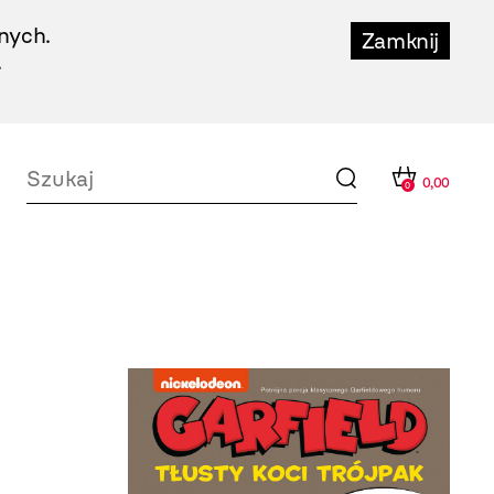
nych.
Zamknij
.
0,00
0