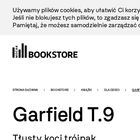
Przejdź
Używamy plików cookies, aby ułatwić Ci korzy
Do
Jeśli nie blokujesz tych plików, to zgadzasz si
Treści
Pamiętaj, że możesz samodzielnie zarządzać c
Bookstore
STRONA GŁÓWNA
BOOKSTORE
KSIĄŻKI
DLA DZIECI
GARFI
Garfield T.9
-
Tłusty koci trójpak