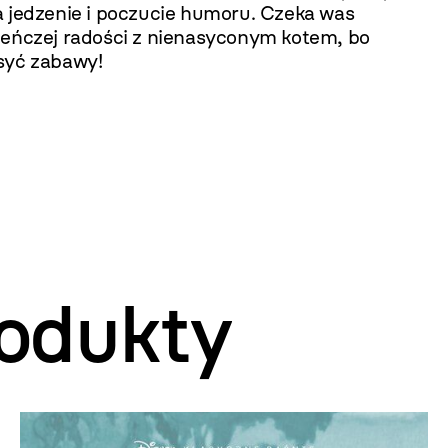
a jedzenie i poczucie humoru. Czeka was
leńczej radości z nienasyconym kotem, bo
syć zabawy!
odukty