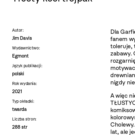
szablon
szczegóły
Autor:
Dla Garfi
Jim Davis
fanem wy
toleruje,
Wydawnictwo:
zabawy. 
Egmont
rozgarni
Język publikacji:
motywację
polski
drewnian
nigdy ni
Rok wydania:
2021
A więc ni
Typ okładki:
TŁUSTYC
twarda
komikso
kolorowy
Liczba stron:
Cholewy. 
288 str
lat, ale 