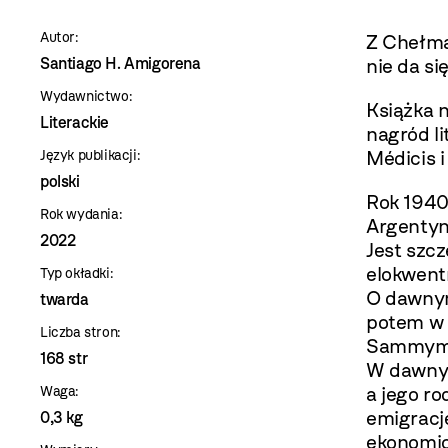
szablon
Autor:
Z Chełma
szczegóły
Santiago H. Amigorena
nie da si
Wydawnictwo:
Książka 
Literackie
nagród l
Médicis i
Język publikacji:
polski
Rok 1940
Rok wydania:
Argentyn
2022
Jest szcz
elokwentn
Typ okładki:
O dawnym
twarda
potem w 
Liczba stron:
Sammym, 
168 str
W dawnyc
a jego r
Waga:
emigracj
0,3 kg
ekonomicz