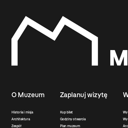
O Muzeum
Zaplanuj wizytę
W
Historia i misja
Kup bilet
Wy
Architektura
Godziny otwarcia
Wys
Zespół
Plan muzeum
Ar