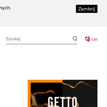
nych.
Zamknij
.
0,00
0