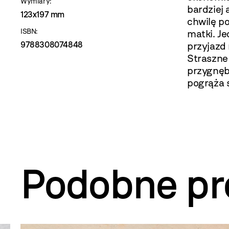
Wymiary:
bardziej
123x197 mm
chwilę po
ISBN:
matki. Je
9788308074848
przyjazd
Straszne
przygnębi
pogrąża 
Podobne pr