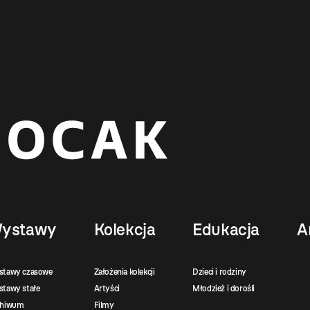
ystawy
Kolekcja
Edukacja
A
stawy czasowe
Założenia kolekcji
Dzieci i rodziny
tawy stałe
Artyści
Młodzież i dorośli
chiwum
Filmy