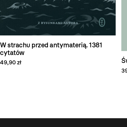
W strachu przed antymaterią. 1381
cytatów
Ś
49,90 zł
39