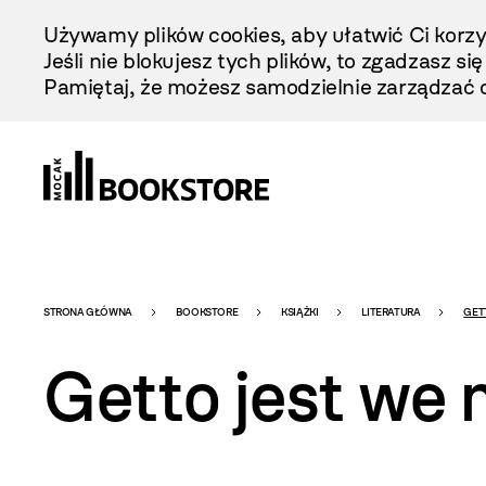
Przejdź
Używamy plików cookies, aby ułatwić Ci korzy
Do
Jeśli nie blokujesz tych plików, to zgadzasz si
Treści
Pamiętaj, że możesz samodzielnie zarządzać c
Bookstore
STRONA GŁÓWNA
BOOKSTORE
KSIĄŻKI
LITERATURA
GET
Getto jest we 
-