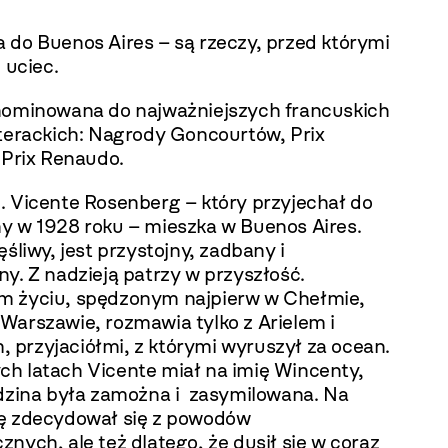
 do Buenos Aires – są rzeczy, przed którymi
ę uciec.
nominowana do najważniejszych francuskich
iterackich: Nagrody Goncourtów, Prix
 Prix Renaudo.
. Vicente Rosenberg – który przyjechał do
y w 1928 roku – mieszka w Buenos Aires.
ęśliwy, jest przystojny, zadbany i
y. Z nadzieją patrzy w przyszłość.
 życiu, spędzonym najpierw w Chełmie,
Warszawie, rozmawia tylko z Arielem i
przyjaciółmi, z którymi wyruszył za ocean.
h latach Vicente miał na imię Wincenty,
odzina była zamożna i zasymilowana. Na
ę zdecydował się z powodów
nych, ale też dlatego, że dusił się w coraz