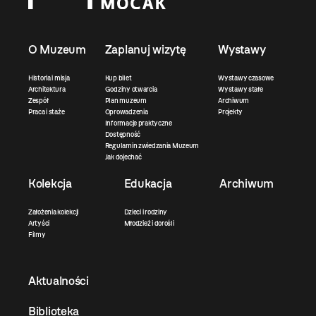
O Muzeum
Zaplanuj wizytę
Wystawy
Historia i misja
Kup bilet
Wystawy czasowe
Architektura
Godziny otwarcia
Wystawy stałe
Zespół
Plan muzeum
Archiwum
Praca i staże
Oprowadzenia
Projekty
Informacje praktyczne
Dostępność
Regulamin zwiedzania Muzeum
Jak dojechać
Kolekcja
Edukacja
Archiwum
Założenia kolekcji
Dzieci i rodziny
Artyści
Młodzież i dorośli
Filmy
Aktualności
Biblioteka