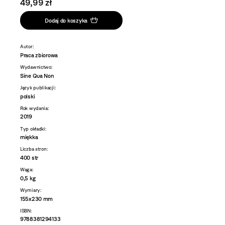
49,99 zł
Dodaj do koszyka
Autor:
Praca zbiorowa
Wydawnictwo:
Sine Qua Non
Język publikacji:
polski
Rok wydania:
2019
Typ okładki:
miękka
Liczba stron:
400 str
Waga:
0,5 kg
Wymiary:
155x230 mm
ISBN:
9788381294133