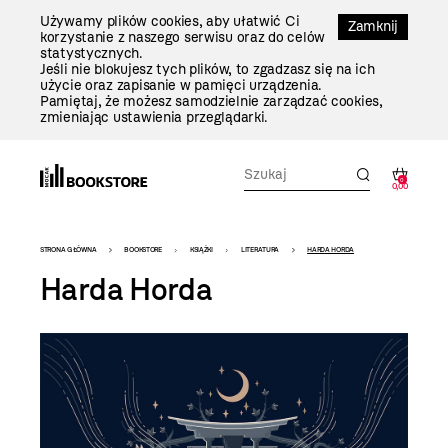
Przejdź
Używamy plików cookies, aby ułatwić Ci
Do
Zamknij
korzystanie z naszego serwisu oraz do celów
Treści
statystycznych.
Jeśli nie blokujesz tych plików, to zgadzasz się na ich
użycie oraz zapisanie w pamięci urządzenia.
Pamiętaj, że możesz samodzielnie zarządzać cookies,
zmieniając ustawienia przeglądarki.
0
0,00
Bookstore
STRONA GŁÓWNA
BOOKSTORE
KSIĄŻKI
LITERATURA
HARDA HORDA
-
Harda Horda
szablon
szczegóły