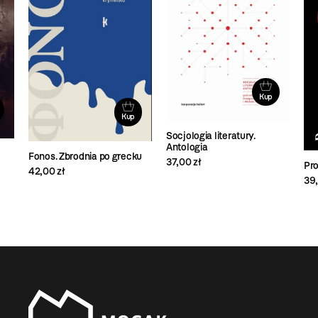
Kup
Kup
Socjologia literatury.
Antologia
Fonos. Zbrodnia po grecku
37,00 zł
Pr
42,00 zł
39,