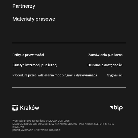
Partnerzy
Materiały prasowe
Polityka prywatności
Zamówienia publiczne
Biuletyn informacji publicznej
Deklaracja dostępności
Procedura przeciwdziałania mobbingowi i dyskryminacji
Sygnaliści
Wszystkie prawa zastrzeżone ©
MOCAK
2011-2026
MUZEUM SZTUKI WSPÓŁCZESNEJ W KRAKOWIE MOCAK – INSTYTUCJA KULTURY MIASTA
KRAKOWA
projekt, wykonanie i utrzymanie:
Bonjour.pl