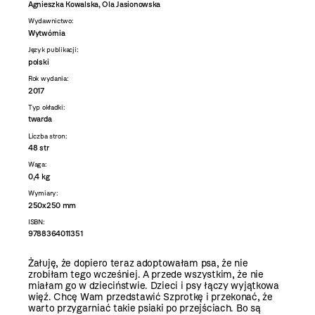
Agnieszka Kowalska, Ola Jasionowska
Wydawnictwo:
Wytwórnia
Język publikacji:
polski
Rok wydania:
2017
Typ okładki:
twarda
Liczba stron:
48 str
Waga:
0,4 kg
Wymiary:
250x250 mm
ISBN:
9788364011351
Żałuję, że dopiero teraz adoptowałam psa, że nie
zrobiłam tego wcześniej. A przede wszystkim, że nie
miałam go w dzieciństwie. Dzieci i psy łączy wyjątkowa
więź. Chcę Wam przedstawić Szprotkę i przekonać, że
warto przygarniać takie psiaki po przejściach. Bo są