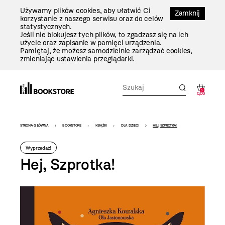
Przejdź
Używamy plików cookies, aby ułatwić Ci
Do
Zamknij
korzystanie z naszego serwisu oraz do celów
Treści
statystycznych.
Jeśli nie blokujesz tych plików, to zgadzasz się na ich
użycie oraz zapisanie w pamięci urządzenia.
Pamiętaj, że możesz samodzielnie zarządzać cookies,
zmieniając ustawienia przeglądarki.
0
0,00
Bookstore
STRONA GŁÓWNA
BOOKSTORE
KSIĄŻKI
DLA DZIECI
HEJ, SZPROTKA!
-
Wyprzedaż!
szablon
Hej, Szprotka!
szczegóły