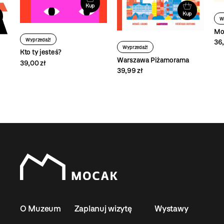
Kup
Kup
W
Moj
Wyprzedaż!
36,
Wyprzedaż!
Kto ty jesteś?
Warszawa Piżamorama
39,00 zł
39,99 zł
O Muzeum
Zaplanuj wizytę
Wystawy