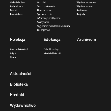
Historia i misja
Kup bilet
Wystawy czasowe
Architektura
Godziny otwarcia
Wystawy stałe
Zespół
Plan muzeum
Archiwum
Praca i staże
Oprowadzenia
Projekty
Informacje praktyczne
Dostępność
Regulamin zwiedzania Muzeum
Jak dojechać
Kolekcja
Edukacja
Archiwum
Założenia kolekcji
Dzieci i rodziny
Artyści
Młodzież i dorośli
Filmy
Aktualności
Biblioteka
Kontakt
Wydawnictwo