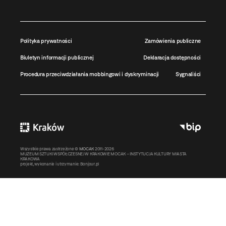
Polityka prywatności
Zamówienia publiczne
Biuletyn informacji publicznej
Deklaracja dostępności
Procedura przeciwdziałania mobbingowi i dyskryminacji
Sygnaliści
Wszystkie prawa zastrzeżone ©
MOCAK
2011-2026
MUZEUM SZTUKI WSPÓŁCZESNEJ W KRAKOWIE MOCAK – INSTYTUCJA KULTURY MIASTA
KRAKOWA
projekt, wykonanie i utrzymanie:
Bonjour.pl