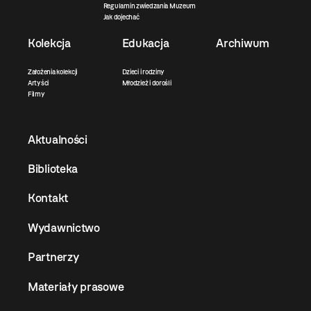
Regulamin zwiedzania Muzeum
Jak dojechać
Kolekcja
Edukacja
Archiwum
Założenia kolekcji
Dzieci i rodziny
Artyści
Młodzież i dorośli
Filmy
Aktualności
Biblioteka
Kontakt
Wydawnictwo
Partnerzy
Materiały prasowe