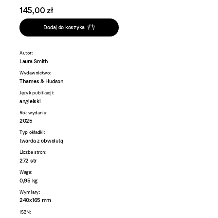
145,00 zł
Dodaj do koszyka
Autor:
Laura Smith
Wydawnictwo:
Thames & Hudson
Język publikacji:
angielski
Rok wydania:
2025
Typ okładki:
twarda z obwolutą
Liczba stron:
272 str
Waga:
0,95 kg
Wymiary:
240x165 mm
ISBN: