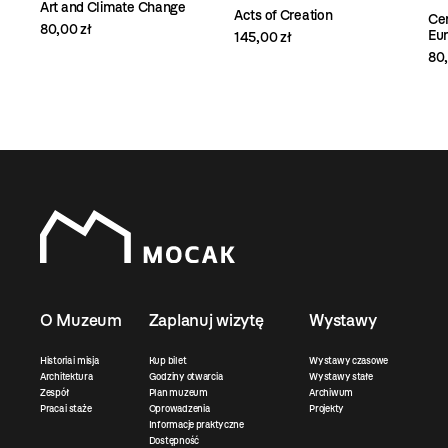
Art and Climate Change
Acts of Creation
Cen
80,00 zł
Eur
145,00 zł
80,
O Muzeum
Zaplanuj wizytę
Wystawy
Historia i misja
Kup bilet
Wystawy czasowe
Architektura
Godziny otwarcia
Wystawy stałe
Zespół
Plan muzeum
Archiwum
Praca i staże
Oprowadzenia
Projekty
Informacje praktyczne
Dostępność