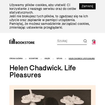
Przejdź
Używamy plików cookies, aby ułatwić Ci
Do
Zamknij
korzystanie z naszego serwisu oraz do celów
Treści
statystycznych.
Jeśli nie blokujesz tych plików, to zgadzasz się na ich
użycie oraz zapisanie w pamięci urządzenia.
Pamiętaj, że możesz samodzielnie zarządzać cookies,
zmieniając ustawienia przeglądarki.
0
0,00
Bookstore
STRONA GŁÓWNA
BOOKSTORE
KSIĄŻKI
SZTUKA
HELEN CHADWICK. LIFE PLEASURES
-
Helen Chadwick. Life
szablon
Pleasures
szczegóły