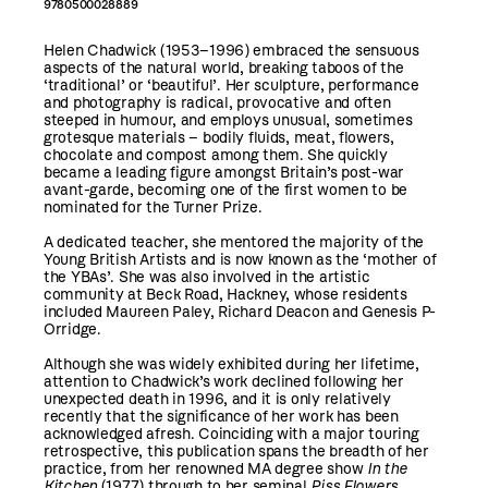
9780500028889
Helen Chadwick (1953–1996) embraced the sensuous
aspects of the natural world, breaking taboos of the
‘traditional’ or ‘beautiful’. Her sculpture, performance
and photography is radical, provocative and often
steeped in humour, and employs unusual, sometimes
grotesque materials – bodily fluids, meat, flowers,
chocolate and compost among them. She quickly
became a leading figure amongst Britain’s post-war
avant-garde, becoming one of the first women to be
nominated for the Turner Prize.
A dedicated teacher, she mentored the majority of the
Young British Artists and is now known as the ‘mother of
the YBAs’. She was also involved in the artistic
community at Beck Road, Hackney, whose residents
included Maureen Paley, Richard Deacon and Genesis P-
Orridge.
Although she was widely exhibited during her lifetime,
attention to Chadwick’s work declined following her
unexpected death in 1996, and it is only relatively
recently that the significance of her work has been
acknowledged afresh. Coinciding with a major touring
retrospective, this publication spans the breadth of her
practice, from her renowned MA degree show
In the
Kitchen
(1977) through to her seminal
Piss Flowers