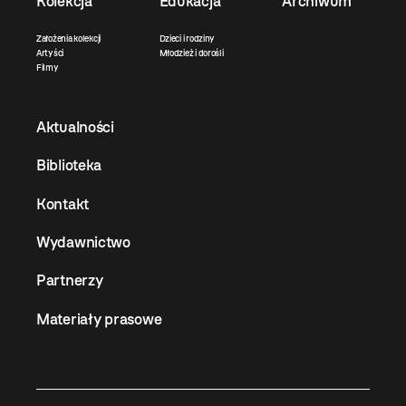
Kolekcja
Edukacja
Archiwum
Założenia kolekcji
Dzieci i rodziny
Artyści
Młodzież i dorośli
Filmy
Aktualności
Biblioteka
Kontakt
Wydawnictwo
Partnerzy
Materiały prasowe