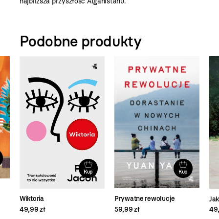
najbliższa przyszłość Afganistanu.
Podobne produkty
Kup
Kup
Prywatne rewolucje
Wiktoria
Jak
59,99 zł
49,99 zł
49,