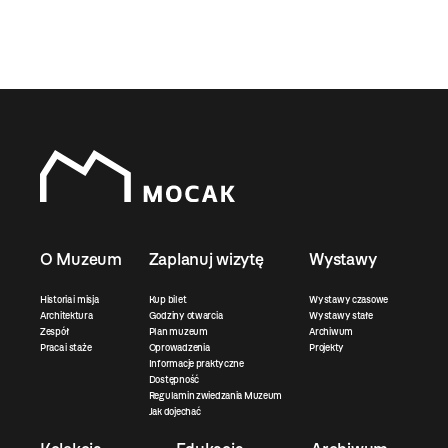
O Muzeum
Zaplanuj wizytę
Wystawy
Historia i misja
Kup bilet
Wystawy czasowe
Architektura
Godziny otwarcia
Wystawy stałe
Zespół
Plan muzeum
Archiwum
Praca i staże
Oprowadzenia
Projekty
Informacje praktyczne
Dostępność
Regulamin zwiedzania Muzeum
Jak dojechać