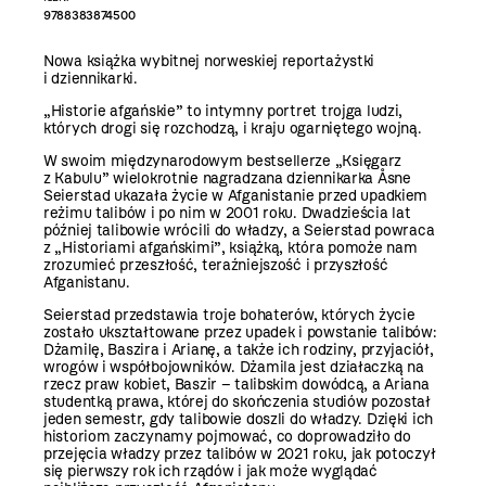
9788383874500
Nowa książka wybitnej norweskiej reportażystki
i dziennikarki.
„Historie afgańskie” to intymny portret trojga ludzi,
których drogi się rozchodzą, i kraju ogarniętego wojną.
W swoim międzynarodowym bestsellerze „Księgarz
z Kabulu” wielokrotnie nagradzana dziennikarka Åsne
Seierstad ukazała życie w Afganistanie przed upadkiem
reżimu talibów i po nim w 2001 roku. Dwadzieścia lat
później talibowie wrócili do władzy, a Seierstad powraca
z „Historiami afgańskimi”, książką, która pomoże nam
zrozumieć przeszłość, teraźniejszość i przyszłość
Afganistanu.
Seierstad przedstawia troje bohaterów, których życie
zostało ukształtowane przez upadek i powstanie talibów:
Dżamilę, Baszira i Arianę, a także ich rodziny, przyjaciół,
wrogów i współbojowników. Dżamila jest działaczką na
rzecz praw kobiet, Baszir – talibskim dowódcą, a Ariana
studentką prawa, której do skończenia studiów pozostał
jeden semestr, gdy talibowie doszli do władzy. Dzięki ich
historiom zaczynamy pojmować, co doprowadziło do
przejęcia władzy przez talibów w 2021 roku, jak potoczył
się pierwszy rok ich rządów i jak może wyglądać