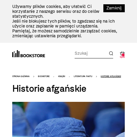
Przejdź
Używamy plików cookies, aby ułatwić Ci
Do
Zamknij
korzystanie z naszego serwisu oraz do celów
Treści
statystycznych.
Jeśli nie blokujesz tych plików, to zgadzasz się na ich
użycie oraz zapisanie w pamięci urządzenia.
Pamiętaj, że możesz samodzielnie zarządzać cookies,
zmieniając ustawienia przeglądarki.
0
0,00
Bookstore
STRONA GŁÓWNA
BOOKSTORE
KSIĄŻKI
LITERATURA FAKTU
HISTORIE AFGAŃSKIE
-
Historie afgańskie
szablon
szczegóły