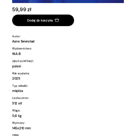
59,99 zł
Dodaj do koszyka
Autor:
Asne Seierstad
Wydawnictwo:
W.A.B
Język publikacji:
polski
Rok wydania:
2025
Typ okładki:
miękka
Liczba stron:
512 str
Waga:
0,6 kg
Wymiary:
145x210 mm
ISBN: