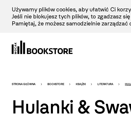
Przejdź
Używamy plików cookies, aby ułatwić Ci korzy
Do
Jeśli nie blokujesz tych plików, to zgadzasz si
Treści
Pamiętaj, że możesz samodzielnie zarządzać c
Bookstore
STRONA GŁÓWNA
BOOKSTORE
KSIĄŻKI
LITERATURA
HUL
Hulanki & Swa
-