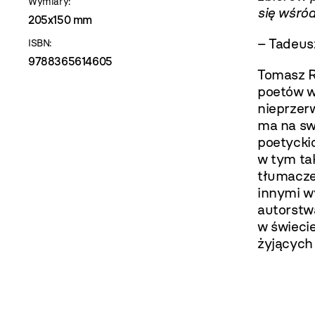
Wymiary:
się wśród
205x150 mm
– Tadeus
ISBN:
9788365614605
Tomasz R
poetów w
nieprzer
ma na sw
poetycki
w tym tak
tłumacze
innymi wy
autorstw
w świeci
żyjących