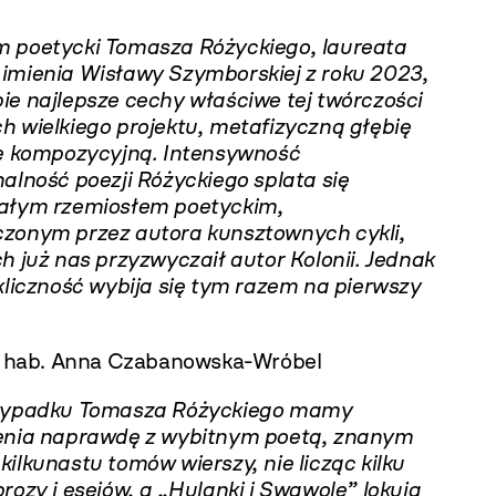
 poetycki Tomasza Różyckiego, laureata
imienia Wisławy Szymborskiej z roku 2023,
ie najlepsze cechy właściwe tej twórczości
h wielkiego projektu, metafizyczną głębię
ję kompozycyjną. Intensywność
alność poezji Różyckiego splata się
ałym rzemiosłem poetyckim,
zonym przez autora kunsztownych cykli,
h już nas przyzwyczaił autor Kolonii. Jednak
kliczność wybija się tym razem na pierwszy
dr hab. Anna Czabanowska-Wróbel
zypadku Tomasza Różyckiego mamy
enia naprawdę z wybitnym poetą, znanym
ilkunastu tomów wierszy, nie licząc kilku
rozy i esejów, a „Hulanki i Swawole” lokują