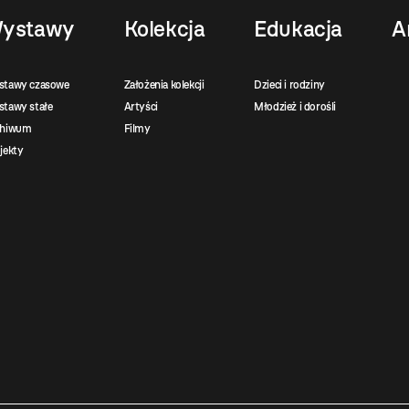
ystawy
Kolekcja
Edukacja
A
stawy czasowe
Założenia kolekcji
Dzieci i rodziny
tawy stałe
Artyści
Młodzież i dorośli
chiwum
Filmy
jekty