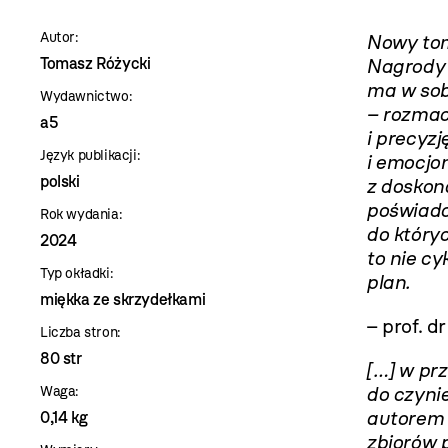
szablon
Autor:
Nowy tom
szczegóły
Tomasz Różycki
Nagrody 
ma w sob
Wydawnictwo:
– rozmac
a5
i precyz
Język publikacji:
i emocjon
polski
z doskon
poświadc
Rok wydania:
do któryc
2024
to nie cy
Typ okładki:
plan.
miękka ze skrzydełkami
– prof. 
Liczba stron:
80 str
[…] w pr
do czyni
Waga:
autorem k
0,14 kg
zbiorów p