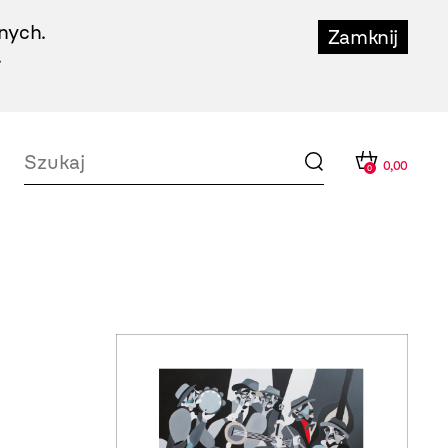
nych.
Zamknij
.
0,00
0