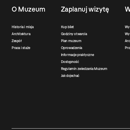
O Muzeum
Zaplanuj wizytę
W
Historia i misja
Kup bilet
Wy
Architektura
Godziny otwarcia
Wys
Zespół
Plan muzeum
Ar
Praca i staże
Oprowadzenia
Pro
Informacje praktyczne
Dostępność
Regulamin zwiedzania Muzeum
Jak dojechać