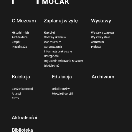
O Muzeum
Zaplanuj wizytę
Wystawy
Historia i misja
Kup bilet
Wystawy czasowe
Architektura
Godziny otwarcia
Wystawy stałe
Zespół
Plan muzeum
Archiwum
Praca i staże
Oprowadzenia
Projekty
Informacje praktyczne
Dostępność
Regulamin zwiedzania Muzeum
Jak dojechać
Kolekcja
Edukacja
Archiwum
Założenia kolekcji
Dzieci i rodziny
Artyści
Młodzież i dorośli
Filmy
Aktualności
Biblioteka