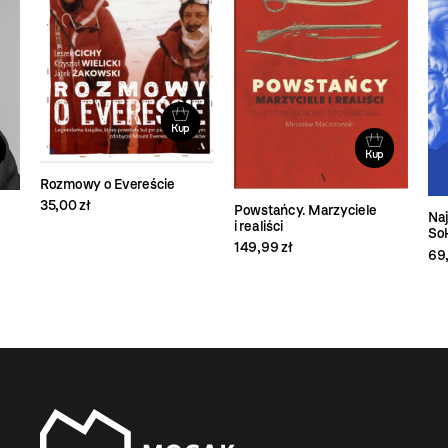
Kup
Kup
Rozmowy o Evereście
35,00 zł
Powstańcy. Marzyciele
Naj
i realiści
So
149,99 zł
69,