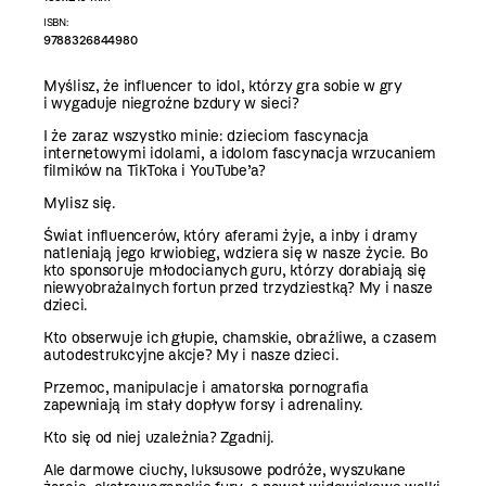
ISBN:
9788326844980
Myślisz, że influencer to idol, którzy gra sobie w gry
i wygaduje niegroźne bzdury w sieci?
I że zaraz wszystko minie: dzieciom fascynacja
internetowymi idolami, a idolom fascynacja wrzucaniem
filmików na TikToka i YouTube’a?
Mylisz się.
Świat influencerów, który aferami żyje, a inby i dramy
natleniają jego krwiobieg, wdziera się w nasze życie. Bo
kto sponsoruje młodocianych guru, którzy dorabiają się
niewyobrażalnych fortun przed trzydziestką? My i nasze
dzieci.
Kto obserwuje ich głupie, chamskie, obraźliwe, a czasem
autodestrukcyjne akcje? My i nasze dzieci.
Przemoc, manipulacje i amatorska pornografia
zapewniają im stały dopływ forsy i adrenaliny.
Kto się od niej uzależnia? Zgadnij.
Ale darmowe ciuchy, luksusowe podróże, wyszukane