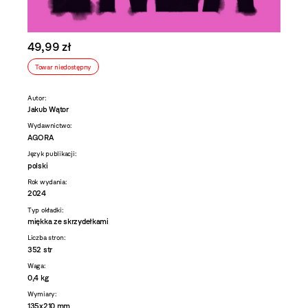
49,99 zł
Towar niedostępny
Autor:
Jakub Wątor
Wydawnictwo:
AGORA
Język publikacji:
polski
Rok wydania:
2024
Typ okładki:
miękka ze skrzydełkami
Liczba stron:
352 str
Waga:
0,4 kg
Wymiary:
135x210 mm