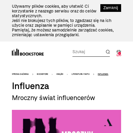
Przejdź
Używamy plików cookies, aby ułatwić Ci
Do
Zamknij
korzystanie z naszego serwisu oraz do celów
Treści
statystycznych.
Jeśli nie blokujesz tych plików, to zgadzasz się na ich
użycie oraz zapisanie w pamięci urządzenia.
Pamiętaj, że możesz samodzielnie zarządzać cookies,
zmieniając ustawienia przeglądarki.
0
0,00
Bookstore
STRONA GŁÓWNA
BOOKSTORE
KSIĄŻKI
LITERATURA FAKTU
INFLUENZA
-
Influenza
szablon
Mroczny świat influencerów
szczegóły