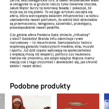
żarcie, ekstrawaganckie fury, a nawet widowiskowe walki
w oktagonie to w gruncie rzeczy tylko niewinna otoczka.
Jakub Wątor burzy tę kolorową fasadę i pokazuje, że
kryje się za nią piekło. To od jego artykułu zaczęła się
afera, która wstrząsnęła światem influencerów i w końcu
uświadomiła nawet politykom, że wśród idoli dzieciaków
są przemocowcy, nałogowcy, szowiniści, przestępcy,
prawdopodobnie nawet pedofile.
Czy głośna afera Pandora Gate zmiecie „influenzę”
z sieci? Gdzieżby! Branża influ zdominuje rynek
rozrywkowy – to nieuchronne. Samozwańczy twórcy
wypierają gwiazdy tradycyjnych mediów, kina, muzyki
i sportu. Już dziś często wpływają na społeczeństwo
z większą mocą niż eksperci, politycy czy naukowcy.
Faktów nie zmienimy, ale dzięki książce Wątora mamy
okazję coś z tego zrozumieć i dowiedzieć się, jak chronić
siebie i nasze dzieci.
Podobne produkty