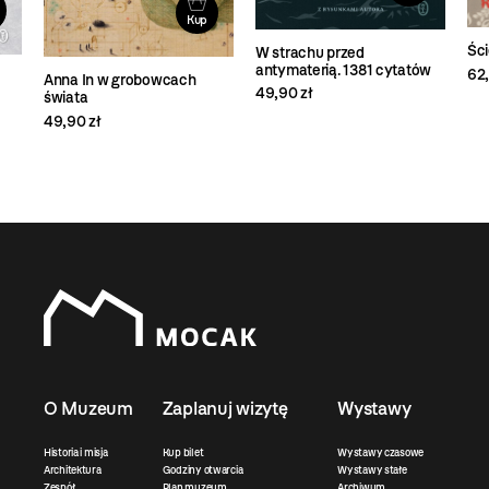
Kup
Ści
W strachu przed
antymaterią. 1381 cytatów
62,
Anna In w grobowcach
49,90 zł
świata
49,90 zł
O Muzeum
Zaplanuj wizytę
Wystawy
Historia i misja
Kup bilet
Wystawy czasowe
Architektura
Godziny otwarcia
Wystawy stałe
Zespół
Plan muzeum
Archiwum