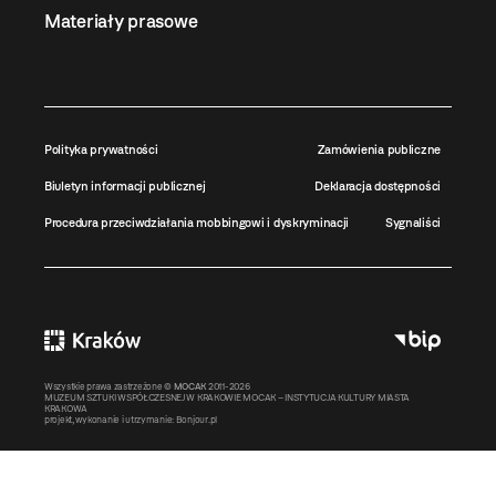
Materiały prasowe
Polityka prywatności
Zamówienia publiczne
Biuletyn informacji publicznej
Deklaracja dostępności
Procedura przeciwdziałania mobbingowi i dyskryminacji
Sygnaliści
Wszystkie prawa zastrzeżone ©
MOCAK
2011-2026
MUZEUM SZTUKI WSPÓŁCZESNEJ W KRAKOWIE MOCAK – INSTYTUCJA KULTURY MIASTA
KRAKOWA
projekt, wykonanie i utrzymanie:
Bonjour.pl