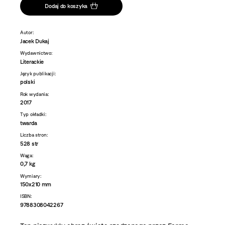
Dodaj do koszyka
Autor:
Jacek Dukaj
Wydawnictwo:
Literackie
Język publikacji:
polski
Rok wydania:
2017
Typ okładki:
twarda
Liczba stron:
528 str
Waga:
0,7 kg
Wymiary:
150x210 mm
ISBN:
9788308042267