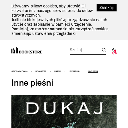
Przejdź
Używamy plików cookies, aby ułatwić Ci
Do
Zamknij
korzystanie z naszego serwisu oraz do celów
Treści
statystycznych.
Jeśli nie blokujesz tych plików, to zgadzasz się na ich
użycie oraz zapisanie w pamięci urządzenia.
Pamiętaj, że możesz samodzielnie zarządzać cookies,
zmieniając ustawienia przeglądarki.
0
0,00
Bookstore
STRONA GŁÓWNA
BOOKSTORE
KSIĄŻKI
LITERATURA
INNE PIEŚNI
-
Inne pieśni
szablon
szczegóły