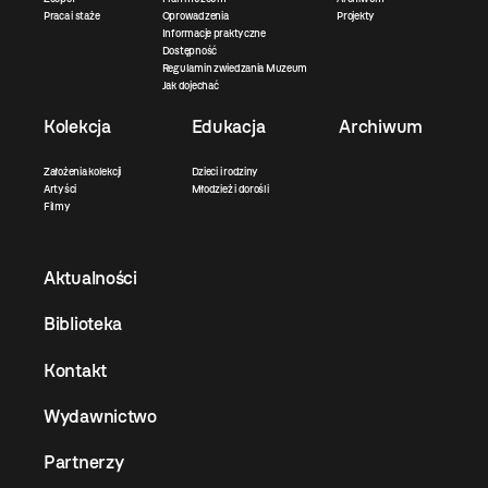
Praca i staże
Oprowadzenia
Projekty
Informacje praktyczne
Dostępność
Regulamin zwiedzania Muzeum
Jak dojechać
Kolekcja
Edukacja
Archiwum
Założenia kolekcji
Dzieci i rodziny
Artyści
Młodzież i dorośli
Filmy
Aktualności
Biblioteka
Kontakt
Wydawnictwo
Partnerzy