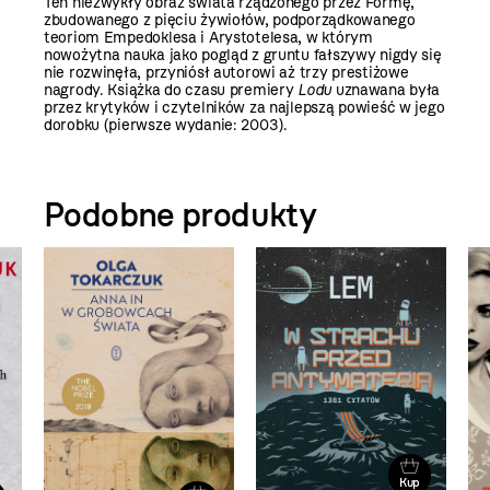
Ten niezwykły obraz świata rządzonego przez Formę,
zbudowanego z pięciu żywiołów, podporządkowanego
teoriom Empedoklesa i Arystotelesa, w którym
nowożytna nauka jako pogląd z gruntu fałszywy nigdy się
nie rozwinęła, przyniósł autorowi aż trzy prestiżowe
nagrody. Książka do czasu premiery
Lodu
uznawana była
przez krytyków i czytelników za najlepszą powieść w jego
dorobku (pierwsze wydanie: 2003).
Podobne produkty
Kup