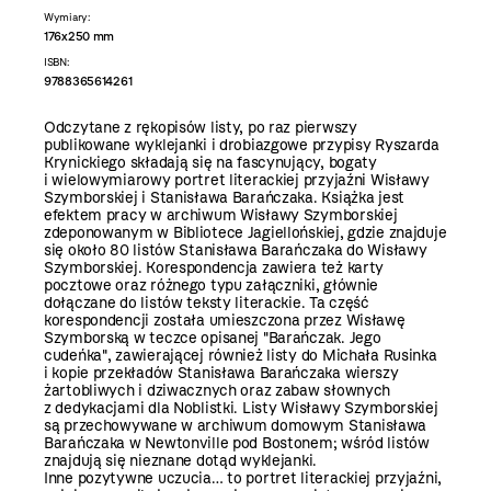
Wymiary:
176x250 mm
ISBN:
9788365614261
Odczytane z rękopisów listy, po raz pierwszy
publikowane wyklejanki i drobiazgowe przypisy Ryszarda
Krynickiego składają się na fascynujący, bogaty
i wielowymiarowy portret literackiej przyjaźni Wisławy
Szymborskiej i Stanisława Barańczaka. Książka jest
efektem pracy w archiwum Wisławy Szymborskiej
zdeponowanym w Bibliotece Jagiellońskiej, gdzie znajduje
się około 80 listów Stanisława Barańczaka do Wisławy
Szymborskiej. Korespondencja zawiera też karty
pocztowe oraz różnego typu załączniki, głównie
dołączane do listów teksty literackie. Ta część
korespondencji została umieszczona przez Wisławę
Szymborską w teczce opisanej "Barańczak. Jego
cudeńka", zawierającej również listy do Michała Rusinka
i kopie przekładów Stanisława Barańczaka wierszy
żartobliwych i dziwacznych oraz zabaw słownych
z dedykacjami dla Noblistki. Listy Wisławy Szymborskiej
są przechowywane w archiwum domowym Stanisława
Barańczaka w Newtonville pod Bostonem; wśród listów
znajdują się nieznane dotąd wyklejanki.
Inne pozytywne uczucia… to portret literackiej przyjaźni,