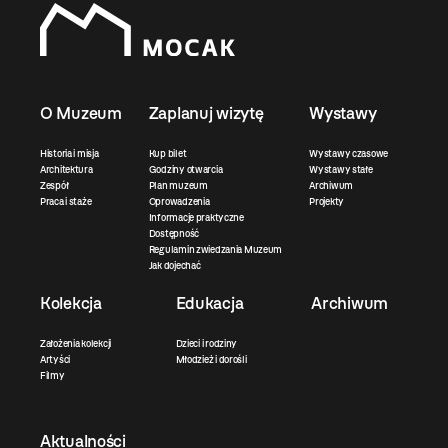
O Muzeum
Zaplanuj wizytę
Wystawy
Historia i misja
Kup bilet
Wystawy czasowe
Architektura
Godziny otwarcia
Wystawy stałe
Zespół
Plan muzeum
Archiwum
Praca i staże
Oprowadzenia
Projekty
Informacje praktyczne
Dostępność
Regulamin zwiedzania Muzeum
Jak dojechać
Kolekcja
Edukacja
Archiwum
Założenia kolekcji
Dzieci i rodziny
Artyści
Młodzież i dorośli
Filmy
Aktualności