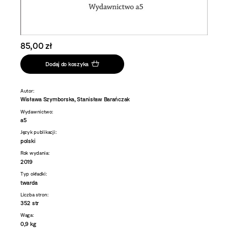
85,00 zł
Dodaj do koszyka
Autor:
Wisława Szymborska, Stanisław Barańczak
Wydawnictwo:
a5
Język publikacji:
polski
Rok wydania:
2019
Typ okładki:
twarda
Liczba stron:
352 str
Waga:
0,9 kg