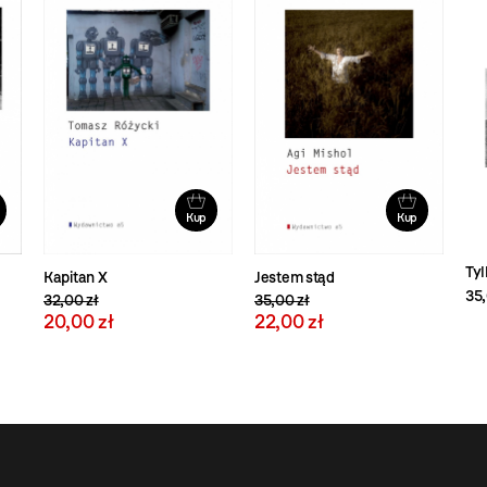
Kup
Kup
Tyl
Kapitan X
Jestem stąd
35,
32,00 zł
35,00 zł
20,00 zł
22,00 zł