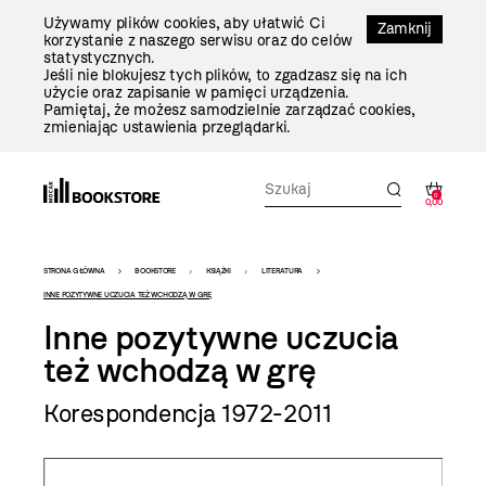
Przejdź
Używamy plików cookies, aby ułatwić Ci
Do
Zamknij
korzystanie z naszego serwisu oraz do celów
Treści
statystycznych.
Jeśli nie blokujesz tych plików, to zgadzasz się na ich
użycie oraz zapisanie w pamięci urządzenia.
Pamiętaj, że możesz samodzielnie zarządzać cookies,
zmieniając ustawienia przeglądarki.
0
0,00
Bookstore
STRONA GŁÓWNA
BOOKSTORE
KSIĄŻKI
LITERATURA
-
INNE POZYTYWNE UCZUCIA TEŻ WCHODZĄ W GRĘ
Inne pozytywne uczucia
szablon
też wchodzą w grę
szczegóły
Korespondencja 1972-2011