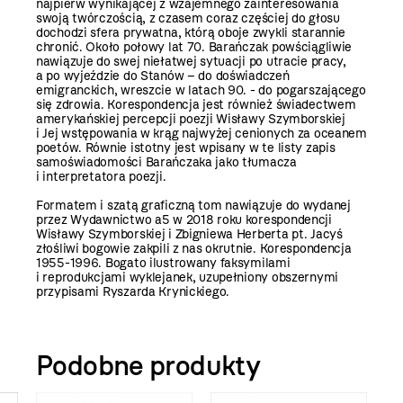
najpierw wynikającej z wzajemnego zainteresowania
swoją twórczością, z czasem coraz częściej do głosu
dochodzi sfera prywatna, którą oboje zwykli starannie
chronić. Około połowy lat 70. Barańczak powściągliwie
nawiązuje do swej niełatwej sytuacji po utracie pracy,
a po wyjeździe do Stanów – do doświadczeń
emigranckich, wreszcie w latach 90. - do pogarszającego
się zdrowia. Korespondencja jest również świadectwem
amerykańskiej percepcji poezji Wisławy Szymborskiej
i Jej wstępowania w krąg najwyżej cenionych za oceanem
poetów. Równie istotny jest wpisany w te listy zapis
samoświadomości Barańczaka jako tłumacza
i interpretatora poezji.
Formatem i szatą graficzną tom nawiązuje do wydanej
przez Wydawnictwo a5 w 2018 roku korespondencji
Wisławy Szymborskiej i Zbigniewa Herberta pt. Jacyś
złośliwi bogowie zakpili z nas okrutnie. Korespondencja
1955-1996. Bogato ilustrowany faksymilami
i reprodukcjami wyklejanek, uzupełniony obszernymi
przypisami Ryszarda Krynickiego.
Podobne produkty