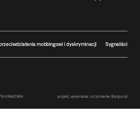
przeciwdziałania mobbingowi i dyskryminacji
Sygnaliści
STA KRAKOWA
projekt, wykonanie i utrzymanie:
Bonjour.pl