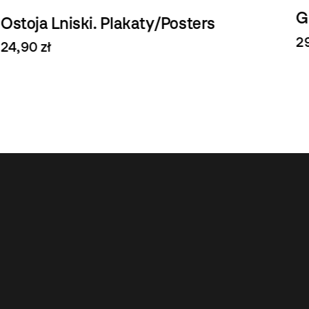
G
Ostoja Lniski. Plakaty/Posters
29
24,90 zł