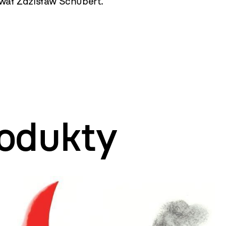
wał Zdzisław Schubert.
odukty