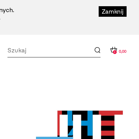
nych.
Zamknij
.
0,00
0