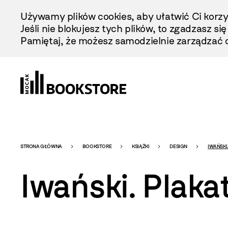
Przejdź
Używamy plików cookies, aby ułatwić Ci korzy
Do
Jeśli nie blokujesz tych plików, to zgadzasz si
Treści
Pamiętaj, że możesz samodzielnie zarządzać c
Bookstore
STRONA GŁÓWNA
BOOKSTORE
KSIĄŻKI
DESIGN
IWAŃSKI
Iwański. Plaka
-