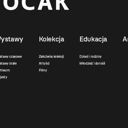
ystawy
Kolekcja
Edukacja
A
stawy czasowe
Założenia kolekcji
Dzieci i rodziny
tawy stałe
Artyści
Młodzież i dorośli
chiwum
Filmy
jekty