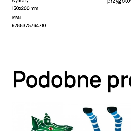
przygoto
Wymiary:
150x200 mm
ISBN:
9788375764710
Podobne pr