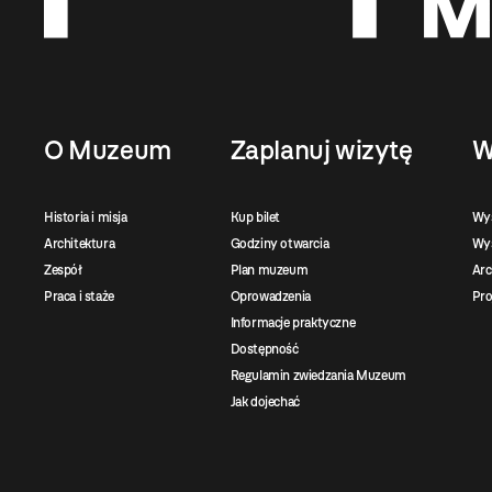
O Muzeum
Zaplanuj wizytę
W
Historia i misja
Kup bilet
Wy
Architektura
Godziny otwarcia
Wys
Zespół
Plan muzeum
Ar
Praca i staże
Oprowadzenia
Pro
Informacje praktyczne
Dostępność
Regulamin zwiedzania Muzeum
Jak dojechać