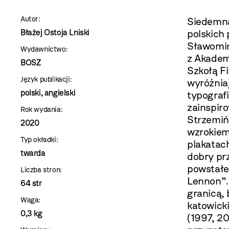
szablon
Autor:
Siedemna
szczegóły
Błażej Ostoja Lniski
polskich
Sławomir
Wydawnictwo:
z Akadem
BOSZ
Szkołą F
Język publikacji:
wyróżnia
polski, angielski
typograf
zainspir
Rok wydania:
Strzemiń
2020
wzrokiem,
Typ okładki:
plakatach
twarda
dobry pr
powstałe
Liczba stron:
Lennon”. 
64 str
granicą, 
Waga:
katowick
0,3 kg
(1997, 20