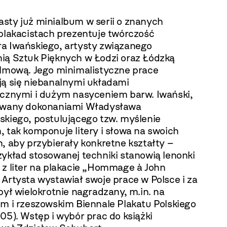
sty już minialbum w serii o znanych
 plakacistach prezentuje twórczość
a Iwańskiego, artysty związanego
ią Sztuk Pięknych w Łodzi oraz Łódzką
ilmową. Jego minimalistyczne prace
ją się niebanalnymi układami
icznymi i dużym nasyceniem barw. Iwański,
owany dokonaniami Władysława
skiego, postulującego tzw. myślenie
 tak komponuje litery i słowa na swoich
, aby przybierały konkretne kształty –
zykład stosowanej techniki stanowią lenonki
 z liter na plakacie „Hommage à John
Artysta wystawiał swoje prace w Polsce i za
był wielokrotnie nagradzany, m.in. na
im i rzeszowskim Biennale Plakatu Polskiego
05). Wstęp i wybór prac do książki