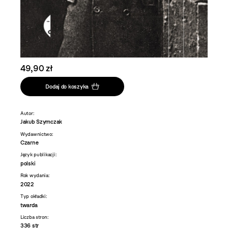
49,90 zł
Dodaj do koszyka
Autor:
Jakub Szymczak
Wydawnictwo:
Czarne
Język publikacji:
polski
Rok wydania:
2022
Typ okładki:
twarda
Liczba stron:
336 str