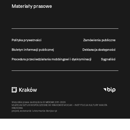
Materiały prasowe
Polityka prywatności
Zamówienia publiczne
Biuletyn informacji publicznej
Deklaracja dostępności
Procedura przeciwdziałania mobbingowi i dyskryminacji
Sygnaliści
Wszystkie prawa zastrzeżone ©
MOCAK
2011-2026
MUZEUM SZTUKI WSPÓŁCZESNEJ W KRAKOWIE MOCAK – INSTYTUCJA KULTURY MIASTA
KRAKOWA
projekt, wykonanie i utrzymanie:
Bonjour.pl