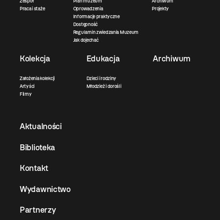
Zespół
Plan muzeum
Archiwum
Praca i staże
Oprowadzenia
Projekty
Informacje praktyczne
Dostępność
Regulamin zwiedzania Muzeum
Jak dojechać
Kolekcja
Edukacja
Archiwum
Założenia kolekcji
Dzieci i rodziny
Artyści
Młodzież i dorośli
Filmy
Aktualności
Biblioteka
Kontakt
Wydawnictwo
Partnerzy