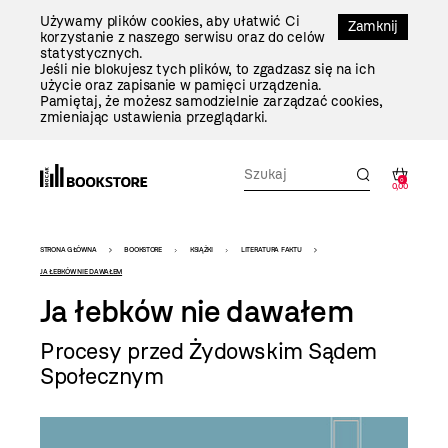
Przejdź
Używamy plików cookies, aby ułatwić Ci
Do
Zamknij
korzystanie z naszego serwisu oraz do celów
Treści
statystycznych.
Jeśli nie blokujesz tych plików, to zgadzasz się na ich
użycie oraz zapisanie w pamięci urządzenia.
Pamiętaj, że możesz samodzielnie zarządzać cookies,
zmieniając ustawienia przeglądarki.
0
0,00
Bookstore
STRONA GŁÓWNA
BOOKSTORE
KSIĄŻKI
LITERATURA FAKTU
-
JA ŁEBKÓW NIE DAWAŁEM
Ja łebków nie dawałem
szablon
szczegóły
Procesy przed Żydowskim Sądem
Społecznym