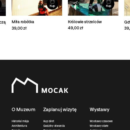
Kup
Kup
Królowie strzelców
Miła robótka
czą
Gd
49,00 zł
39,00 zł
39,
O Muzeum
Zaplanuj wizytę
Wystawy
Historia i misja
Kup bilet
Wystawy czasowe
Architektura
Godziny otwarcia
Wystawy stałe