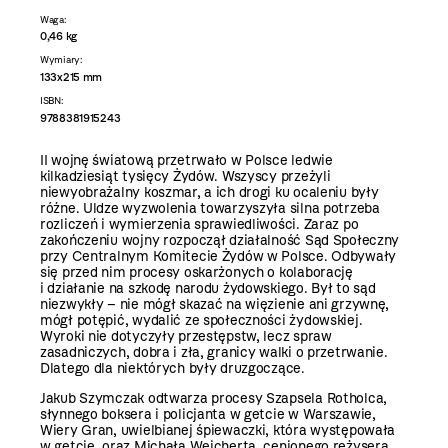
Waga:
0,46 kg
Wymiary:
133x215 mm
ISBN:
9788381915243
II wojnę światową przetrwało w Polsce ledwie
kilkadziesiąt tysięcy Żydów. Wszyscy przeżyli
niewyobrażalny koszmar, a ich drogi ku ocaleniu były
różne. Uldze wyzwolenia towarzyszyła silna potrzeba
rozliczeń i wymierzenia sprawiedliwości. Zaraz po
zakończeniu wojny rozpoczął działalność Sąd Społeczny
przy Centralnym Komitecie Żydów w Polsce. Odbywały
się przed nim procesy oskarżonych o kolaborację
i działanie na szkodę narodu żydowskiego. Był to sąd
niezwykły – nie mógł skazać na więzienie ani grzywnę,
mógł potępić, wydalić ze społeczności żydowskiej.
Wyroki nie dotyczyły przestępstw, lecz spraw
zasadniczych, dobra i zła, granicy walki o przetrwanie.
Dlatego dla niektórych były druzgoczące.
Jakub Szymczak odtwarza procesy Szapsela Rotholca,
słynnego boksera i policjanta w getcie w Warszawie,
Wiery Gran, uwielbianej śpiewaczki, która występowała
w getcie, oraz Michała Weicherta, cenionego reżysera