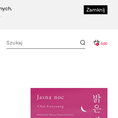
nych.
Zamknij
.
0,00
0