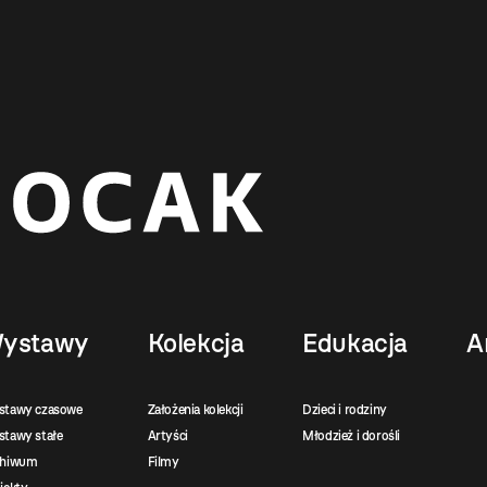
ystawy
Kolekcja
Edukacja
A
stawy czasowe
Założenia kolekcji
Dzieci i rodziny
tawy stałe
Artyści
Młodzież i dorośli
chiwum
Filmy