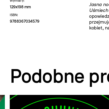
Wymiary:
Jasna no
129x198 mm
Uśmiech
ISBN:
opowiedz
9788367034579
przejmują
kobiet, na
Podobne pr