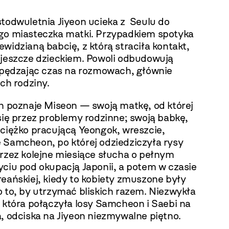
stodwuletnia Jiyeon ucieka z Seulu do
go miasteczka matki. Przypadkiem spotyka
widzianą babcię, z którą straciła kontakt,
 jeszcze dzieckiem. Powoli odbudowują
 spędzając czas na rozmowach, głównie
ich rodziny.
on poznaje Miseon — swoją matkę, od której
się przez problemy rodzinne; swoją babkę,
 ciężko pracującą Yeongok, wreszcie,
 Samcheon, po której odziedziczyła rysy
Przez kolejne miesiące słucha o pełnym
yciu pod okupacją Japonii, a potem w czasie
eańskiej, kiedy to kobiety zmuszone były
 to, by utrzymać bliskich razem. Niezwykła
 która połączyła losy Samcheon i Saebi na
, odciska na Jiyeon niezmywalne piętno.