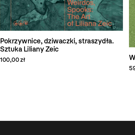
Pokrzywnice, dziwaczki, straszydła.
Sztuka Liliany Zeic
W
100,00 zł
59