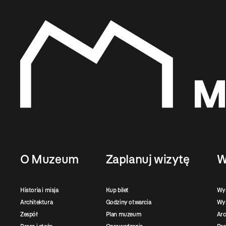
O Muzeum
Zaplanuj wizytę
W
Historia i misja
Kup bilet
Wy
Architektura
Godziny otwarcia
Wys
Zespół
Plan muzeum
Ar