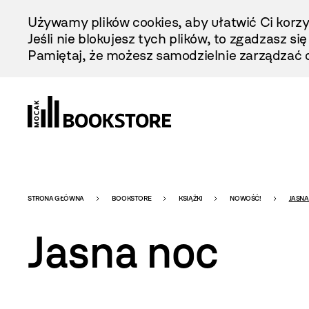
Przejdź
Używamy plików cookies, aby ułatwić Ci korzy
Do
Jeśli nie blokujesz tych plików, to zgadzasz si
Treści
Pamiętaj, że możesz samodzielnie zarządzać c
Bookstore
STRONA GŁÓWNA
BOOKSTORE
KSIĄŻKI
NOWOŚĆ!
JASNA
Jasna noc
-