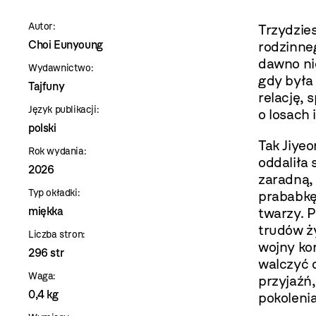
szablon
Autor:
Trzydzie
szczegóły
Choi Eunyoung
rodzinne
dawno nie
Wydawnictwo:
gdy była
Tajfuny
relację,
Język publikacji:
o losach 
polski
Tak Jiye
Rok wydania:
oddaliła 
2026
zaradną,
Typ okładki:
prababkę
miękka
twarzy. 
trudów ż
Liczba stron:
wojny kor
296 str
walczyć o
Waga:
przyjaźń,
0,4 kg
pokolenia