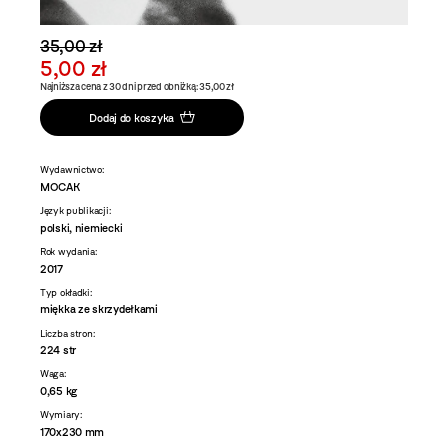
35,00 zł
5,00 zł
Najniższa cena z 30 dni przed obniżką: 35,00 zł
Dodaj do koszyka
Wydawnictwo:
MOCAK
Język publikacji:
polski, niemiecki
Rok wydania:
2017
Typ okładki:
miękka ze skrzydełkami
Liczba stron:
224 str
Waga:
0,65 kg
Wymiary:
170x230 mm