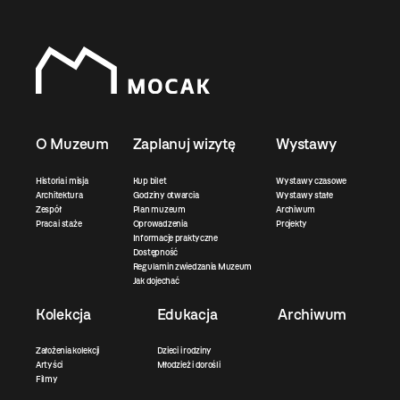
O Muzeum
Zaplanuj wizytę
Wystawy
Historia i misja
Kup bilet
Wystawy czasowe
Architektura
Godziny otwarcia
Wystawy stałe
Zespół
Plan muzeum
Archiwum
Praca i staże
Oprowadzenia
Projekty
Informacje praktyczne
Dostępność
Regulamin zwiedzania Muzeum
Jak dojechać
Kolekcja
Edukacja
Archiwum
Założenia kolekcji
Dzieci i rodziny
Artyści
Młodzież i dorośli
Filmy