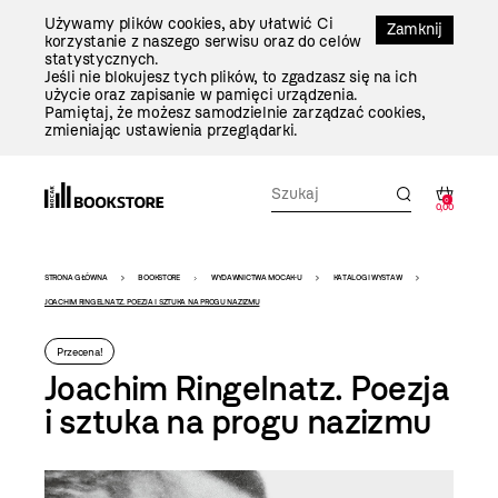
Przejdź
Używamy plików cookies, aby ułatwić Ci
Do
Zamknij
korzystanie z naszego serwisu oraz do celów
Treści
statystycznych.
Jeśli nie blokujesz tych plików, to zgadzasz się na ich
użycie oraz zapisanie w pamięci urządzenia.
Pamiętaj, że możesz samodzielnie zarządzać cookies,
zmieniając ustawienia przeglądarki.
0
0,00
Bookstore
STRONA GŁÓWNA
BOOKSTORE
WYDAWNICTWA MOCAK-U
KATALOGI WYSTAW
-
JOACHIM RINGELNATZ. POEZJA I SZTUKA NA PROGU NAZIZMU
szablon
Przecena!
szczegóły
Joachim Ringelnatz. Poezja
i sztuka na progu nazizmu