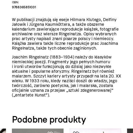
ISBN:
9788365851031
W publikacji znajdują się eseje Hilmara Klutego, Delfiny
Jałowik i Jürgena Kaumköttera, a także obszerne
kalendarium zawierające reprodukcje książek, fotografie
archiwalne oraz wiersze Ringelnatza. Opisy wybranych
prac artysty napisali znani pisarze polscy i niemieccy.
Książka zawiera także liczne reprodukcje prac Joachima
Ringelnatza, także tych obecnie zaginionych.
Joachim Ringelnatz (1883–1934) należy do klasyków
niemieckiej poezji. Fragmenty jego pełnych humoru
i ironii utworów funkcjonują do dzisiaj jako niezwykle
aktualne i popularne aforyzmy. Ringelnatz był również
malarzem. Szczyt kariery artysty przypadł na lata 20. XX
wieku. W 1933 roku, kiedy naziści doszli do władzy, jego
twórczość, zarówno poetycka, jak i malarska, została
oficjalnie uznana za przejaw „sztuki zdegenerowanej”
(„entartete Kunst”).
Podobne produkty