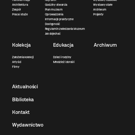
Architektura
Godziny otwarcia
Wystawy stałe
Zespół
Plan muzeum
Archiwum
Praca i staże
Oprowadzenia
Projekty
Informacje praktyczne
Dostępność
Regulamin zwiedzania Muzeum
Jak dojechać
Kolekcja
Edukacja
Archiwum
Założenia kolekcji
Dzieci i rodziny
Artyści
Młodzież i dorośli
Filmy
Aktualności
Biblioteka
Kontakt
Wydawnictwo