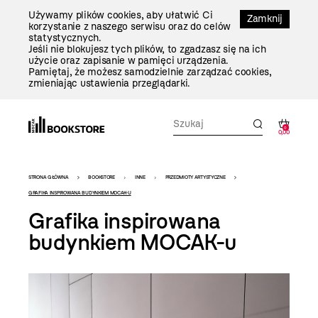
Przejdź
Używamy plików cookies, aby ułatwić Ci
Do
Zamknij
korzystanie z naszego serwisu oraz do celów
Treści
statystycznych.
Jeśli nie blokujesz tych plików, to zgadzasz się na ich
użycie oraz zapisanie w pamięci urządzenia.
Pamiętaj, że możesz samodzielnie zarządzać cookies,
zmieniając ustawienia przeglądarki.
0
0,00
Bookstore
STRONA GŁÓWNA
BOOKSTORE
INNE
PRZEDMIOTY ARTYSTYCZNE
-
GRAFIKA INSPIROWANA BUDYNKIEM MOCAK-U
Grafika inspirowana
szablon
budynkiem MOCAK-u
szczegóły