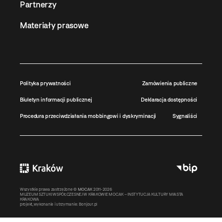
Partnerzy
Materiały prasowe
Polityka prywatności
Zamówienia publiczne
Biuletyn informacji publicznej
Deklaracja dostępności
Procedura przeciwdziałania mobbingowi i dyskryminacji
Sygnaliści
Wszystkie prawa zastrzeżone ©
MOCAK
2011-2026
MUZEUM SZTUKI WSPÓŁCZESNEJ W KRAKOWIE MOCAK – INSTYTUCJA KULTURY MIASTA
KRAKOWA
projekt, wykonanie i utrzymanie:
Bonjour.pl