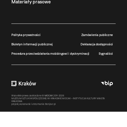
Materiały prasowe
Polityka prywatności
Zamówienia publiczne
Biuletyn informacji publicznej
Deklaracja dostępności
Procedura przeciwdziałania mobbingowi i dyskryminacji
Sygnaliści
Wszystkie prawa zastrzeżone ©
MOCAK
2011-2026
MUZEUM SZTUKI WSPÓŁCZESNEJ W KRAKOWIE MOCAK – INSTYTUCJA KULTURY MIASTA
KRAKOWA
projekt, wykonanie i utrzymanie:
Bonjour.pl