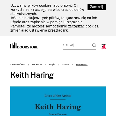
Przejdź
Używamy plików cookies, aby ułatwić Ci
Do
Zamknij
korzystanie z naszego serwisu oraz do celów
Treści
statystycznych.
Jeśli nie blokujesz tych plików, to zgadzasz się na ich
użycie oraz zapisanie w pamięci urządzenia.
Pamiętaj, że możesz samodzielnie zarządzać cookies,
zmieniając ustawienia przeglądarki.
0
0,00
Bookstore
STRONA GŁÓWNA
BOOKSTORE
KSIĄŻKI
SZTUKA
KEITH HARING
-
Keith Haring
szablon
szczegóły