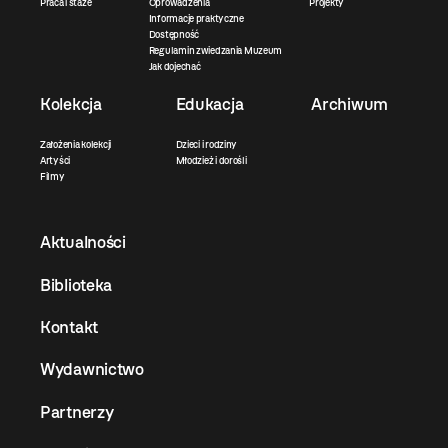
Praca i staże
Oprowadzenia
Projekty
Informacje praktyczne
Dostępność
Regulamin zwiedzania Muzeum
Jak dojechać
Kolekcja
Edukacja
Archiwum
Założenia kolekcji
Dzieci i rodziny
Artyści
Młodzież i dorośli
Filmy
Aktualności
Biblioteka
Kontakt
Wydawnictwo
Partnerzy