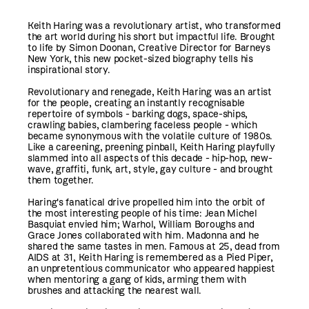
Keith Haring was a revolutionary artist, who transformed
the art world during his short but impactful life. Brought
to life by Simon Doonan, Creative Director for Barneys
New York, this new pocket-sized biography tells his
inspirational story.
Revolutionary and renegade, Keith Haring was an artist
for the people, creating an instantly recognisable
repertoire of symbols - barking dogs, space-ships,
crawling babies, clambering faceless people - which
became synonymous with the volatile culture of 1980s.
Like a careening, preening pinball, Keith Haring playfully
slammed into all aspects of this decade - hip-hop, new-
wave, graffiti, funk, art, style, gay culture - and brought
them together.
Haring's fanatical drive propelled him into the orbit of
the most interesting people of his time: Jean Michel
Basquiat envied him; Warhol, William Boroughs and
Grace Jones collaborated with him. Madonna and he
shared the same tastes in men. Famous at 25, dead from
AIDS at 31, Keith Haring is remembered as a Pied Piper,
an unpretentious communicator who appeared happiest
when mentoring a gang of kids, arming them with
brushes and attacking the nearest wall.