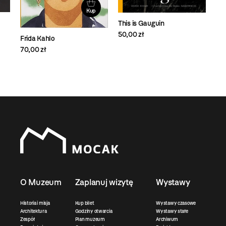
Kup
This is Gauguin
50,00 zł
Frida Kahlo
70,00 zł
O Muzeum
Zaplanuj wizytę
Wystawy
Historia i misja
Kup bilet
Wystawy czasowe
Architektura
Godziny otwarcia
Wystawy stałe
Zespół
Plan muzeum
Archiwum