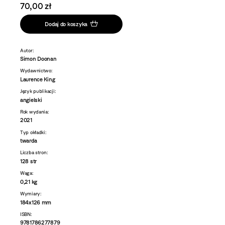
70,00 zł
Dodaj do koszyka
Autor:
Simon Doonan
Wydawnictwo:
Laurence King
Język publikacji:
angielski
Rok wydania:
2021
Typ okładki:
twarda
Liczba stron:
128 str
Waga:
0,21 kg
Wymiary:
184x126 mm
ISBN:
9781786277879