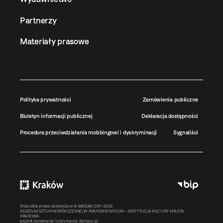
Partnerzy
Materiały prasowe
Polityka prywatności
Zamówienia publiczne
Biuletyn informacji publicznej
Deklaracja dostępności
Procedura przeciwdziałania mobbingowi i dyskryminacji
Sygnaliści
Wszystkie prawa zastrzeżone ©
MOCAK
2011-2026
MUZEUM SZTUKI WSPÓŁCZESNEJ W KRAKOWIE MOCAK – INSTYTUCJA KULTURY MIASTA
KRAKOWA
projekt, wykonanie i utrzymanie:
Bonjour.pl