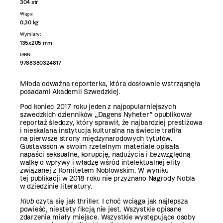
304 str
Waga:
0,30 kg
Wymiary:
135x205 mm
ISBN:
9788380324817
Młoda odważna reporterka, która dosłownie wstrząsnęła
posadami Akademii Szwedzkiej.
Pod koniec 2017 roku jeden z najpopularniejszych
szwedzkich dzienników „Dagens Nyheter” opublikował
reportaż śledczy, który sprawił, że najbardziej prestiżowa
i nieskalana instytucja kulturalna na świecie trafiła
na pierwsze strony międzynarodowych tytułów.
Gustavsson w swoim rzetelnym materiale opisała
napaści seksualne, korupcję, nadużycia i bezwzględną
walkę o wpływy i władzę wśród intelektualnej elity
związanej z Komitetem Noblowskim. W wyniku
tej publikacji w 2018 roku nie przyznano Nagrody Nobla
w dziedzinie literatury.
Klub
czyta się jak thriller. I choć wciąga jak najlepsza
powieść, niestety fikcją nie jest. Wszystkie opisane
zdarzenia miały miejsce. Wszystkie występujące osoby