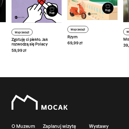
Kup
Kup
Wyprzedaż!
W
Wyprzedaż!
Rzym
Mo
Zgotuję ci piekło. Jak
69,99 zł
rozwodzą się Polacy
39,
59,99 zł
O Muzeum
Zaplanuj wizytę
Wystawy