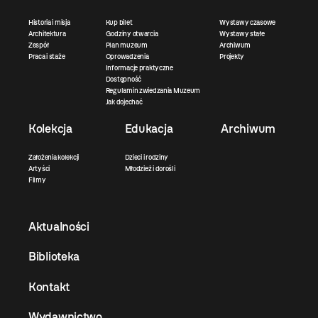
Historia i misja
Kup bilet
Wystawy czasowe
Architektura
Godziny otwarcia
Wystawy stałe
Zespół
Plan muzeum
Archiwum
Praca i staże
Oprowadzenia
Projekty
Informacje praktyczne
Dostępność
Regulamin zwiedzania Muzeum
Jak dojechać
Kolekcja
Edukacja
Archiwum
Założenia kolekcji
Dzieci i rodziny
Artyści
Młodzież i dorośli
Filmy
Aktualności
Biblioteka
Kontakt
Wydawnictwo