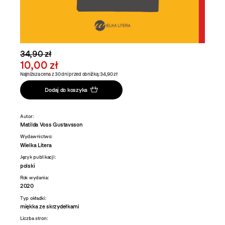
34,90 zł
10,00 zł
Najniższa cena z 30 dni przed obniżką: 34,90 zł
Dodaj do koszyka
Autor:
Matilda Voss Gustavsson
Wydawnictwo:
Wielka Litera
Język publikacji:
polski
Rok wydania:
2020
Typ okładki:
miękka ze skrzydełkami
Liczba stron: