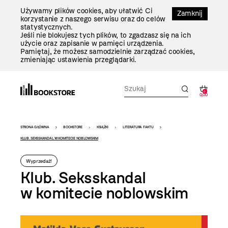
Przejdź
Używamy plików cookies, aby ułatwić Ci
Do
Zamknij
korzystanie z naszego serwisu oraz do celów
Treści
statystycznych.
Jeśli nie blokujesz tych plików, to zgadzasz się na ich
użycie oraz zapisanie w pamięci urządzenia.
Pamiętaj, że możesz samodzielnie zarządzać cookies,
zmieniając ustawienia przeglądarki.
0
0,00
Bookstore
STRONA GŁÓWNA
BOOKSTORE
KSIĄŻKI
LITERATURA FAKTU
-
KLUB. SEKSSKANDAL W KOMITECIE NOBLOWSKIM
szablon
Wyprzedaż!
szczegóły
Klub. Seksskandal
w komitecie noblowskim