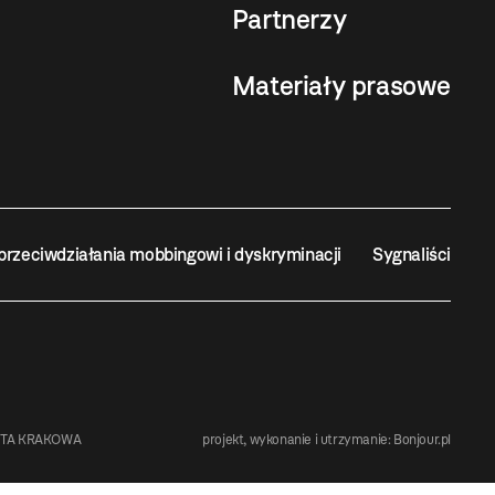
Partnerzy
Materiały prasowe
przeciwdziałania mobbingowi i dyskryminacji
Sygnaliści
STA KRAKOWA
projekt, wykonanie i utrzymanie:
Bonjour.pl