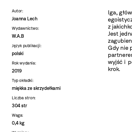
szablon
Autor:
Iga, głó
szczegóły
Joanna Lech
egoistyc
z jakich
Wydawnictwo:
Jest jedn
W.A.B
zagubien
Język publikacji:
Gdy nie 
polski
partnere
wyjść i 
Rok wydania:
krok.
2019
Typ okładki:
miękka ze skrzydełkami
Liczba stron:
304 str
Waga:
0,4 kg