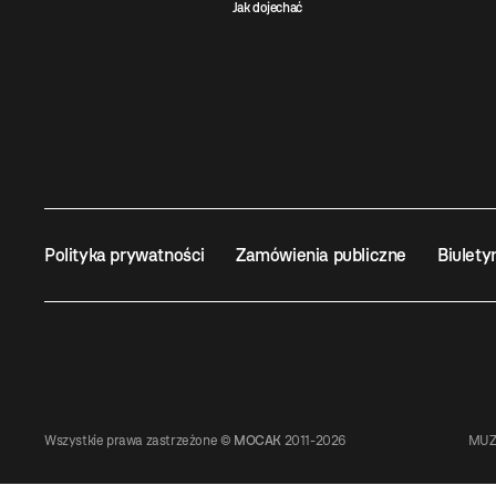
Jak dojechać
Polityka prywatności
Zamówienia publiczne
Biulety
Wszystkie prawa zastrzeżone ©
MOCAK
2011-2026
MUZ