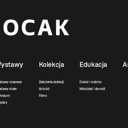
ystawy
Kolekcja
Edukacja
A
stawy czasowe
Założenia kolekcji
Dzieci i rodziny
tawy stałe
Artyści
Młodzież i dorośli
chiwum
Filmy
jekty