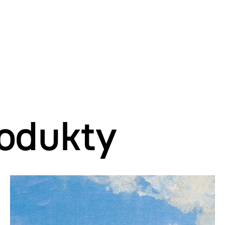
odukty