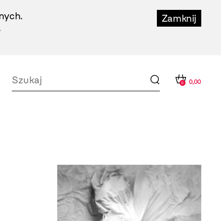
nych.
Zamknij
.
0,00
0