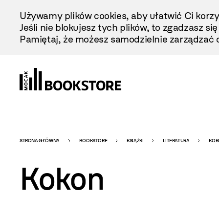
Przejdź
Używamy plików cookies, aby ułatwić Ci korzy
Do
Jeśli nie blokujesz tych plików, to zgadzasz si
Treści
Pamiętaj, że możesz samodzielnie zarządzać c
Bookstore
STRONA GŁÓWNA
BOOKSTORE
KSIĄŻKI
LITERATURA
KOK
Kokon
-