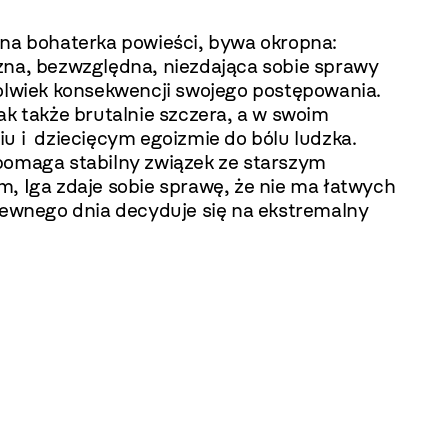
wna bohaterka powieści, bywa okropna:
zna, bezwzględna, niezdająca sobie sprawy
kolwiek konsekwencji swojego postępowania.
ak także brutalnie szczera, a w swoim
iu i dziecięcym egoizmie do bólu ludzka.
pomaga stabilny związek ze starszym
m, Iga zdaje sobie sprawę, że nie ma łatwych
pewnego dnia decyduje się na ekstremalny