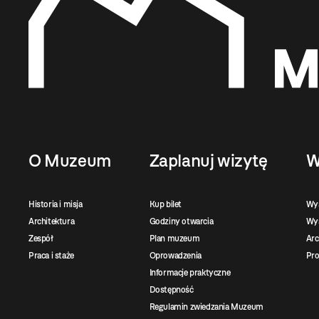
O Muzeum
Zaplanuj wizytę
W
Historia i misja
Kup bilet
Wy
Architektura
Godziny otwarcia
Wys
Zespół
Plan muzeum
Ar
Praca i staże
Oprowadzenia
Pro
Informacje praktyczne
Dostępność
Regulamin zwiedzania Muzeum