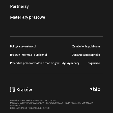
Partnerzy
Materiały prasowe
Polityka prywatności
Zamówienia publiczne
Biuletyn informacji publicznej
Deklaracja dostępności
Procedura przeciwdziałania mobbingowi i dyskryminacji
Sygnaliści
Wszystkie prawa zastrzeżone ©
MOCAK
2011-2026
MUZEUM SZTUKI WSPÓŁCZESNEJ W KRAKOWIE MOCAK – INSTYTUCJA KULTURY MIASTA
KRAKOWA
projekt, wykonanie i utrzymanie:
Bonjour.pl