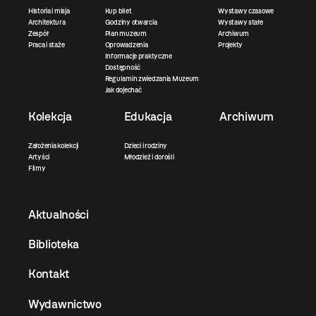
Historia i misja
Kup bilet
Wystawy czasowe
Architektura
Godziny otwarcia
Wystawy stałe
Zespół
Plan muzeum
Archiwum
Praca i staże
Oprowadzenia
Projekty
Informacje praktyczne
Dostępność
Regulamin zwiedzania Muzeum
Jak dojechać
Kolekcja
Edukacja
Archiwum
Założenia kolekcji
Dzieci i rodziny
Artyści
Młodzież i dorośli
Filmy
Aktualności
Biblioteka
Kontakt
Wydawnictwo