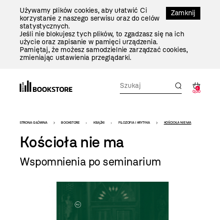
Przejdź
Używamy plików cookies, aby ułatwić Ci
Do
Zamknij
korzystanie z naszego serwisu oraz do celów
Treści
statystycznych.
Jeśli nie blokujesz tych plików, to zgadzasz się na ich
użycie oraz zapisanie w pamięci urządzenia.
Pamiętaj, że możesz samodzielnie zarządzać cookies,
zmieniając ustawienia przeglądarki.
0
0,00
Bookstore
STRONA GŁÓWNA
BOOKSTORE
KSIĄŻKI
FILOZOFIA I KRYTYKA
KOŚCIOŁA NIE MA
-
Kościoła nie ma
szablon
Wspomnienia po seminarium
szczegóły