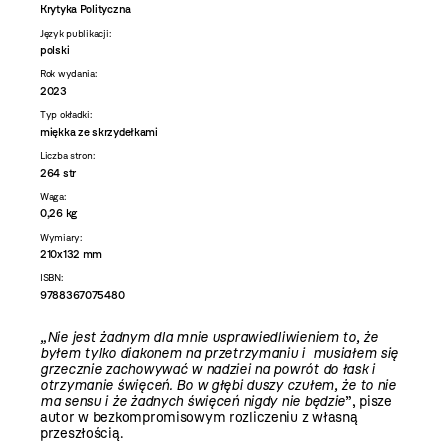
Krytyka Polityczna
Język publikacji:
polski
Rok wydania:
2023
Typ okładki:
miękka ze skrzydełkami
Liczba stron:
264 str
Waga:
0,26 kg
Wymiary:
210x132 mm
ISBN:
9788367075480
„Nie jest żadnym dla mnie usprawiedliwieniem to, że
byłem tylko diakonem na przetrzymaniu i musiałem się
grzecznie zachowywać w nadziei na powrót do łask i
otrzymanie święceń. Bo w głębi duszy czułem, że to nie
ma sensu i że żadnych święceń nigdy nie będzie
”, pisze
autor w bezkompromisowym rozliczeniu z własną
przeszłością.