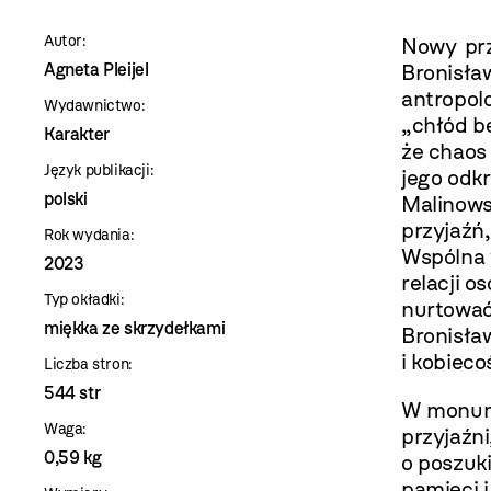
szablon
Autor:
Nowy prz
szczegóły
Agneta Pleijel
Bronisła
antropolo
Wydawnictwo:
„chłód b
Karakter
że chaos 
Język publikacji:
jego odkr
polski
Malinowsk
przyjaźń
Rok wydania:
Wspólna 
2023
relacji o
Typ okładki:
nurtować 
miękka ze skrzydełkami
Bronisła
i kobieco
Liczba stron:
544 str
W monume
Waga:
przyjaźni,
0,59 kg
o poszuk
pamięci i