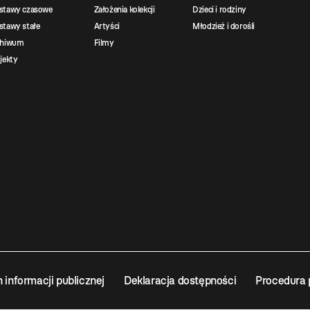
stawy czasowe
Założenia kolekcji
Dzieci i rodziny
tawy stałe
Artyści
Młodzież i dorośli
chiwum
Filmy
jekty
n informacji publicznej
Deklaracja dostępności
Procedura 