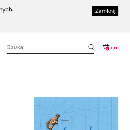
nych.
Zamknij
.
0,00
0