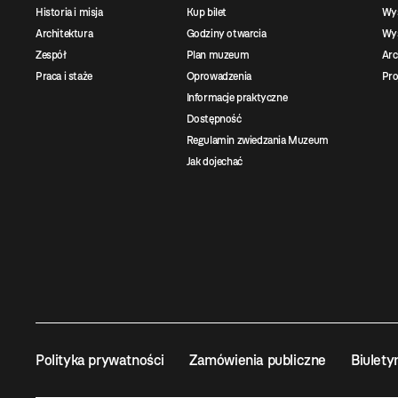
Historia i misja
Kup bilet
Wy
Architektura
Godziny otwarcia
Wys
Zespół
Plan muzeum
Ar
Praca i staże
Oprowadzenia
Pro
Informacje praktyczne
Dostępność
Regulamin zwiedzania Muzeum
Jak dojechać
Polityka prywatności
Zamówienia publiczne
Biulety