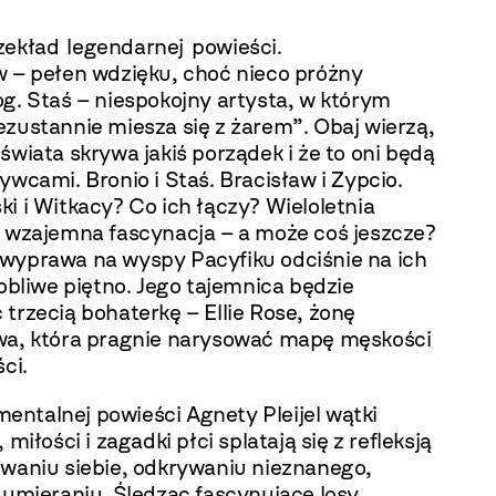
ekład legendarnej powieści.
w – pełen wdzięku, choć nieco próżny
g. Staś – niespokojny artysta, w którym
ezustannie miesza się z żarem”. Obaj wierzą,
świata skrywa jakiś porządek i że to oni będą
ywcami. Bronio i Staś. Bracisław i Zypcio.
i i Witkacy? Co ich łączy? Wieloletnia
, wzajemna fascynacja – a może coś jeszcze?
wyprawa na wyspy Pacyfiku odciśnie na ich
sobliwe piętno. Jego tajemnica będzie
trzecią bohaterkę – Ellie Rose, żonę
wa, która pragnie narysować mapę męskości
ści.
ntalnej powieści Agnety Pleijel wątki
 miłości i zagadki płci splatają się z refleksją
iwaniu siebie, odkrywaniu nieznanego,
 umieraniu. Śledząc fascynujące losy