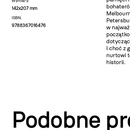
Wymiary:
bohateró
142x207 mm
Melbourn
ISBN:
Petersbu
9788367016476
w najważ
początk
dotyczące 
I choć z
nurtowi t
historii.
Podobne pr