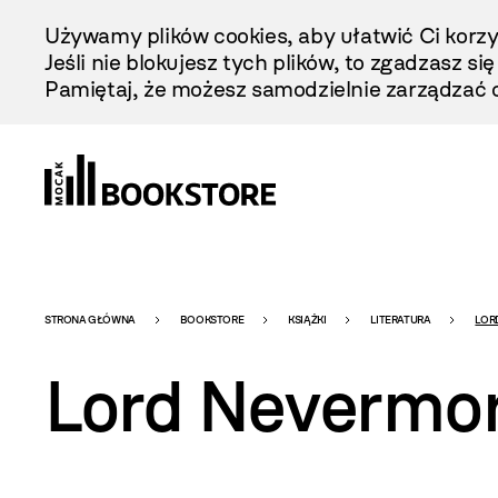
Przejdź
Używamy plików cookies, aby ułatwić Ci korzy
Do
Jeśli nie blokujesz tych plików, to zgadzasz si
Treści
Pamiętaj, że możesz samodzielnie zarządzać c
Bookstore
STRONA GŁÓWNA
BOOKSTORE
KSIĄŻKI
LITERATURA
LOR
Lord Nevermo
-