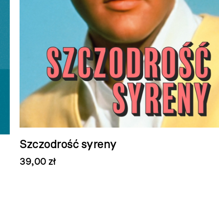
Szczodrość syreny
39,00 zł