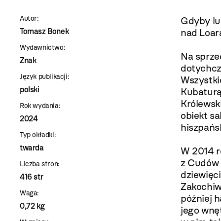
szablon
Autor:
Gdyby lub
szczegóły
Tomasz Bonek
nad Loarą
Wydawnictwo:
Na sprzed
Znak
dotychcz
Język publikacji:
Wszystki
polski
Kubaturą
Królewski
Rok wydania:
obiekt sa
2024
hiszpańsk
Typ okładki:
twarda
W 2014 r
z Cudów P
Liczba stron:
dziewięci
416 str
Zakochiwa
Waga:
później h
0,72 kg
jego wnęt