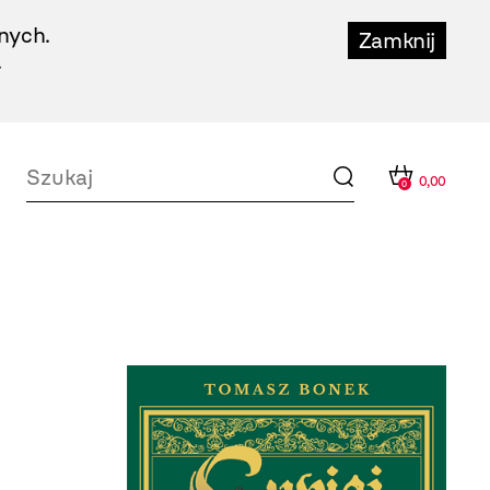
nych.
Zamknij
.
0,00
0