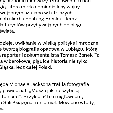
jny ośrodek badawczy. Pracowano tu nad
ią, która miała odmienić losy wojny.
 wojennym szukano w tutejszych
ach skarbu Festung Breslau. Teraz
la turystów przybywających do niego
świata.
dzieje, uwikłanie w wielką politykę i mroczne
e tworzą biografię opactwa w Lubiążu, którą
 reporter i dokumentalista Tomasz Bonek. To
 w barokowej pigułce historia nie tylko
ląska, lecz całej Polski.
ęce Michaela Jacksona trafiła fotografia
, powiedział: „Muszę jak najszybciej
 ten cud”. Przyleciał tu śmigłowcem,
 Sali Książęcej i oniemiał. Mówiono wtedy,
pi…