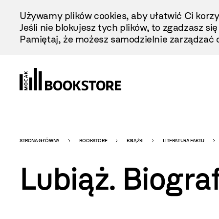
Przejdź
Używamy plików cookies, aby ułatwić Ci korzy
Do
Jeśli nie blokujesz tych plików, to zgadzasz si
Treści
Pamiętaj, że możesz samodzielnie zarządzać c
Bookstore
STRONA GŁÓWNA
BOOKSTORE
KSIĄŻKI
LITERATURA FAKTU
Lubiąż. Biogra
-