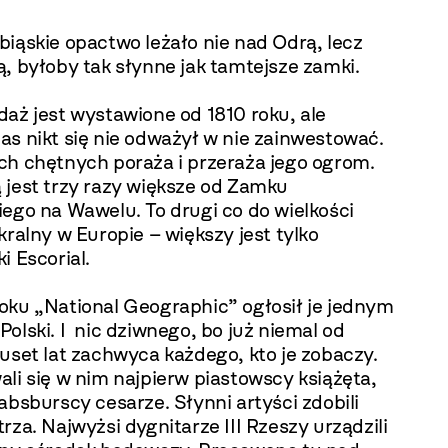
iąskie opactwo leżało nie nad Odrą, lecz
, byłoby tak słynne jak tamtejsze zamki.
aż jest wystawione od 1810 roku, ale
as nikt się nie odważył w nie zainwestować.
ch chętnych poraża i przeraża jego ogrom.
 jest trzy razy większe od Zamku
ego na Wawelu. To drugi co do wielkości
kralny w Europie – większy jest tylko
i Escorial.
oku „National Geographic” ogłosił je jednym
olski. I nic dziwnego, bo już niemal od
uset lat zachwyca każdego, kto je zobaczy.
li się w nim najpierw piastowscy książęta,
absburscy cesarze. Słynni artyści zdobili
rza. Najwyżsi dygnitarze III Rzeszy urządzili