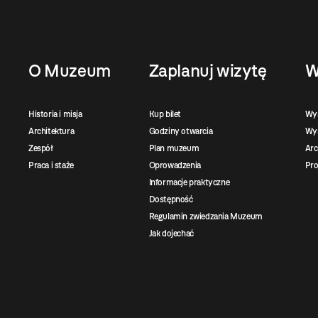
O Muzeum
Zaplanuj wizytę
W
Historia i misja
Kup bilet
Wy
Architektura
Godziny otwarcia
Wys
Zespół
Plan muzeum
Ar
Praca i staże
Oprowadzenia
Pro
Informacje praktyczne
Dostępność
Regulamin zwiedzania Muzeum
Jak dojechać