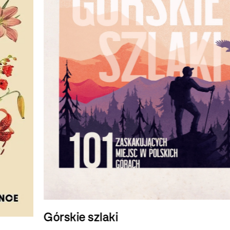
Górskie szlaki
P