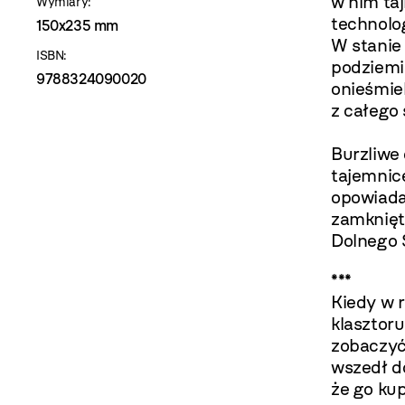
w nim ta
Wymiary:
technolog
150x235 mm
W stanie
ISBN:
podziemi
9788324090020
onieśmie
z całego 
Burzliwe 
tajemnic
opowiada
zamknięta
Dolnego Ś
***
Kiedy w r
klasztoru
zobaczyć
wszedł do
że go ku