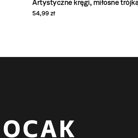
Artystyczne kręgi, miłosne trójkąty
54,99 zł