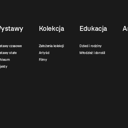
ystawy
Kolekcja
Edukacja
A
stawy czasowe
Założenia kolekcji
Dzieci i rodziny
tawy stałe
Artyści
Młodzież i dorośli
chiwum
Filmy
jekty