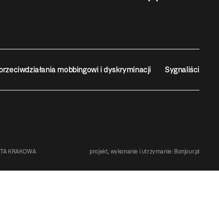
przeciwdziałania mobbingowi i dyskryminacji
Sygnaliści
STA KRAKOWA
projekt, wykonanie i utrzymanie:
Bonjour.pl