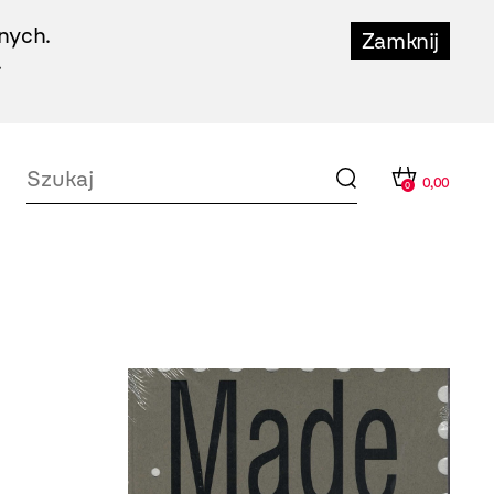
nych.
Zamknij
.
0,00
0