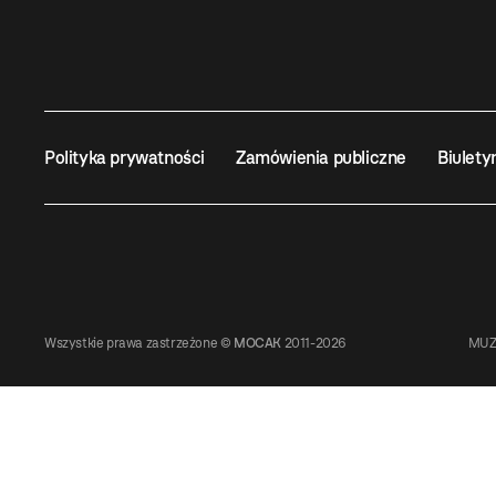
Polityka prywatności
Zamówienia publiczne
Biulety
Wszystkie prawa zastrzeżone ©
MOCAK
2011-2026
MUZ