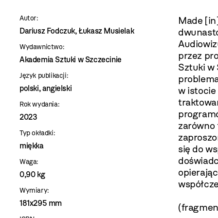
szablon
Autor:
Made [in
szczegóły
Dariusz Fodczuk, Łukasz Musielak
dwunasto
Audiowiz
Wydawnictwo:
przez pr
Akademia Sztuki w Szczecinie
Sztuki w 
Język publikacji:
problema
polski, angielski
w istoci
traktowa
Rok wydania:
programó
2023
zarówno 
Typ okładki:
zaproszo
miękka
się do ws
doświadc
Waga:
opierają
0,90 kg
współcze
Wymiary:
181x295 mm
(fragment