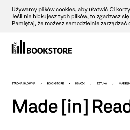
Przejdź
Używamy plików cookies, aby ułatwić Ci korzy
Do
Jeśli nie blokujesz tych plików, to zgadzasz si
Treści
Pamiętaj, że możesz samodzielnie zarządzać c
Bookstore
STRONA GŁÓWNA
BOOKSTORE
KSIĄŻKI
SZTUKA
MADE [I
Made [in] Rea
-