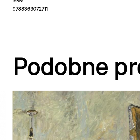
ISBN:
9788363072711
Podobne pr