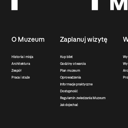
O Muzeum
Zaplanuj wizytę
W
Historia i misja
Kup bilet
Wy
Architektura
Godziny otwarcia
Wys
Zespół
Plan muzeum
Ar
Praca i staże
Oprowadzenia
Pro
Informacje praktyczne
Dostępność
Regulamin zwiedzania Muzeum
Jak dojechać