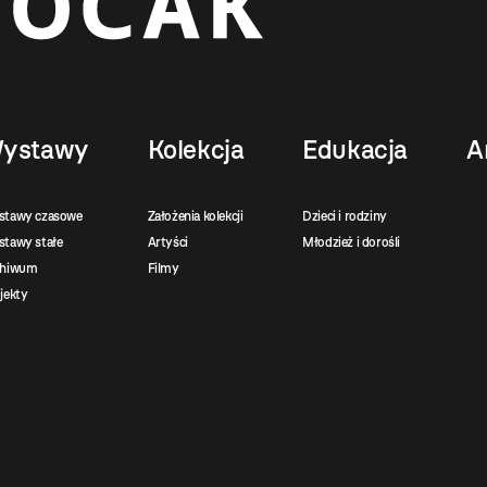
ystawy
Kolekcja
Edukacja
A
stawy czasowe
Założenia kolekcji
Dzieci i rodziny
tawy stałe
Artyści
Młodzież i dorośli
chiwum
Filmy
jekty