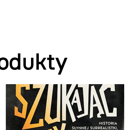
odukty