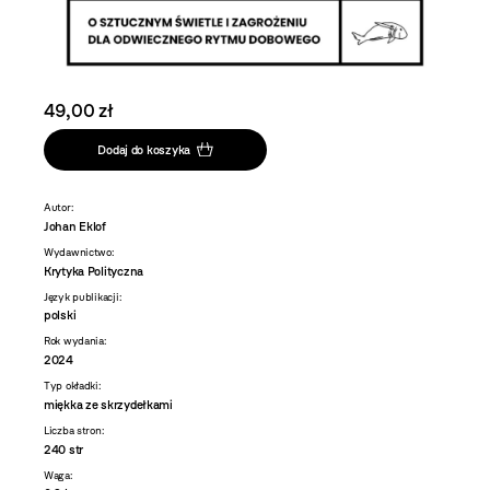
49,00 zł
Dodaj do koszyka
Autor:
Johan Eklof
Wydawnictwo:
Krytyka Polityczna
Język publikacji:
polski
Rok wydania:
2024
Typ okładki:
miękka ze skrzydełkami
Liczba stron:
240 str
Waga: