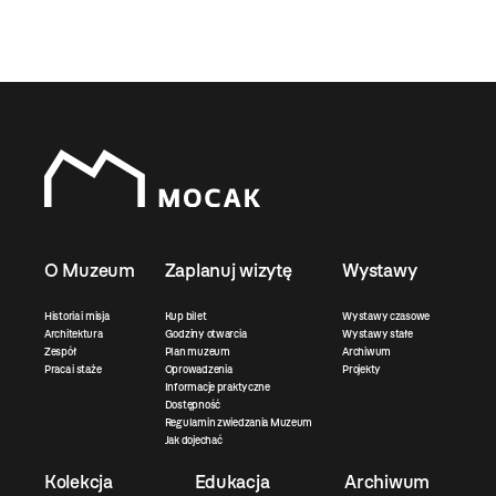
O Muzeum
Zaplanuj wizytę
Wystawy
Historia i misja
Kup bilet
Wystawy czasowe
Architektura
Godziny otwarcia
Wystawy stałe
Zespół
Plan muzeum
Archiwum
Praca i staże
Oprowadzenia
Projekty
Informacje praktyczne
Dostępność
Regulamin zwiedzania Muzeum
Jak dojechać
Kolekcja
Edukacja
Archiwum