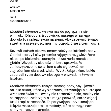
0,3 kg
Wymiary:
132x210 mm
ISBN:
9788367805889
Manifest ciemności
wzywa nas do pogrążenia się
w mroku. Dla dobra środowiska, naszego własnego
dobrobytu i całego życia na ziemi. Aby zapewnić światu
świetlaną przyszłość, musimy pogodzić się z ciemnością.
Rozkwit całych ekosystemów zależy od istnienia nocy.
Od nietoperzy i sów przemierzających rozgwieżdżone
niebo, po bioluminescencyjne stworzenia morskich
głębin. Wszędobylskie oświetlenie sprawia, że
zanieczyszczenie światłem stało się poważnym
zagrożeniem dla środowiska. Wydłużając dzień, ludzie
zaburzyli rytm dobowy niezbędny wszystkim żywym
istotom.
Manifest ciemności
uchyla zasłonę nocy, aby ujawnić
oblicze szkód, które wyrządzamy, utrzymując nieustająco
włączone światła. Owady nie rozmnażają się, rośliny nie
są zapylane, zwierzęta nie mogą polować, coraz więcej
ludzi trapi bezsenność. Ta porywająca i przekonująca
książka wskazuje proste metody, które pomogą nam
samym i naszej planecie.