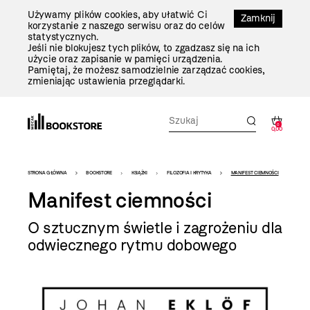
Przejdź
Używamy plików cookies, aby ułatwić Ci
Do
Zamknij
korzystanie z naszego serwisu oraz do celów
Treści
statystycznych.
Jeśli nie blokujesz tych plików, to zgadzasz się na ich
użycie oraz zapisanie w pamięci urządzenia.
Pamiętaj, że możesz samodzielnie zarządzać cookies,
zmieniając ustawienia przeglądarki.
0
0,00
Bookstore
STRONA GŁÓWNA
BOOKSTORE
KSIĄŻKI
FILOZOFIA I KRYTYKA
MANIFEST CIEMNOŚCI
-
Manifest ciemności
szablon
O sztucznym świetle i zagrożeniu dla
szczegóły
odwiecznego rytmu dobowego