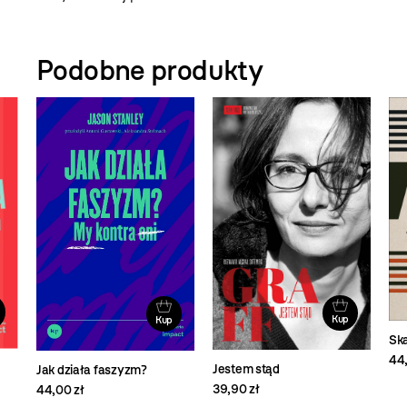
Podobne produkty
Kup
Kup
Sk
44,
Jestem stąd
Jak działa faszyzm?
39,90 zł
44,00 zł