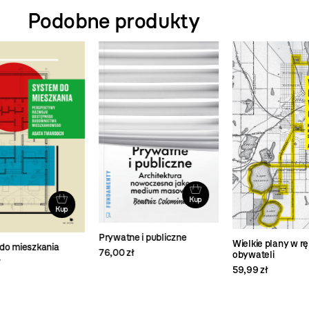
Podobne produkty
Kup
Kup
Prywatne i publiczne
Wa
Wielkie plany w rękach
76,00 zł
45,
obywateli
59,99 zł