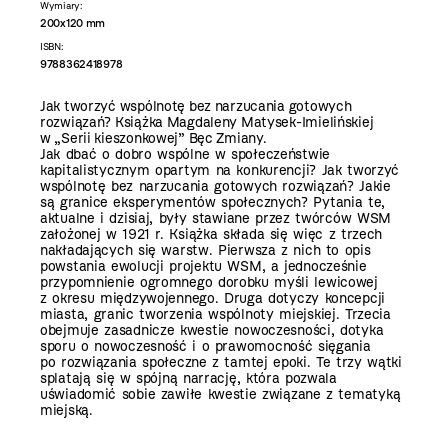
Wymiary:
200x120 mm
ISBN:
9788362418978
Jak tworzyć wspólnotę bez narzucania gotowych
rozwiązań? Książka Magdaleny Matysek-Imielińskiej
w „Serii kieszonkowej” Bęc Zmiany.
Jak dbać o dobro wspólne w społeczeństwie
kapitalistycznym opartym na konkurencji? Jak tworzyć
wspólnotę bez narzucania gotowych rozwiązań? Jakie
są granice eksperymentów społecznych? Pytania te,
aktualne i dzisiaj, były stawiane przez twórców WSM
założonej w 1921 r.
Książka składa się więc z trzech
nakładających się warstw. Pierwsza z nich to opis
powstania ewolucji projektu WSM,
a jednocześnie
przypomnienie ogromnego dorobku myśli lewicowej
z okresu międzywojennego. Druga dotyczy koncepcji
miasta, granic tworzenia wspólnoty miejskiej. Trzecia
obejmuje zasadnicze kwestie nowoczesności, dotyka
sporu o nowoczesność i o prawomocność sięgania
po rozwiązania społeczne z tamtej epoki. Te trzy wątki
splatają się w spójną narrację, która pozwala
uświadomić sobie zawiłe kwestie związane z tematyką
miejską.