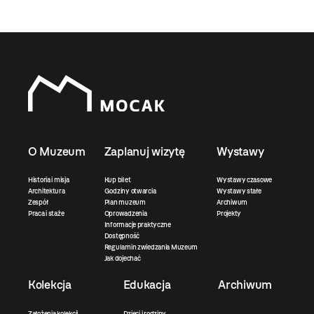
O Muzeum
Zaplanuj wizytę
Wystawy
Historia i misja
Kup bilet
Wystawy czasowe
Architektura
Godziny otwarcia
Wystawy stałe
Zespół
Plan muzeum
Archiwum
Praca i staże
Oprowadzenia
Projekty
Informacje praktyczne
Dostępność
Regulamin zwiedzania Muzeum
Jak dojechać
Kolekcja
Edukacja
Archiwum
Założenia kolekcji
Dzieci i rodziny