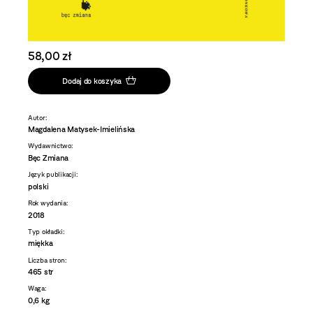
58,00 zł
Dodaj do koszyka
Autor:
Magdalena Matysek-Imielińska
Wydawnictwo:
Bęc Zmiana
Język publikacji:
polski
Rok wydania:
2018
Typ okładki:
miękka
Liczba stron:
465 str
Waga:
0,6 kg