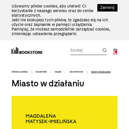
Przejdź
Używamy plików cookies, aby ułatwić Ci
Do
Zamknij
korzystanie z naszego serwisu oraz do celów
Treści
statystycznych.
Jeśli nie blokujesz tych plików, to zgadzasz się na ich
użycie oraz zapisanie w pamięci urządzenia.
Pamiętaj, że możesz samodzielnie zarządzać cookies,
zmieniając ustawienia przeglądarki.
0
0,00
Bookstore
STRONA GŁÓWNA
BOOKSTORE
KSIĄŻKI
ARCHITEKTURA
MIASTO W DZIAŁANIU
-
Miasto w działaniu
szablon
szczegóły