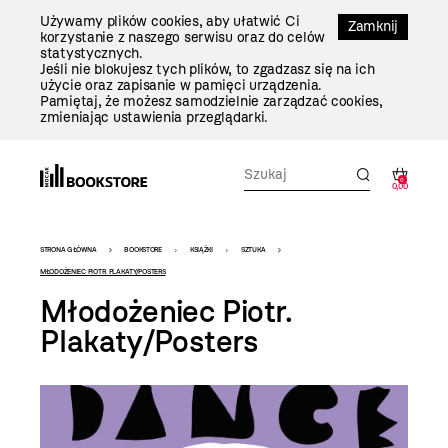
Przejdź
Używamy plików cookies, aby ułatwić Ci
Do
Zamknij
korzystanie z naszego serwisu oraz do celów
Treści
statystycznych.
Jeśli nie blokujesz tych plików, to zgadzasz się na ich
użycie oraz zapisanie w pamięci urządzenia.
Pamiętaj, że możesz samodzielnie zarządzać cookies,
zmieniając ustawienia przeglądarki.
0
0,00
Bookstore
STRONA GŁÓWNA
BOOKSTORE
KSIĄŻKI
SZTUKA
-
MŁODOŻENIEC PIOTR. PLAKATY/POSTERS
Młodożeniec Piotr.
szablon
Plakaty/Posters
szczegóły