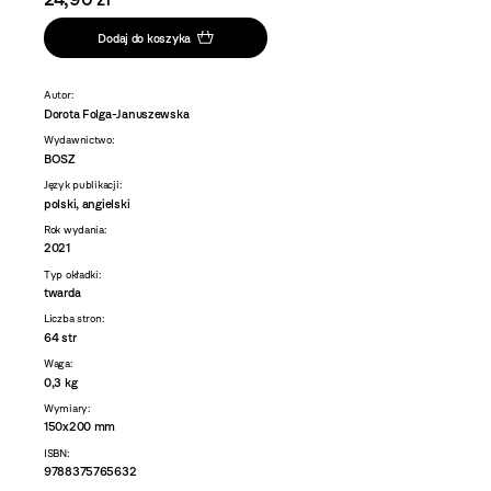
Dodaj do koszyka
Autor:
Dorota Folga-Januszewska
Wydawnictwo:
BOSZ
Język publikacji:
polski, angielski
Rok wydania:
2021
Typ okładki:
twarda
Liczba stron:
64 str
Waga:
0,3 kg
Wymiary:
150x200 mm
ISBN:
9788375765632