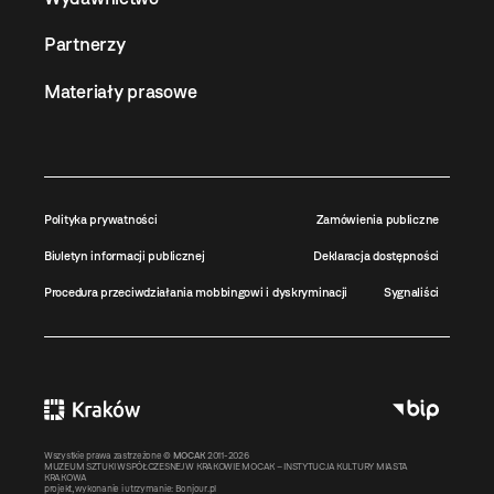
Partnerzy
Materiały prasowe
Polityka prywatności
Zamówienia publiczne
Biuletyn informacji publicznej
Deklaracja dostępności
Procedura przeciwdziałania mobbingowi i dyskryminacji
Sygnaliści
Wszystkie prawa zastrzeżone ©
MOCAK
2011-2026
MUZEUM SZTUKI WSPÓŁCZESNEJ W KRAKOWIE MOCAK – INSTYTUCJA KULTURY MIASTA
KRAKOWA
projekt, wykonanie i utrzymanie:
Bonjour.pl