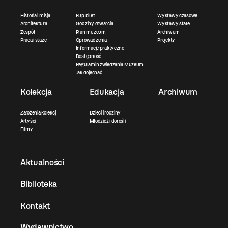
Historia i misja
Kup bilet
Wystawy czasowe
Architektura
Godziny otwarcia
Wystawy stałe
Zespół
Plan muzeum
Archiwum
Praca i staże
Oprowadzenia
Projekty
Informacje praktyczne
Dostępność
Regulamin zwiedzania Muzeum
Jak dojechać
Kolekcja
Edukacja
Archiwum
Założenia kolekcji
Dzieci i rodziny
Artyści
Młodzież i dorośli
Filmy
Aktualności
Biblioteka
Kontakt
Wydawnictwo