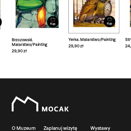
Kup
Kup
Yerka. Malarstwo/Painting
Str
Brzozowski.
Malarstwo/Painting
29,90 zł
24,
29,90 zł
O Muzeum
Zaplanuj wizytę
Wystawy