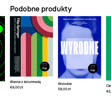
Podobne produkty
Kup
Kup
Wanna z kolumnadą
Wyrodne
Ci
69,00 zł
59,00 zł
42,