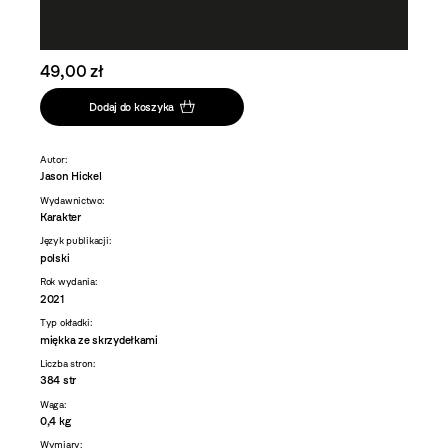
49,00 zł
Dodaj do koszyka
Autor:
Jason Hickel
Wydawnictwo:
Karakter
Język publikacji:
polski
Rok wydania:
2021
Typ okładki:
miękka ze skrzydełkami
Liczba stron:
384 str
Waga:
0,4 kg
Wymiary: