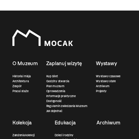
O Muzeum
Zaplanuj wizytę
Wystawy
Historia i misja
Kup bilet
Wystawy czasowe
Architektura
Godziny otwarcia
Wystawy stałe
Zespół
Plan muzeum
Archiwum
Praca i staże
Oprowadzenia
Projekty
Informacje praktyczne
Dostępność
Regulamin zwiedzania Muzeum
Jak dojechać
Kolekcja
Edukacja
Archiwum
Założenia kolekcji
Dzieci i rodziny