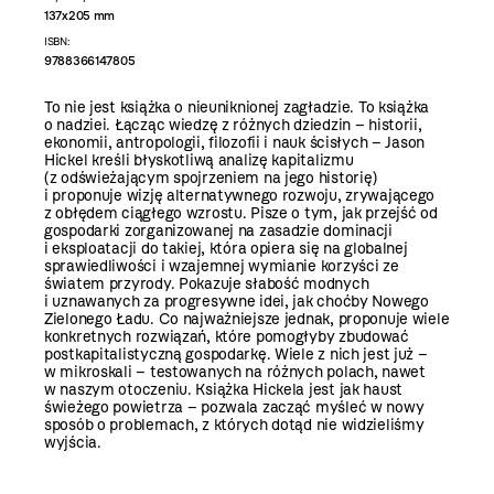
137x205 mm
ISBN:
9788366147805
To nie jest książka o nieuniknionej zagładzie. To książka
o nadziei. Łącząc wiedzę z różnych dziedzin – historii,
ekonomii, antropologii, filozofii i nauk ścisłych – Jason
Hickel kreśli błyskotliwą analizę kapitalizmu
(z odświeżającym spojrzeniem na jego historię)
i proponuje wizję alternatywnego rozwoju, zrywającego
z obłędem ciągłego wzrostu. Pisze o tym, jak przejść od
gospodarki zorganizowanej na zasadzie dominacji
i eksploatacji do takiej, która opiera się na globalnej
sprawiedliwości i wzajemnej wymianie korzyści ze
światem przyrody. Pokazuje słabość modnych
i uznawanych za progresywne idei, jak choćby Nowego
Zielonego Ładu. Co najważniejsze jednak, proponuje wiele
konkretnych rozwiązań, które pomogłyby zbudować
postkapitalistyczną gospodarkę. Wiele z nich jest już –
w mikroskali – testowanych na różnych polach, nawet
w naszym otoczeniu. Książka Hickela jest jak haust
świeżego powietrza – pozwala zacząć myśleć w nowy
sposób o problemach, z których dotąd nie widzieliśmy
wyjścia.