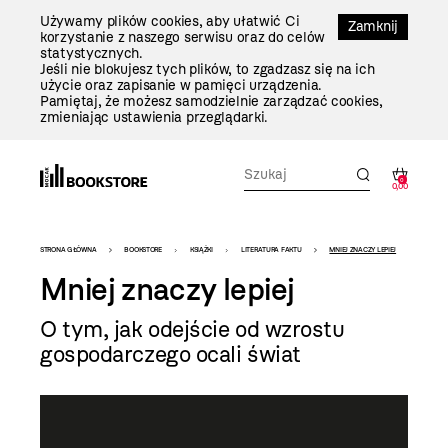
Przejdź
Używamy plików cookies, aby ułatwić Ci
Do
Zamknij
korzystanie z naszego serwisu oraz do celów
Treści
statystycznych.
Jeśli nie blokujesz tych plików, to zgadzasz się na ich
użycie oraz zapisanie w pamięci urządzenia.
Pamiętaj, że możesz samodzielnie zarządzać cookies,
zmieniając ustawienia przeglądarki.
0
0,00
Bookstore
STRONA GŁÓWNA
BOOKSTORE
KSIĄŻKI
LITERATURA FAKTU
MNIEJ ZNACZY LEPIEJ
-
Mniej znaczy lepiej
szablon
O tym, jak odejście od wzrostu
szczegóły
gospodarczego ocali świat