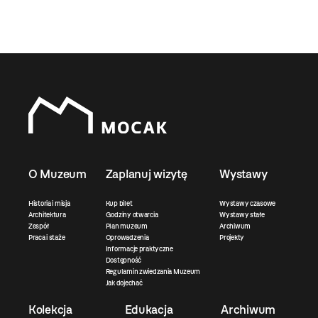
O Muzeum
Zaplanuj wizytę
Wystawy
Historia i misja
Kup bilet
Wystawy czasowe
Architektura
Godziny otwarcia
Wystawy stałe
Zespół
Plan muzeum
Archiwum
Praca i staże
Oprowadzenia
Projekty
Informacje praktyczne
Dostępność
Regulamin zwiedzania Muzeum
Jak dojechać
Kolekcja
Edukacja
Archiwum