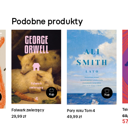
Podobne produkty
Kup
Kup
Te
Folwark zwierzęcy
Pory roku Tom 4
69,
29,99 zł
49,99 zł
57