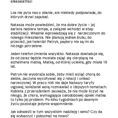
9788383877921
Los nie pyta nas o zdanie, ale niekiedy podpowiada, do
których drzwi zapukać.
Natasza może powiedzieć, że ma dobre życie – jej
kariera nabiera tempa, a związek wchodzi w etap
stabilizacji. Właśnie wprowadzają się z narzeczonym do
nowego mieszkania. Nie planują jednak ślubu, bo
przecież, jak twierdzi Patryk, papiery nie są im do
niczego potrzebne.
Jeden telefon zmienia wszystko. Natasza dowiaduje się,
że od zaraz będzie musiała zająć się cierpiącą na
alzheimera matką. Matką, od której uciekła, gdy miała 19
lat.
Patryk nie wyobraża sobie, żeby mieli wziąć chorą do
siebie, zaczyna wycofywać się z relacji i unikać
narzeczonej. W pracy nikt nie daje Nataszy taryfy
ulgowej, koleżanki wolą rozmawiać o lżejszych tematach.
Kobieta z przerażeniem zauważa, że nie może liczyć na
nikogo, że chora, wymagająca całodobowej opieki matka
to tylko jej problem. Po kilku tygodniach po dawnym
życiu pozostaje jedynie wspomnienie.
Jak odnaleźć w tym wszystkim nadzieję i sens? Czy da
się wybaczyć i pokochać na nowo?