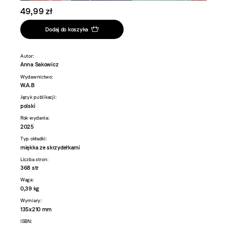
49,99 zł
Dodaj do koszyka
Autor:
Anna Sakowicz
Wydawnictwo:
W.A.B
Język publikacji:
polski
Rok wydania:
2025
Typ okładki:
miękka ze skrzydełkami
Liczba stron:
368 str
Waga:
0,39 kg
Wymiary:
135x210 mm
ISBN: