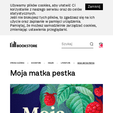
Przejdź
Używamy plików cookies, aby ułatwić Ci
Do
Zamknij
korzystanie z naszego serwisu oraz do celów
Treści
statystycznych.
Jeśli nie blokujesz tych plików, to zgadzasz się na ich
użycie oraz zapisanie w pamięci urządzenia.
Pamiętaj, że możesz samodzielnie zarządzać cookies,
zmieniając ustawienia przeglądarki.
0
0,00
Bookstore
STRONA GŁÓWNA
BOOKSTORE
KSIĄŻKI
LITERATURA
MOJA MATKA PESTKA
-
Moja matka pestka
szablon
szczegóły