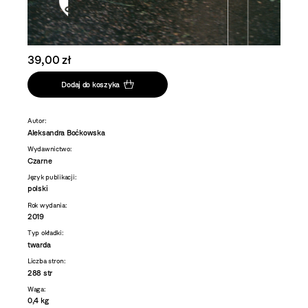
39,00 zł
Dodaj do koszyka
Autor:
Aleksandra Boćkowska
Wydawnictwo:
Czarne
Język publikacji:
polski
Rok wydania:
2019
Typ okładki:
twarda
Liczba stron:
288 str
Waga:
0,4 kg