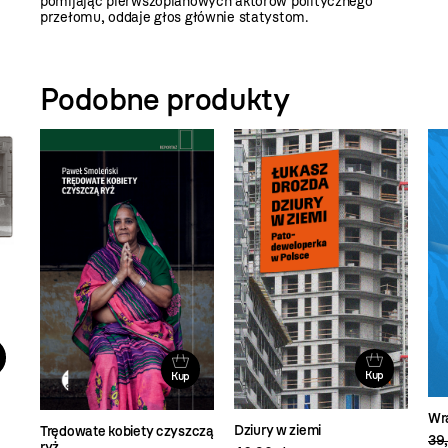
pomijając pierwszoplanowych aktorów politycznego
przełomu, oddaje głos głównie statystom.
Podobne produkty
Kup
Kup
Wr
Dziury w ziemi
Trędowate kobiety czyszczą
39,
ryż