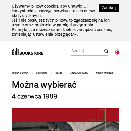
Przejdź
Używamy plików cookies, aby ułatwić Ci
Do
Zamknij
korzystanie z naszego serwisu oraz do celów
Treści
statystycznych.
Jeśli nie blokujesz tych plików, to zgadzasz się na ich
użycie oraz zapisanie w pamięci urządzenia.
Pamiętaj, że możesz samodzielnie zarządzać cookies,
zmieniając ustawienia przeglądarki.
0
0,00
Bookstore
STRONA GŁÓWNA
BOOKSTORE
KSIĄŻKI
LITERATURA FAKTU
MOŻNA WYBIERAĆ
-
Można wybierać
szablon
4 czerwca 1989
szczegóły