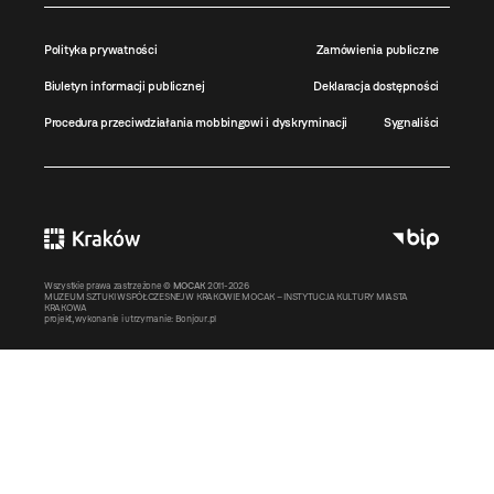
Polityka prywatności
Zamówienia publiczne
Biuletyn informacji publicznej
Deklaracja dostępności
Procedura przeciwdziałania mobbingowi i dyskryminacji
Sygnaliści
Wszystkie prawa zastrzeżone ©
MOCAK
2011-2026
MUZEUM SZTUKI WSPÓŁCZESNEJ W KRAKOWIE MOCAK – INSTYTUCJA KULTURY MIASTA
KRAKOWA
projekt, wykonanie i utrzymanie:
Bonjour.pl