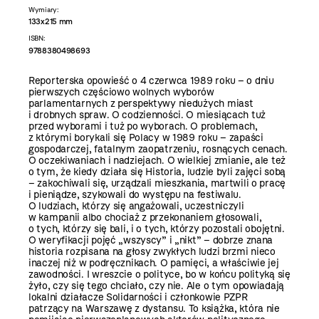
Wymiary:
133x215 mm
ISBN:
9788380498693
Reporterska opowieść o 4 czerwca 1989 roku – o dniu
pierwszych częściowo wolnych wyborów
parlamentarnych z perspektywy niedużych miast
i drobnych spraw. O codzienności. O miesiącach tuż
przed wyborami i tuż po wyborach. O problemach,
z którymi borykali się Polacy w 1989 roku – zapaści
gospodarczej, fatalnym zaopatrzeniu, rosnących cenach.
O oczekiwaniach i nadziejach. O wielkiej zmianie, ale też
o tym, że kiedy działa się Historia, ludzie byli zajęci sobą
– zakochiwali się, urządzali mieszkania, martwili o pracę
i pieniądze, szykowali do występu na festiwalu.
O ludziach, którzy się angażowali, uczestniczyli
w kampanii albo chociaż z przekonaniem głosowali,
o tych, którzy się bali, i o tych, którzy pozostali obojętni.
O weryfikacji pojęć „wszyscy” i „nikt” – dobrze znana
historia rozpisana na głosy zwykłych ludzi brzmi nieco
inaczej niż w podręcznikach. O pamięci, a właściwie jej
zawodności. I wreszcie o polityce, bo w końcu polityką się
żyło, czy się tego chciało, czy nie. Ale o tym opowiadają
lokalni działacze Solidarności i członkowie PZPR
patrzący na Warszawę z dystansu. To książka, która nie