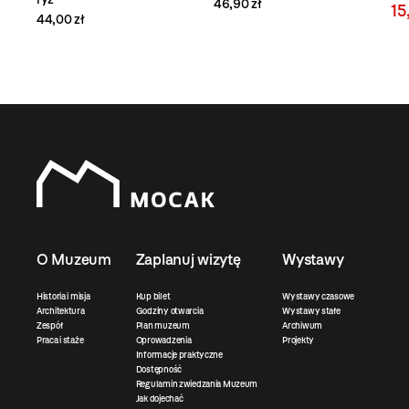
46,90 zł
15
44,00 zł
O Muzeum
Zaplanuj wizytę
Wystawy
Historia i misja
Kup bilet
Wystawy czasowe
Architektura
Godziny otwarcia
Wystawy stałe
Zespół
Plan muzeum
Archiwum
Praca i staże
Oprowadzenia
Projekty
Informacje praktyczne
Dostępność
Regulamin zwiedzania Muzeum
Jak dojechać