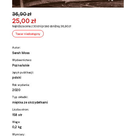
36,90 zł
25,00 zł
Najniższa cena z 30 dni przed obniżką: 36,90 zł
Towar niedostępny
Autor:
Sarah Moss
Wydawnictwo:
Poznańskie
Język publikacji:
polski
Rok wydania:
2020
Typ okładki:
miękka ze skrzydełkami
Liczba stron:
158 str
Waga:
0,2 kg
Wymiary: