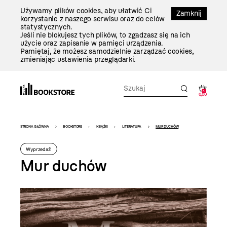
Przejdź
Używamy plików cookies, aby ułatwić Ci
Do
Zamknij
korzystanie z naszego serwisu oraz do celów
Treści
statystycznych.
Jeśli nie blokujesz tych plików, to zgadzasz się na ich
użycie oraz zapisanie w pamięci urządzenia.
Pamiętaj, że możesz samodzielnie zarządzać cookies,
zmieniając ustawienia przeglądarki.
0
0,00
Bookstore
STRONA GŁÓWNA
BOOKSTORE
KSIĄŻKI
LITERATURA
MUR DUCHÓW
-
Wyprzedaż!
szablon
Mur duchów
szczegóły