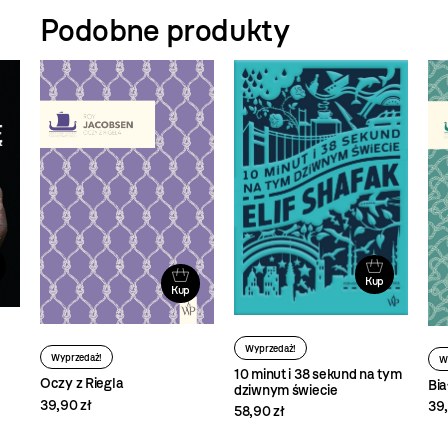
Podobne produkty
Kup
Kup
Wyprzedaż!
Wyprzedaż!
W
10 minut i 38 sekund na tym
Oczy z Riegla
Bia
dziwnym świecie
39,90 zł
39,
58,90 zł