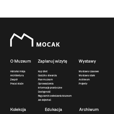
O Muzeum
Zaplanuj wizytę
Wystawy
Historia i misja
Kup bilet
Wystawy czasowe
Architektura
Godziny otwarcia
Wystawy stałe
Zespół
Plan muzeum
Archiwum
Praca i staże
Oprowadzenia
Projekty
Informacje praktyczne
Dostępność
Regulamin zwiedzania Muzeum
Jak dojechać
Kolekcja
Edukacja
Archiwum