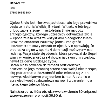
135x205 mm
ISBN:
9788366553880
Ojciec Silvie jest kierowcą autobusu, ale jego prawdziwa
pasja to historia Wielkiej Brytanii. W trakcie letniego
urlopu zabiera żonę i nastoletnią Silvie na obóz
antropologiczny, którego uczestnicy odtwarzają życie
w epoce żelaza wraz ze wszystkimi niedogodnościami.
Obóz ma charakter naukowy, jednak zaciętość
i bezkompromisowy charakter ojca Silvie sprawiają, że
przeradza się on w spektakl dominacji mężczyzny nad
rodziną. Pasja staje się obsesją, która prowadzi do ślepej
wiary w konieczność praktykowania dawnych rytuałów,
nawet za cenę ludzkiego życia.
Sarah Moss powraca do tematu rodzicielstwa,
odkrywając jego mroczną stronę oraz wciąż niesłabnącą
siłę patriarchatu. Bezradność ofiar miesza się z ich
niewypowiedzianym pragnieniem buntu. A pytanie o
sprawiedliwość rozbrzmiewa na równi z uznaniem dla
literackiego talentu Moss.
Najniższa cena, która obowiązywała w okresie 30 dni przed
wprowadzeniem promocji: 36.90 zł.