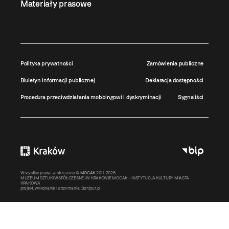
Materiały prasowe
Polityka prywatności
Zamówienia publiczne
Biuletyn informacji publicznej
Deklaracja dostępności
Procedura przeciwdziałania mobbingowi i dyskryminacji
Sygnaliści
Wszystkie prawa zastrzeżone ©
MOCAK
2011-2026
MUZEUM SZTUKI WSPÓŁCZESNEJ W KRAKOWIE MOCAK – INSTYTUCJA KULTURY MIASTA
KRAKOWA
projekt, wykonanie i utrzymanie:
Bonjour.pl