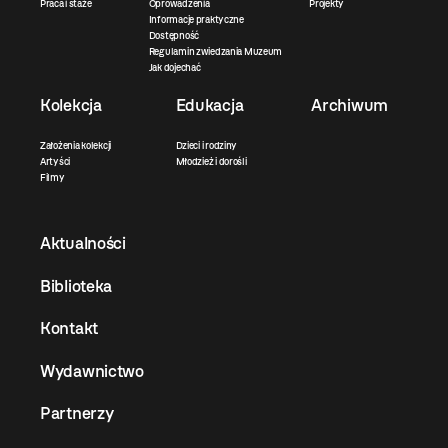
Praca i staże
Oprowadzenia
Projekty
Informacje praktyczne
Dostępność
Regulamin zwiedzania Muzeum
Jak dojechać
Kolekcja
Edukacja
Archiwum
Założenia kolekcji
Dzieci i rodziny
Artyści
Młodzież i dorośli
Filmy
Aktualności
Biblioteka
Kontakt
Wydawnictwo
Partnerzy