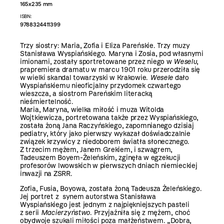
165x235 mm
ISBN:
9788324411399
Trzy siostry: Maria, Zofia i Eliza Pareńskie. Trzy muzy
Stanisława Wyspiańskiego. Maryna i Zosia, pod własnymi
imionami, zostały sportretowane przez niego w
Weselu
,
prapremiera dramatu w marcu 1901 roku przerodziła się
w wielki skandal towarzyski w Krakowie.
Wesele
dało
Wyspiańskiemu nieoficjalny przydomek czwartego
wieszcza, a siostrom Pareńskim literacką
nieśmiertelność.
Maria, Maryna, wielka miłość i muza Witolda
Wojtkiewicza, portretowana także przez Wyspiańskiego,
została żoną Jana Raczyńskiego, zapomnianego dzisiaj
pediatry, który jako pierwszy wykazał doświadczalnie
związek krzywicy z niedoborem światła słonecznego.
Z trzecim mężem, Janem Grekiem, i szwagrem,
Tadeuszem Boyem-Żeleńskim, zginęła w egzekucji
profesorów lwowskich w pierwszych dniach niemieckiej
inwazji na ZSRR.
Zofia, Fusia, Boyowa, została żoną Tadeusza Żeleńskiego.
Jej portret z synem autorstwa Stanisława
Wyspiańskiego jest jednym z najpiękniejszych pasteli
z serii
Macierzyństwo
. Przyjaźniła się z mężem, choć
obydwoje szukali miłości poza małżeństwem. „Dobra,