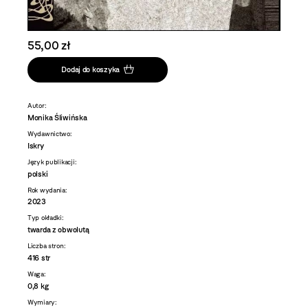
55,00 zł
Dodaj do koszyka
Autor:
Monika Śliwińska
Wydawnictwo:
Iskry
Język publikacji:
polski
Rok wydania:
2023
Typ okładki:
twarda z obwolutą
Liczba stron:
416 str
Waga:
0,8 kg
Wymiary: