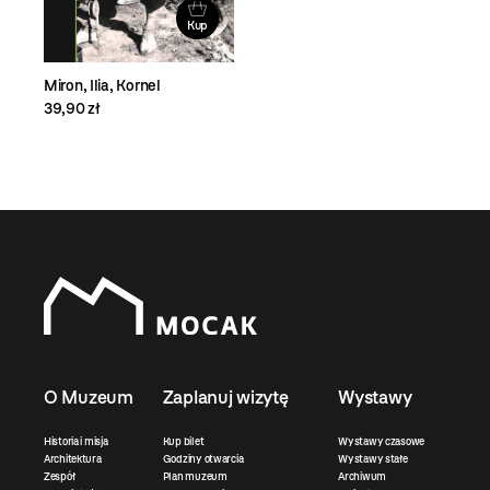
Kup
Miron, Ilia, Kornel
39,90 zł
O Muzeum
Zaplanuj wizytę
Wystawy
Historia i misja
Kup bilet
Wystawy czasowe
Architektura
Godziny otwarcia
Wystawy stałe
Zespół
Plan muzeum
Archiwum