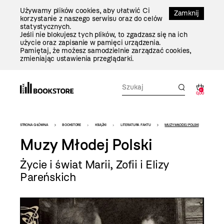
Przejdź
Używamy plików cookies, aby ułatwić Ci
Do
Zamknij
korzystanie z naszego serwisu oraz do celów
Treści
statystycznych.
Jeśli nie blokujesz tych plików, to zgadzasz się na ich
użycie oraz zapisanie w pamięci urządzenia.
Pamiętaj, że możesz samodzielnie zarządzać cookies,
zmieniając ustawienia przeglądarki.
0
0,00
Bookstore
STRONA GŁÓWNA
BOOKSTORE
KSIĄŻKI
LITERATURA FAKTU
MUZY MŁODEJ POLSKI
-
Muzy Młodej Polski
szablon
Życie i świat Marii, Zofii i Elizy
szczegóły
Pareńskich