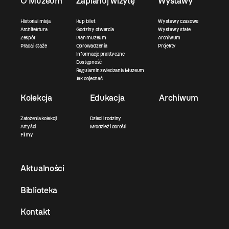
O Muzeum
Zaplanuj wizytę
Wystawy
Historia i misja
Kup bilet
Wystawy czasowe
Architektura
Godziny otwarcia
Wystawy stałe
Zespół
Plan muzeum
Archiwum
Praca i staże
Oprowadzenia
Projekty
Informacje praktyczne
Dostępność
Regulamin zwiedzania Muzeum
Jak dojechać
Kolekcja
Edukacja
Archiwum
Założenia kolekcji
Dzieci i rodziny
Artyści
Młodzież i dorośli
Filmy
Aktualności
Biblioteka
Kontakt