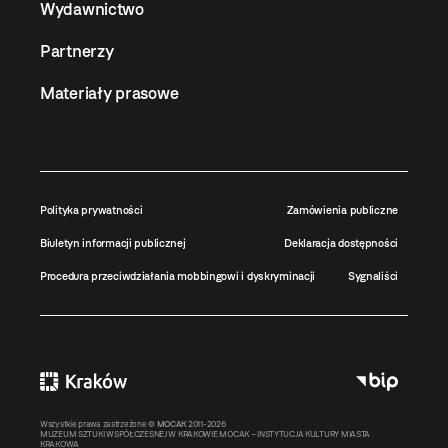
Wydawnictwo
Partnerzy
Materiały prasowe
Polityka prywatności
Zamówienia publiczne
Biuletyn informacji publicznej
Deklaracja dostępności
Procedura przeciwdziałania mobbingowi i dyskryminacji
Sygnaliści
Wszystkie prawa zastrzeżone ©
MOCAK
2011-2026
MUZEUM SZTUKI WSPÓŁCZESNEJ W KRAKOWIE MOCAK – INSTYTUCJA KULTURY MIASTA
KRAKOWA