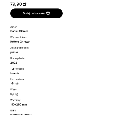
79,90 zł
Dodaj do koszyka
Autor:
Daniel Clowes
Wydawnictwo:
Kultura Gniewu
Język publikacji:
polski
Rok wydania:
2022
Typ okładki:
twarda
Liczba stron:
144 str
Waga:
0,7 kg
Wymiary:
190x280 mm
ISBN:
9788367360050