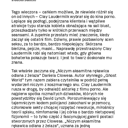
Tego wieczora – całkiem możliwe, że niewiele różnił się
on od innych – Clay Laudermilk wybrał się do kina porno.
Lepiące się podłogi, podejrzana klientela i wątpliwe
atrakcje typu starsza kobieta obnażająca na sali biust,
przeszkadzały tylko w krótkich przerwach między
seansami. A zupełnie przestały mieć znaczenie, kiedy
zaczął się ostatni film. Dziwny, prawie pozbawiony scen
seksu, za to bardzo, bardzo niepokojący. Skórzana
bielizna, pejcze, maski... Naprawdę przestraszony Clay
Laudermilk robi się natomiast wtedy, gdy główna
bohaterka pokazuje twarz. I jest to twarz doskonale mu
znana.
Tak właśnie zaczyna się „Niczym aksamitna rękawica
odlana z żelaza” Daniela Clowesa. Autor słynnego „Ghost
World” tym razem zabiera czytelnika w podróż pełną
wydarzeń niczym z koszmarnego snu. Clay Laudermilk
rusza w drogę, by odnaleźć aktorkę z filmu porno. Ale
najpierw spotka rozmaitych dziwaków, których nie
powstydziłby się David Lynch. Porozumiewający się
tajemniczym kodem policjanci zakochani w przemocy,
członkowie sekty chcącej rozpętać rewolucje, miłośnicy
teorii spisku, nimfomanka i jej córka o bardzo nietypowej
fizjonomii – to tylko część z fascynującej galerii postaci
stworzonych przez Clowesa. „Niczym aksamitna
rękawica odlana z żelaza”, uznana za jedną