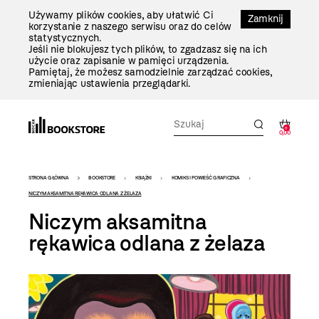
Przejdź
Używamy plików cookies, aby ułatwić Ci
Do
Zamknij
korzystanie z naszego serwisu oraz do celów
Treści
statystycznych.
Jeśli nie blokujesz tych plików, to zgadzasz się na ich
użycie oraz zapisanie w pamięci urządzenia.
Pamiętaj, że możesz samodzielnie zarządzać cookies,
zmieniając ustawienia przeglądarki.
0
0,00
Bookstore
STRONA GŁÓWNA
BOOKSTORE
KSIĄŻKI
KOMIKS I POWIEŚĆ GRAFICZNA
-
NICZYM AKSAMITNA RĘKAWICA ODLANA Z ŻELAZA
Niczym aksamitna
szablon
rękawica odlana z żelaza
szczegóły