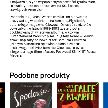
z najważniejszych współczesnych powieści graficznych,
to swoisty hołd dla popkultury lat 50. i obsesji
trawiących Amerykę.
Podobnie jak „Ghost World” komiks ten pierwotnie
ukazywał się w odcinkach na łamach „Eightball”,
autorskiego magazynu Clowesa. Dziesięć rozdziałów
powstałych w latach 1989-1993 zostało potem
opublikowanych w jednym albumie, o którym
„Entertaiment Weekly” pisał To „Mały Nemo w krainie
snów” napisany na nowo przez Samuela Becketta.
„Niczym aksamitna rękawica odlana z żelaza”,
ekstrawagancki tytuł komiksu Clowesa, to cytat
z legendarnego filmu „Faster, Pussycat! Kill! Kill!” Russa
Meyera.
Podobne produkty