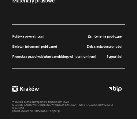
Materiały prasowe
Polityka prywatności
Zamówienia publiczne
Biuletyn informacji publicznej
Deklaracja dostępności
Procedura przeciwdziałania mobbingowi i dyskryminacji
Sygnaliści
Wszystkie prawa zastrzeżone ©
MOCAK
2011-2026
MUZEUM SZTUKI WSPÓŁCZESNEJ W KRAKOWIE MOCAK – INSTYTUCJA KULTURY MIASTA
KRAKOWA
projekt, wykonanie i utrzymanie:
Bonjour.pl