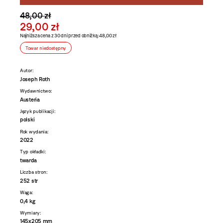
48,00 zł
29,00 zł
Najniższa cena z 30 dni przed obniżką: 48,00 zł
Towar niedostępny
Autor:
Joseph Roth
Wydawnictwo:
Austeria
Język publikacji:
polski
Rok wydania:
2022
Typ okładki:
twarda
Liczba stron:
252 str
Waga:
0,4 kg
Wymiary:
145x205 mm