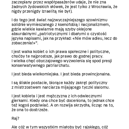
zaczepiany przez współpasażerów udaje, że nie zna
żadnych żydowskich słówek, że jest tylko z Wrocławia, że
nigdy przenigdy Izraelitą nie był).
I do tego jest świat najzwyczajniejszego szowinizmu
solidnie wymieszanego z ksenofobią i nacjonalizmem,
gdzie wielkie kawiarnie mają szyby oklejone
absurdalnymi „patriotycznymi i dbałymi o czystość
języka napisami, jak na przykład: «Nie mów adieu, lecz do
zobaczenia!»”.
I jest walka kobiet o ich prawa społeczne i polityczne,
choćby te najprostsze, jak prawo do godnej pracy.
I wielka chęć obyczajowego wyzwolenia się spod presji
konserwatywnego patriarchatu.
I jest bieda wielkomiejska. I jest bieda prowincjonalna.
I są śliskie postacie, biorące każdy zakręt polityczny
z mistrzostwem narciarza mijającego tyczki slalomu.
I jest kobieta i jest mężczyzna z ich odwiecznymi
gierkami. Kiedy ona chce być doceniona, to jednak chce
też kogoś podziwiać. A on rozwija skrzydła, licząc na to,
że ona to dostrzeże.
Raj?
Ale cóż w tym wszystkim miałoby być rajskiego, cóż