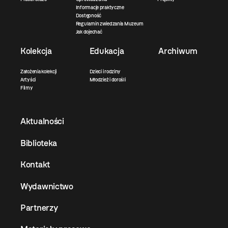
Informacje praktyczne
Dostępność
Regulamin zwiedzania Muzeum
Jak dojechać
Kolekcja
Edukacja
Archiwum
Założenia kolekcji
Dzieci i rodziny
Artyści
Młodzież i dorośli
Filmy
Aktualności
Biblioteka
Kontakt
Wydawnictwo
Partnerzy