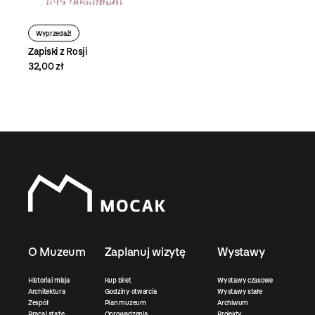
Wyprzedaż!
Zapiski z Rosji
32,00 zł
O Muzeum
Zaplanuj wizytę
Wystawy
Historia i misja
Kup bilet
Wystawy czasowe
Architektura
Godziny otwarcia
Wystawy stałe
Zespół
Plan muzeum
Archiwum
Praca i staże
Oprowadzenia
Projekty