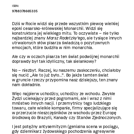
ISBN:
9788378665335
Dziś w Rocie widzi się przede wszystkim piewcę wielkiej
epoki cesarsko-królewskiej Monarchii. Widzi się
konstruktora jej wielkiego mitu. To oczywiste – nie tylko
najbardziej znany
Marsz Radetzky’ego
, ale tysiące innych
utrwalonych słów pisarza świadczą o pozytywnych
emocjach, które budziła w nim monarchia.
Ale czy w oczach pisarza ten świat podwójnej monarchii
doprawdy był tak idylliczny, tak sielankowy?
No – niezbyt. Raczej, ku naszemu zaskoczeniu, chciałoby
się nucić „Ale to już było…”. Bo jakże tamten świat
w gruncie rzeczy przypomina nasz dzisiejszy, ten znany
nam dokładnie.
Więc najpierw uchodźcy, uchodźcy ze wchodu. Zwykle
Żydzi uciekający przed pogromami, ale i wraz z nimi
mnóstwo innych nacji. I przemytnicy tego ludzkiego
towaru, całe wielkie kompanie, firmy specjalizujące się
w przerzucie nieszczęśników ze wschodu przez Europę
środkową do Brazylii, Kanady czy Stanów Zjednoczonych.
I jest potężny antysemityzm (genialna scena w pociągu,
gdy dziennikarz żydowskiego pochodzenia agresywnie