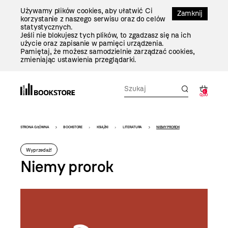
Przejdź
Używamy plików cookies, aby ułatwić Ci
Do
Zamknij
korzystanie z naszego serwisu oraz do celów
Treści
statystycznych.
Jeśli nie blokujesz tych plików, to zgadzasz się na ich
użycie oraz zapisanie w pamięci urządzenia.
Pamiętaj, że możesz samodzielnie zarządzać cookies,
zmieniając ustawienia przeglądarki.
0
0,00
Bookstore
STRONA GŁÓWNA
BOOKSTORE
KSIĄŻKI
LITERATURA
NIEMY PROROK
-
Wyprzedaż!
szablon
Niemy prorok
szczegóły