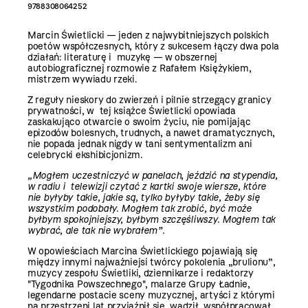
9788308064252
Marcin Świetlicki — jeden z najwybitniejszych polskich
poetów współczesnych, który z sukcesem łączy dwa pola
działań: literaturę i muzykę — w obszernej
autobiograficznej rozmowie z Rafałem Księżykiem,
mistrzem wywiadu rzeki.
Z reguły nieskory do zwierzeń i pilnie strzegący granicy
prywatności, w tej książce Świetlicki opowiada
zaskakująco otwarcie o swoim życiu, nie pomijając
epizodów bolesnych, trudnych, a nawet dramatycznych,
nie popada jednak nigdy w tani sentymentalizm ani
celebrycki ekshibicjonizm.
„Mogłem uczestniczyć w panelach, jeździć na stypendia,
w radiu i telewizji czytać z kartki swoje wiersze, które
nie byłyby takie, jakie są, tylko byłyby takie, żeby się
wszystkim podobały. Mogłem tak zrobić, być może
byłbym spokojniejszy, byłbym szczęśliwszy. Mogłem tak
wybrać, ale tak nie wybrałem”.
W opowieściach Marcina Świetlickiego pojawiają się
między innymi najważniejsi twórcy pokolenia „brulionu”,
muzycy zespołu Świetliki, dziennikarze i redaktorzy
"Tygodnika Powszechnego", malarze Grupy Ładnie,
legendarne postacie sceny muzycznej, artyści z którymi
na przestrzeni lat przyjaźnił się, wadził, współpracował.