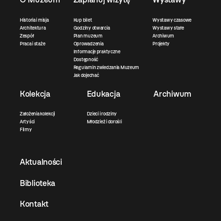
Historia i misja
Kup bilet
Wystawy czasowe
Architektura
Godziny otwarcia
Wystawy stałe
Zespół
Plan muzeum
Archiwum
Praca i staże
Oprowadzenia
Projekty
Informacje praktyczne
Dostępność
Regulamin zwiedzania Muzeum
Jak dojechać
Kolekcja
Edukacja
Archiwum
Założenia kolekcji
Dzieci i rodziny
Artyści
Młodzież i dorośli
Filmy
Aktualności
Biblioteka
Kontakt