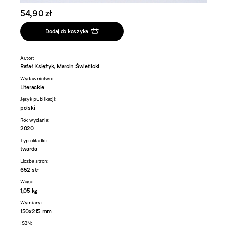
54,90 zł
Dodaj do koszyka
Autor:
Rafał Księżyk, Marcin Świetlicki
Wydawnictwo:
Literackie
Język publikacji:
polski
Rok wydania:
2020
Typ okładki:
twarda
Liczba stron:
652 str
Waga:
1,05 kg
Wymiary:
150x215 mm
ISBN: