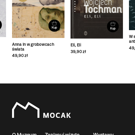
Kup
Kup
W s
ant
Anna In w grobowcach
Eli, Eli
49,
świata
39,90 zł
49,90 zł
O Muzeum
Zaplanuj wizytę
Wystawy