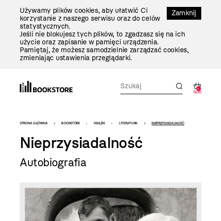
Przejdź
Używamy plików cookies, aby ułatwić Ci
Do
Zamknij
korzystanie z naszego serwisu oraz do celów
Treści
statystycznych.
Jeśli nie blokujesz tych plików, to zgadzasz się na ich
użycie oraz zapisanie w pamięci urządzenia.
Pamiętaj, że możesz samodzielnie zarządzać cookies,
zmieniając ustawienia przeglądarki.
0
0,00
Bookstore
STRONA GŁÓWNA
BOOKSTORE
KSIĄŻKI
LITERATURA
NIEPRZYSIADALNOŚĆ
-
Nieprzysiadalność
szablon
Autobiografia
szczegóły