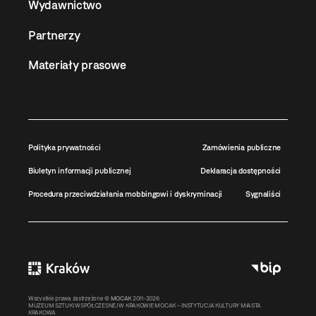
Wydawnictwo
Partnerzy
Materiały prasowe
Polityka prywatności
Zamówienia publiczne
Biuletyn informacji publicznej
Deklaracja dostępności
Procedura przeciwdziałania mobbingowi i dyskryminacji
Sygnaliści
Wszystkie prawa zastrzeżone ©
MOCAK
2011-2026
MUZEUM SZTUKI WSPÓŁCZESNEJ W KRAKOWIE MOCAK – INSTYTUCJA KULTURY MIASTA
KRAKOWA