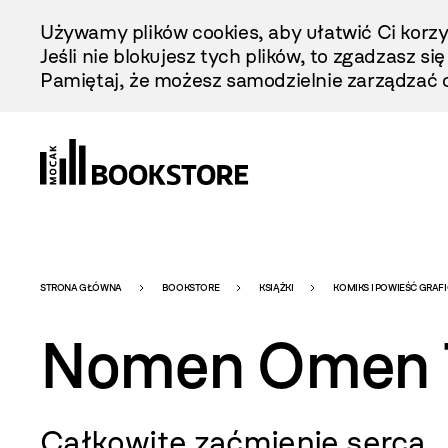
Przejdź
Używamy plików cookies, aby ułatwić Ci korzy
Do
Jeśli nie blokujesz tych plików, to zgadzasz si
Treści
Pamiętaj, że możesz samodzielnie zarządzać c
Bookstore
STRONA GŁÓWNA
BOOKSTORE
KSIĄŻKI
KOMIKS I POWIEŚĆ GRAF
Nomen Omen T
-
Całkowite zaćmienie serca