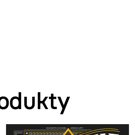
odukty