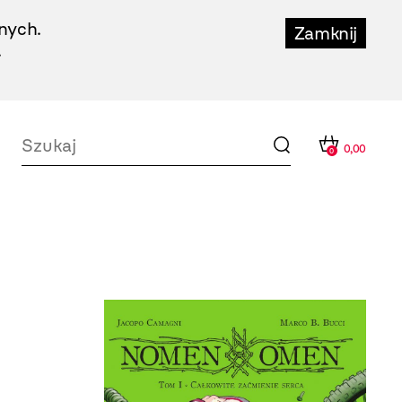
nych.
Zamknij
.
0,00
0