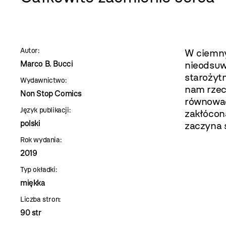
szablon
szczegóły
Autor:
W ciemny
Marco B. Bucci
nieodsuw
starożyt
Wydawnictwo:
nam rzecz
Non Stop Comics
równowad
Język publikacji:
zakłócon
polski
zaczyna 
Rok wydania:
2019
Typ okładki:
miękka
Liczba stron:
90 str