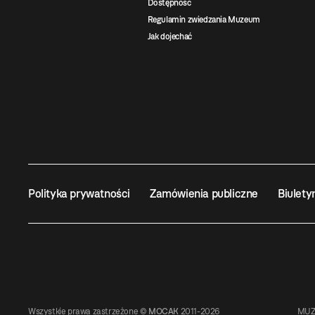
Dostępność
Regulamin zwiedzania Muzeum
Jak dojechać
Polityka prywatności
Zamówienia publiczne
Biulety
Wszystkie prawa zastrzeżone ©
MOCAK
2011-2026
MUZ