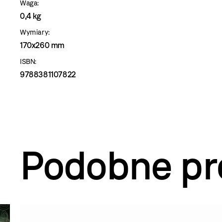
Waga:
0,4 kg
Wymiary:
170x260 mm
ISBN:
9788381107822
Podobne pr