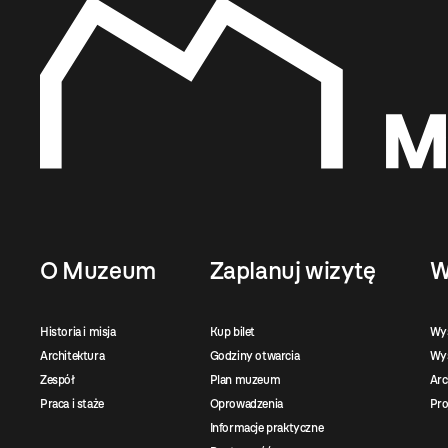
O Muzeum
Zaplanuj wizytę
W
Historia i misja
Kup bilet
Wy
Architektura
Godziny otwarcia
Wys
Zespół
Plan muzeum
Ar
Praca i staże
Oprowadzenia
Pro
Informacje praktyczne