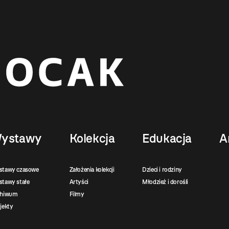
ystawy
Kolekcja
Edukacja
A
stawy czasowe
Założenia kolekcji
Dzieci i rodziny
tawy stałe
Artyści
Młodzież i dorośli
chiwum
Filmy
jekty