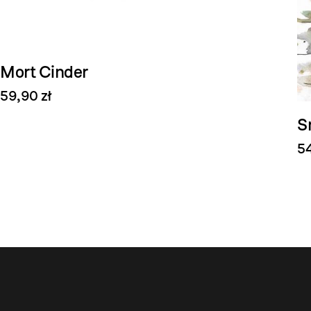
Mort Cinder
59,90 zł
S
54