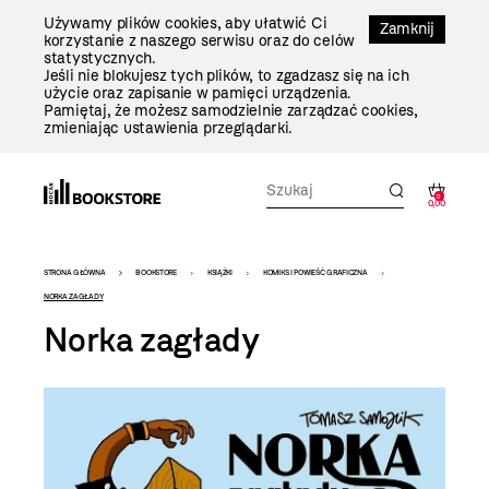
Przejdź
Używamy plików cookies, aby ułatwić Ci
Do
Zamknij
korzystanie z naszego serwisu oraz do celów
Treści
statystycznych.
Jeśli nie blokujesz tych plików, to zgadzasz się na ich
użycie oraz zapisanie w pamięci urządzenia.
Pamiętaj, że możesz samodzielnie zarządzać cookies,
zmieniając ustawienia przeglądarki.
0
0,00
Bookstore
STRONA GŁÓWNA
BOOKSTORE
KSIĄŻKI
KOMIKS I POWIEŚĆ GRAFICZNA
-
NORKA ZAGŁADY
Norka zagłady
szablon
szczegóły