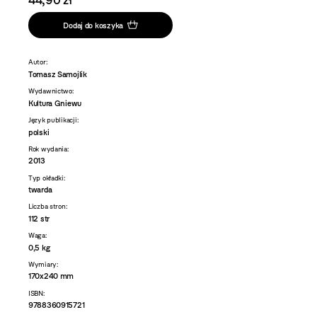
Dodaj do koszyka
Autor:
Tomasz Samojlik
Wydawnictwo:
Kultura Gniewu
Język publikacji:
polski
Rok wydania:
2013
Typ okładki:
twarda
Liczba stron:
112 str
Waga:
0,5 kg
Wymiary:
170x240 mm
ISBN:
9788360915721