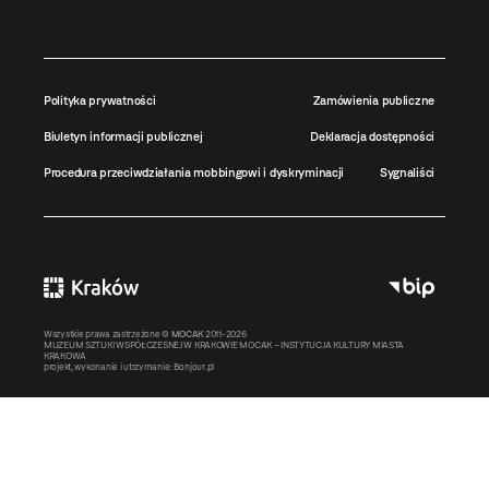
Polityka prywatności
Zamówienia publiczne
Biuletyn informacji publicznej
Deklaracja dostępności
Procedura przeciwdziałania mobbingowi i dyskryminacji
Sygnaliści
Wszystkie prawa zastrzeżone ©
MOCAK
2011-2026
MUZEUM SZTUKI WSPÓŁCZESNEJ W KRAKOWIE MOCAK – INSTYTUCJA KULTURY MIASTA
KRAKOWA
projekt, wykonanie i utrzymanie:
Bonjour.pl