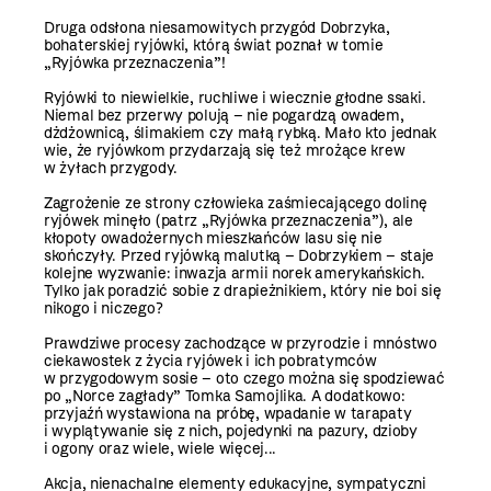
Druga odsłona niesamowitych przygód Dobrzyka,
bohaterskiej ryjówki, którą świat poznał w tomie
„Ryjówka przeznaczenia”!
Ryjówki to niewielkie, ruchliwe i wiecznie głodne ssaki.
Niemal bez przerwy polują – nie pogardzą owadem,
dżdżownicą, ślimakiem czy małą rybką. Mało kto jednak
wie, że ryjówkom przydarzają się też mrożące krew
w żyłach przygody.
Zagrożenie ze strony człowieka zaśmiecającego dolinę
ryjówek minęło (patrz „Ryjówka przeznaczenia”), ale
kłopoty owadożernych mieszkańców lasu się nie
skończyły. Przed ryjówką malutką – Dobrzykiem – staje
kolejne wyzwanie: inwazja armii norek amerykańskich.
Tylko jak poradzić sobie z drapieżnikiem, który nie boi się
nikogo i niczego?
Prawdziwe procesy zachodzące w przyrodzie i mnóstwo
ciekawostek z życia ryjówek i ich pobratymców
w przygodowym sosie – oto czego można się spodziewać
po „Norce zagłady” Tomka Samojlika. A dodatkowo:
przyjaźń wystawiona na próbę, wpadanie w tarapaty
i wyplątywanie się z nich, pojedynki na pazury, dzioby
i ogony oraz wiele, wiele więcej...
Akcja, nienachalne elementy edukacyjne, sympatyczni