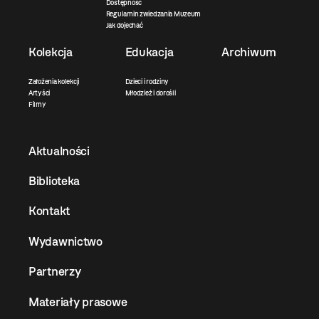
Dostępność
Regulamin zwiedzania Muzeum
Jak dojechać
Kolekcja
Edukacja
Archiwum
Założenia kolekcji
Dzieci i rodziny
Artyści
Młodzież i dorośli
Filmy
Aktualności
Biblioteka
Kontakt
Wydawnictwo
Partnerzy
Materiały prasowe