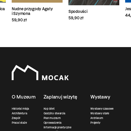
ica
Je
Nudne przygody Agaty
Spodouści
i Szymona
44,
59,90 zł
59,90 zł
O Muzeum
Zaplanuj wizytę
Wystawy
Historia i misja
Kup bilet
Wystawy czasowe
Architektura
Godziny otwarcia
Wystawy stałe
Zespół
Plan muzeum
Archiwum
Praca i staże
Oprowadzenia
Projekty
Informacje praktyczne