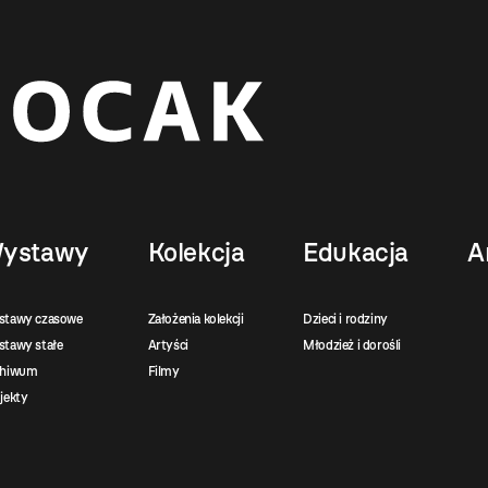
ystawy
Kolekcja
Edukacja
A
stawy czasowe
Założenia kolekcji
Dzieci i rodziny
tawy stałe
Artyści
Młodzież i dorośli
chiwum
Filmy
jekty