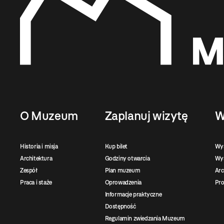
O Muzeum
Zaplanuj wizytę
W
Historia i misja
Kup bilet
Wy
Architektura
Godziny otwarcia
Wys
Zespół
Plan muzeum
Ar
Praca i staże
Oprowadzenia
Pro
Informacje praktyczne
Dostępność
Regulamin zwiedzania Muzeum