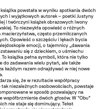
o książka powstała w wyniku spotkania dwóch
ych i wyjątkowych autorek – poetki Justyny
iej i twórczyni książek obrazowych Iwony
skiej. To niezwykła opowieść o różnych
h macierzyństwa, często przemilczanych
ych. Opowieść o szczęściu i lękach bycia
alejdoskopie emocji, o tajemnicy „dawania
ozstawaniu się z dzieckiem, o uśmiechu
. To książka pełna symboli, która nie tylko
e do zadawania wielu pytań, ale także
za każdym razem odnajdywać w niej nowe
a.
arza się, że w rezultacie współpracy
o tak niezależnych osobowościach, powstaje
komponowane w sposób pozwalający na
e współbrzmienie dwóch głosów. W "Obu"
ich nie staje się dominujący. Tekst