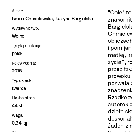
szablon
Autor:
"Obie" t
szczegóły
Iwona Chmielewska, Justyna Bargielska
znakomit
Bargielsk
Wydawnictwo:
Chmielew
Wolno
obliczac
Język publikacji:
i pomijan
polski
matką, k
życia”, r
Rok wydania:
przez łzy
2016
prowokuj
Typ okładki:
pozwala 
twarda
znaczeni
Rzadko zd
Liczba stron:
autorek 
44 str
dzieło s
Waga:
doskonał
0,34 kg
żaden z n