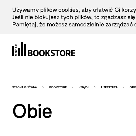
Przejdź
Używamy plików cookies, aby ułatwić Ci korzy
Do
Jeśli nie blokujesz tych plików, to zgadzasz si
Treści
Pamiętaj, że możesz samodzielnie zarządzać c
Bookstore
STRONA GŁÓWNA
BOOKSTORE
KSIĄŻKI
LITERATURA
OBI
Obie
-