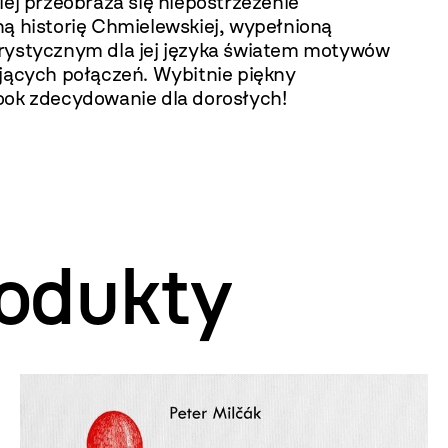
iej przeobraża się niepostrzeżenie
ną historię Chmielewskiej, wypełnioną
rystycznym dla jej języka światem motywów
ujących połączeń. Wybitnie piękny
ook zdecydowanie dla dorosłych!
odukty