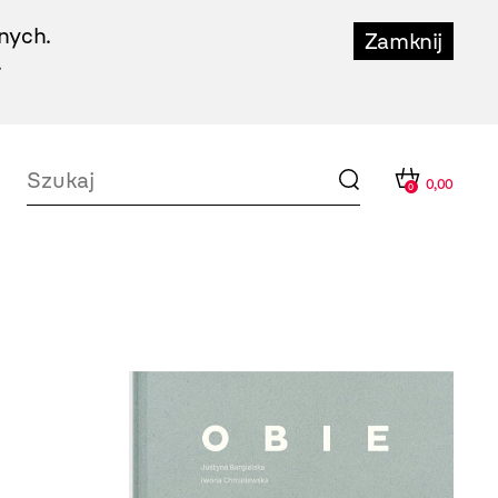
nych.
Zamknij
.
0,00
0