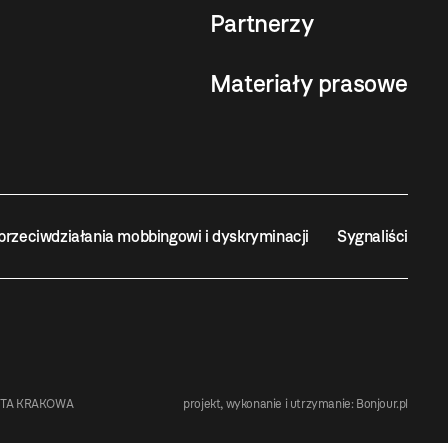
Partnerzy
Materiały prasowe
przeciwdziałania mobbingowi i dyskryminacji
Sygnaliści
STA KRAKOWA
projekt, wykonanie i utrzymanie:
Bonjour.pl