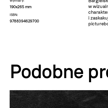
Bargielsk
Wymiary:
w wizual
190x265 mm
charakte
ISBN:
i zaskak
9788394629700
pictureb
Podobne pr