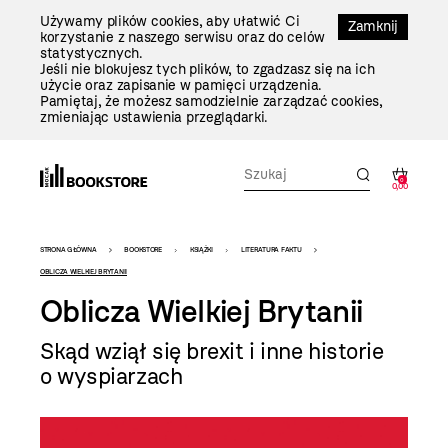
Przejdź
Używamy plików cookies, aby ułatwić Ci
Do
Zamknij
korzystanie z naszego serwisu oraz do celów
Treści
statystycznych.
Jeśli nie blokujesz tych plików, to zgadzasz się na ich
użycie oraz zapisanie w pamięci urządzenia.
Pamiętaj, że możesz samodzielnie zarządzać cookies,
zmieniając ustawienia przeglądarki.
0
0,00
Bookstore
STRONA GŁÓWNA
BOOKSTORE
KSIĄŻKI
LITERATURA FAKTU
-
OBLICZA WIELKIEJ BRYTANII
Oblicza Wielkiej Brytanii
szablon
szczegóły
Skąd wziął się brexit i inne historie
o wyspiarzach