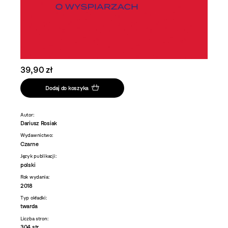
39,90 zł
Dodaj do koszyka
Autor:
Dariusz Rosiak
Wydawnictwo:
Czarne
Język publikacji:
polski
Rok wydania:
2018
Typ okładki:
twarda
Liczba stron:
304 str