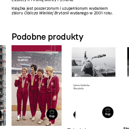
Książka jest poszerzonym i uzupełnionym wydaniem
zbioru
Oblicza Wielkiej Brytanii
wydanego w 2001 roku.
Podobne produkty
Kup
Kup
Sło