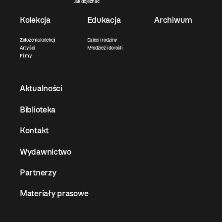
Jak dojechać
Kolekcja
Edukacja
Archiwum
Założenia kolekcji
Dzieci i rodziny
Artyści
Młodzież i dorośli
Filmy
Aktualności
Biblioteka
Kontakt
Wydawnictwo
Partnerzy
Materiały prasowe