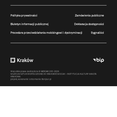
Polityka prywatności
Zamówienia publiczne
Biuletyn informacji publicznej
Deklaracja dostępności
Procedura przeciwdziałania mobbingowi i dyskryminacji
Sygnaliści
Wszystkie prawa zastrzeżone ©
MOCAK
2011-2026
MUZEUM SZTUKI WSPÓŁCZESNEJ W KRAKOWIE MOCAK – INSTYTUCJA KULTURY MIASTA
KRAKOWA
projekt, wykonanie i utrzymanie:
Bonjour.pl