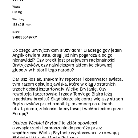
Waga:
0,3 kg
Wymiary:
133x215 mm
ISBN:
9788380497771
Do czego Brytyjczykom służy dom? Dlaczego gdy jeden
Anglik otwiera usta, drugi już nim pogardza albo go
nienawidzi? Czy brexit jest przejawem racjonalności
Brytyjczyków, czy największym aktem kolektywnej
głupoty w historii tego narodu?
Dariusz Rosiak, znakomity reporter i obserwator świata,
tym razem opisuje zjawiska, które w ciągu ostatnich
trzech dekad kształtowały Wielką Brytanię. Czy
rewolucja taczerowska i rządy Tony’ego Blaira leżą
u podstaw brexitu? Skąd bierze się coraz większy strach
Brytyjczyków przed pedofilią, przemocą na ulicach,
utratą domu, zdolności kredytowej i wchłonięciem przez
Europę?
Oblicza Wielkiej Brytanii
to zbiór opowieści
o wyspiarzach i zaproszenie do podróży przez
współczesną Wielką Brytanię wystosowane z rozwagą
Elżbiety II i ironią Monty Pythona.