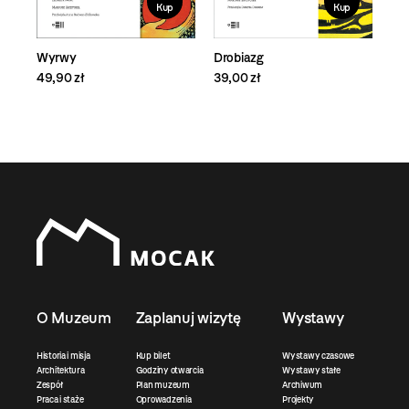
Kup
Kup
Wyrwy
Drobiazg
49,90 zł
39,00 zł
O Muzeum
Zaplanuj wizytę
Wystawy
Historia i misja
Kup bilet
Wystawy czasowe
Architektura
Godziny otwarcia
Wystawy stałe
Zespół
Plan muzeum
Archiwum
Praca i staże
Oprowadzenia
Projekty