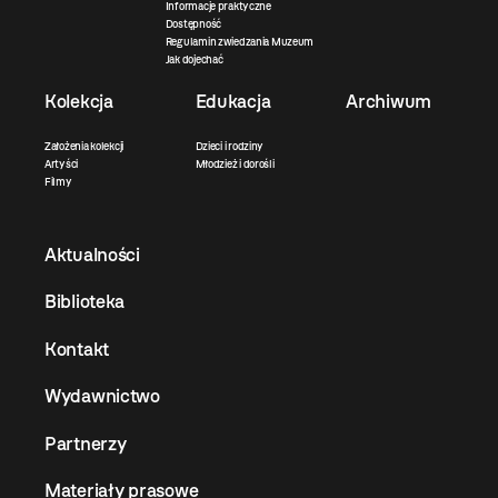
Informacje praktyczne
Dostępność
Regulamin zwiedzania Muzeum
Jak dojechać
Kolekcja
Edukacja
Archiwum
Założenia kolekcji
Dzieci i rodziny
Artyści
Młodzież i dorośli
Filmy
Aktualności
Biblioteka
Kontakt
Wydawnictwo
Partnerzy
Materiały prasowe