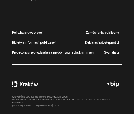
Polityka prywatności
Zamówienia publiczne
Biuletyn informacji publicznej
Deklaracja dostępności
Procedura przeciwdziałania mobbingowi i dyskryminacji
Sygnaliści
Wszystkie prawa zastrzeżone ©
MOCAK
2011-2026
MUZEUM SZTUKI WSPÓŁCZESNEJ W KRAKOWIE MOCAK – INSTYTUCJA KULTURY MIASTA
KRAKOWA
projekt, wykonanie i utrzymanie:
Bonjour.pl