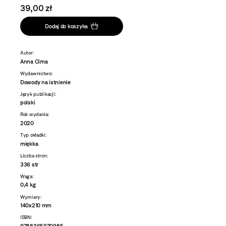
39,00 zł
Dodaj do koszyka
Autor:
Anna Cima
Wydawnictwo:
Dowody na istnienie
Język publikacji:
polski
Rok wydania:
2020
Typ okładki:
miękka
Liczba stron:
336 str
Waga:
0,4 kg
Wymiary:
140x210 mm
ISBN:
9788365970985