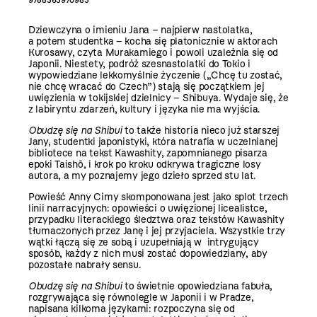
Dziewczyna o imieniu Jana – najpierw nastolatka,
a potem studentka – kocha się platonicznie w aktorach
Kurosawy, czyta Murakamiego i powoli uzależnia się od
Japonii. Niestety, podróż szesnastolatki do Tokio i
wypowiedziane lekkomyślnie życzenie („Chcę tu zostać,
nie chcę wracać do Czech”) stają się początkiem jej
uwięzienia w tokijskiej dzielnicy – Shibuya. Wydaje się, że
z labiryntu zdarzeń, kultury i języka nie ma wyjścia.
Obudzę się na Shibui
to także historia nieco już starszej
Jany, studentki japonistyki, która natrafia w uczelnianej
bibliotece na tekst Kawashity, zapomnianego pisarza
epoki Taishō, i krok po kroku odkrywa tragiczne losy
autora, a my poznajemy jego dzieło sprzed stu lat.
Powieść Anny Cimy skomponowana jest jako splot trzech
linii narracyjnych: opowieści o uwięzionej licealistce,
przypadku literackiego śledztwa oraz tekstów Kawashity
tłumaczonych przez Janę i jej przyjaciela. Wszystkie trzy
wątki łączą się ze sobą i uzupełniają w intrygujący
sposób, każdy z nich musi zostać dopowiedziany, aby
pozostałe nabrały sensu.
Obudzę się na Shibui
to świetnie opowiedziana fabuła,
rozgrywająca się równolegle w Japonii i w Pradze,
napisana kilkoma językami: rozpoczyna się od