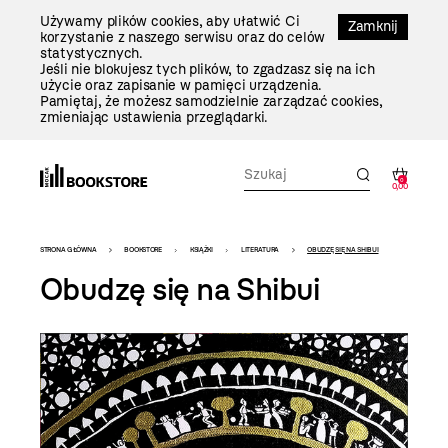
Przejdź
Używamy plików cookies, aby ułatwić Ci
Do
Zamknij
korzystanie z naszego serwisu oraz do celów
Treści
statystycznych.
Jeśli nie blokujesz tych plików, to zgadzasz się na ich
użycie oraz zapisanie w pamięci urządzenia.
Pamiętaj, że możesz samodzielnie zarządzać cookies,
zmieniając ustawienia przeglądarki.
0
0,00
Bookstore
STRONA GŁÓWNA
BOOKSTORE
KSIĄŻKI
LITERATURA
OBUDZĘ SIĘ NA SHIBUI
-
Obudzę się na Shibui
szablon
szczegóły