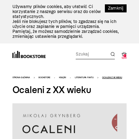
Przejdź
Używamy plików cookies, aby ułatwić Ci
Do
Zamknij
korzystanie z naszego serwisu oraz do celów
Treści
statystycznych.
Jeśli nie blokujesz tych plików, to zgadzasz się na ich
użycie oraz zapisanie w pamięci urządzenia.
Pamiętaj, że możesz samodzielnie zarządzać cookies,
zmieniając ustawienia przeglądarki.
0
0,00
Bookstore
STRONA GŁÓWNA
BOOKSTORE
KSIĄŻKI
LITERATURA FAKTU
OCALENI Z XX WIEKU
-
Ocaleni z XX wieku
szablon
szczegóły