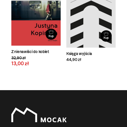
Kup
Kup
Z nienawiści do kobiet
Księga wyjścia
32,90 zł
44,90 zł
13,00 zł