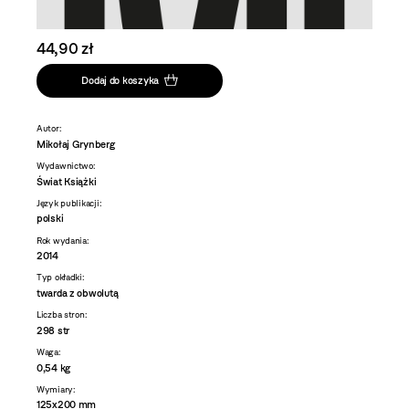
44,90 zł
Dodaj do koszyka
Autor:
Mikołaj Grynberg
Wydawnictwo:
Świat Książki
Język publikacji:
polski
Rok wydania:
2014
Typ okładki:
twarda z obwolutą
Liczba stron:
298 str
Waga:
0,54 kg
Wymiary:
125x200 mm