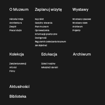
O Muzeum
Zaplanuj wizytę
Wystawy
Historia i misja
Kup bilet
Wystawy czasowe
Architektura
Godziny otwarcia
Wystawy stałe
Zespół
Plan muzeum
Archiwum
Praca i staże
Oprowadzenia
Projekty
Informacje praktyczne
Dostępność
Regulamin zwiedzania Muzeum
Jak dojechać
Kolekcja
Edukacja
Archiwum
Założenia kolekcji
Dzieci i rodziny
Artyści
Młodzież i dorośli
Filmy
Aktualności
Biblioteka