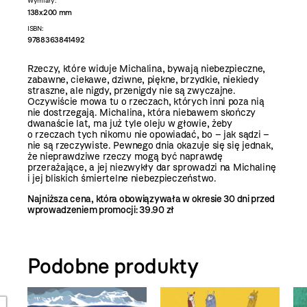
Wymiary:
138x200 mm
ISBN:
9788363841492
Rzeczy, które widuje Michalina, bywają niebezpieczne,
zabawne, ciekawe, dziwne, piękne, brzydkie, niekiedy
straszne, ale nigdy, przenigdy nie są zwyczajne.
Oczywiście mowa tu o rzeczach, których inni poza nią
nie dostrzegają. Michalina, która niebawem skończy
dwanaście lat, ma już tyle oleju w głowie, żeby
o rzeczach tych nikomu nie opowiadać, bo – jak sądzi –
nie są rzeczywiste. Pewnego dnia okazuje się się jednak,
że nieprawdziwe rzeczy mogą być naprawdę
przerażające, a jej niezwykły dar sprowadzi na Michalinę
i jej bliskich śmiertelne niebezpieczeństwo.
Najniższa cena, która obowiązywała w okresie 30 dni przed
wprowadzeniem promocji:
39.90 zł
Podobne produkty