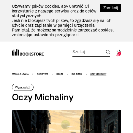
Przejdź
Używamy plików cookies, aby ułatwić Ci
Do
Zamknij
korzystanie z naszego serwisu oraz do celów
Treści
statystycznych.
Jeśli nie blokujesz tych plików, to zgadzasz się na ich
użycie oraz zapisanie w pamięci urządzenia.
Pamiętaj, że możesz samodzielnie zarządzać cookies,
zmieniając ustawienia przeglądarki.
0
0,00
Bookstore
STRONA GŁÓWNA
BOOKSTORE
KSIĄŻKI
DLA DZIECI
OCZY MICHALINY
-
Wyprzedaż!
szablon
Oczy Michaliny
szczegóły