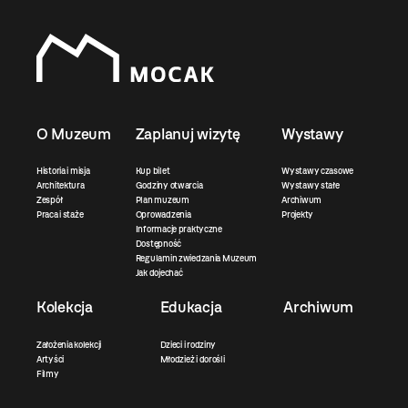
O Muzeum
Zaplanuj wizytę
Wystawy
Historia i misja
Kup bilet
Wystawy czasowe
Architektura
Godziny otwarcia
Wystawy stałe
Zespół
Plan muzeum
Archiwum
Praca i staże
Oprowadzenia
Projekty
Informacje praktyczne
Dostępność
Regulamin zwiedzania Muzeum
Jak dojechać
Kolekcja
Edukacja
Archiwum
Założenia kolekcji
Dzieci i rodziny
Artyści
Młodzież i dorośli
Filmy