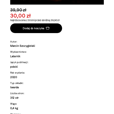
39,90 zł
30,00 zł
Najniższa cena z 30 dni przed obniżką: 39,90 zł
Dodaj do koszyka
Autor:
Marcin Szczygielski
Wydawnictwo:
Latarnik
Język publikacji:
polski
Rok wydania:
2020
Typ okładki:
twarda
Liczba stron:
312 str
Waga:
0,4 kg