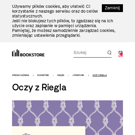
Przejdź
Używamy plików cookies, aby ułatwić Ci
Do
Zamknij
korzystanie z naszego serwisu oraz do celów
Treści
statystycznych.
Jeśli nie blokujesz tych plików, to zgadzasz się na ich
użycie oraz zapisanie w pamięci urządzenia.
Pamiętaj, że możesz samodzielnie zarządzać cookies,
zmieniając ustawienia przeglądarki.
0
0,00
Bookstore
STRONA GŁÓWNA
BOOKSTORE
KSIĄŻKI
LITERATURA
OCZY Z RIEGLA
-
Oczy z Riegla
szablon
szczegóły