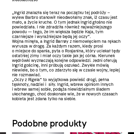
„Ingrid znalazła się teraz na początku tej podróży –
wylew Barbro stanowił nieodwołalny znak, iż czasu jest
mało, a życie kruche. O tym jednak Ingrid głośno nie
powiedziała. I nie zdradziła również najważniejszego
powodu — tego, że im większa będzie Kaja, tym
czarniejsze i wyraźniejsze będą jej oczy”.
Wojna minęła, a Ingrid Barrøy z niemowlęciem na rękach
wyrusza w drogę. Za każdym razem, kiedy prosi
o miejsce do spania, pyta o Rosjanina, który uciekał tędy
ostatniej zimy i miał oczy takie jak jej córka. Kierunek
wędrówki wyznaczają kolejne odpowiedzi. Jedni oferują
Ingrid gościnę, inni próbują oszukać. Zwykle mówią
niewiele, bo o tym, co zdarzyło się w czasie wojny, lepiej
nie rozmawiać.
„Oczy z Rigela” to wyjątkowa powieść drogi, pełna
tęsknoty, nadziei i siły. Ingrid, wbrew opiniom innych
i wbrew samej sobie, podąża niewidzialnym śladem
ukochanego, choć doskonale wie, że w nowych czasach
kobieta jest zdana tylko na siebie.
Podobne produkty