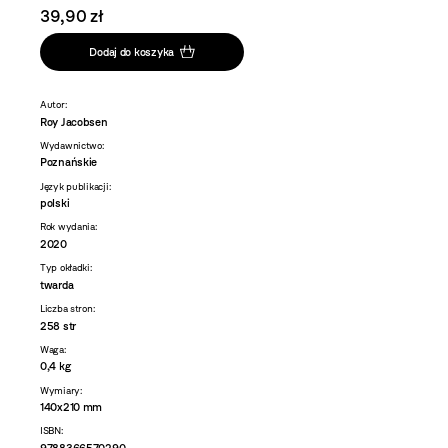
39,90 zł
Dodaj do koszyka
Autor:
Roy Jacobsen
Wydawnictwo:
Poznańskie
Język publikacji:
polski
Rok wydania:
2020
Typ okładki:
twarda
Liczba stron:
258 str
Waga:
0,4 kg
Wymiary:
140x210 mm
ISBN:
9788366570290