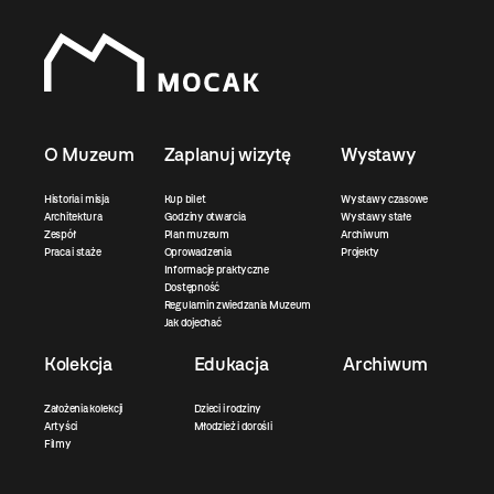
O Muzeum
Zaplanuj wizytę
Wystawy
Historia i misja
Kup bilet
Wystawy czasowe
Architektura
Godziny otwarcia
Wystawy stałe
Zespół
Plan muzeum
Archiwum
Praca i staże
Oprowadzenia
Projekty
Informacje praktyczne
Dostępność
Regulamin zwiedzania Muzeum
Jak dojechać
Kolekcja
Edukacja
Archiwum
Założenia kolekcji
Dzieci i rodziny
Artyści
Młodzież i dorośli
Filmy