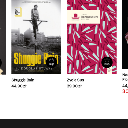
Kup
Kup
Na
Flo
Życie Sus
Shuggie Bain
44,
39,90 zł
44,90 zł
30