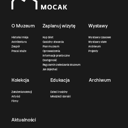
O Muzeum
Zaplanuj wizytę
Wystawy
Historia i misja
Kup bilet
Wystawy czasowe
Architektura
Godziny otwarcia
Wystawy stałe
Zespół
Plan muzeum
Archiwum
Praca i staże
Oprowadzenia
Projekty
Informacje praktyczne
Dostępność
Regulamin zwiedzania Muzeum
Jak dojechać
Kolekcja
Edukacja
Archiwum
Założenia kolekcji
Dzieci i rodziny
Artyści
Młodzież i dorośli
Filmy
Aktualności