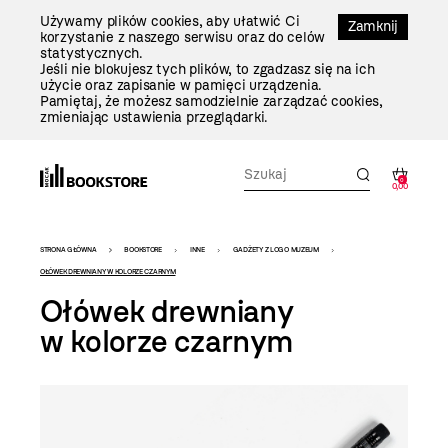
Przejdź
Używamy plików cookies, aby ułatwić Ci
Do
Zamknij
korzystanie z naszego serwisu oraz do celów
Treści
statystycznych.
Jeśli nie blokujesz tych plików, to zgadzasz się na ich
użycie oraz zapisanie w pamięci urządzenia.
Pamiętaj, że możesz samodzielnie zarządzać cookies,
zmieniając ustawienia przeglądarki.
0
0,00
Bookstore
STRONA GŁÓWNA
BOOKSTORE
INNE
GADŻETY Z LOGO MUZEUM
-
OŁÓWEK DREWNIANY W KOLORZE CZARNYM
Ołówek drewniany
szablon
w kolorze czarnym
szczegóły