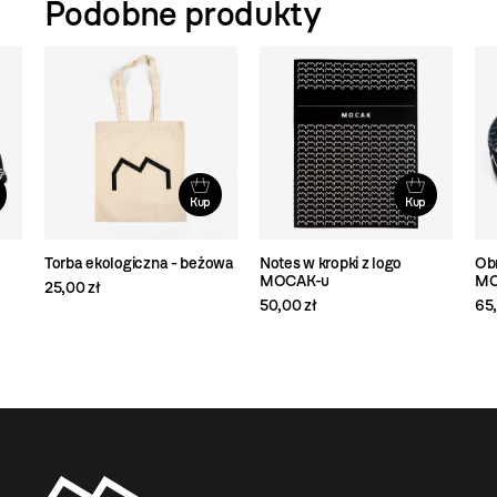
Podobne produkty
Kup
Kup
Torba ekologiczna - beżowa
Notes w kropki z logo
Obr
MOCAK-u
MO
25,00 zł
50,00 zł
65,