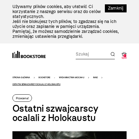
Przejdź
Używamy plików cookies, aby ułatwić Ci
Do
Zamknij
korzystanie z naszego serwisu oraz do celów
Treści
statystycznych.
Jeśli nie blokujesz tych plików, to zgadzasz się na ich
użycie oraz zapisanie w pamięci urządzenia.
Pamiętaj, że możesz samodzielnie zarządzać cookies,
zmieniając ustawienia przeglądarki.
0
0,00
Bookstore
STRONA GŁÓWNA
BOOKSTORE
WYDAWNICTWA MOCAK-U
INNE
-
OSTATNI SZWAJCARSCY OCALALI Z HOLOKAUSTU
szablon
Przecena!
szczegóły
Ostatni szwajcarscy
ocalali z Holokaustu