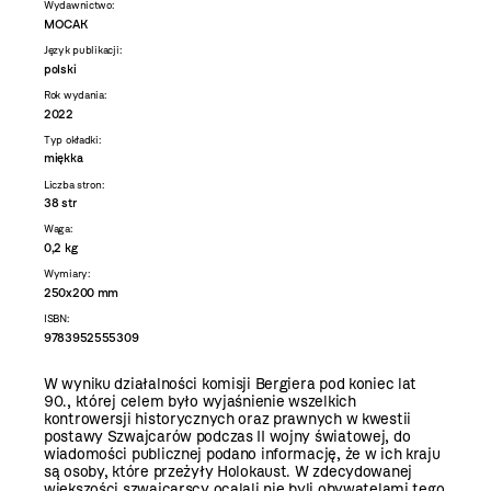
Wydawnictwo:
MOCAK
Język publikacji:
polski
Rok wydania:
2022
Typ okładki:
miękka
Liczba stron:
38 str
Waga:
0,2 kg
Wymiary:
250x200 mm
ISBN:
9783952555309
W wyniku działalności komisji Bergiera pod koniec lat
90., której celem było wyjaśnienie wszelkich
kontrowersji historycznych oraz prawnych w kwestii
postawy Szwajcarów podczas II wojny światowej, do
wiadomości publicznej podano informację, że w ich kraju
są osoby, które przeżyły Holokaust. W zdecydowanej
większości szwajcarscy ocalali nie byli obywatelami tego