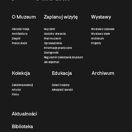
O Muzeum
Zaplanuj wizytę
Wystawy
Historia i misja
Kup bilet
Wystawy czasowe
Architektura
Godziny otwarcia
Wystawy stałe
Zespół
Plan muzeum
Archiwum
Praca i staże
Oprowadzenia
Projekty
Informacje praktyczne
Dostępność
Regulamin zwiedzania Muzeum
Jak dojechać
Kolekcja
Edukacja
Archiwum
Założenia kolekcji
Dzieci i rodziny
Artyści
Młodzież i dorośli
Filmy
Aktualności
Biblioteka