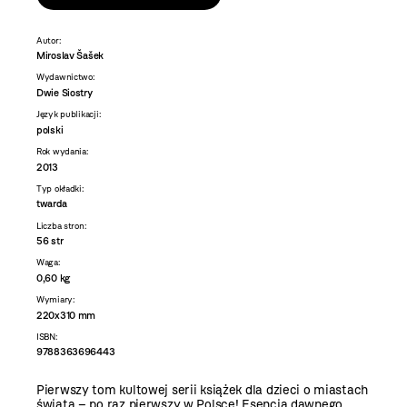
Autor:
Miroslav Šašek
Wydawnictwo:
Dwie Siostry
Język publikacji:
polski
Rok wydania:
2013
Typ okładki:
twarda
Liczba stron:
56 str
Waga:
0,60 kg
Wymiary:
220x310 mm
ISBN:
9788363696443
Pierwszy tom kultowej serii książek dla dzieci o miastach
świata – po raz pierwszy w Polsce! Esencja dawnego