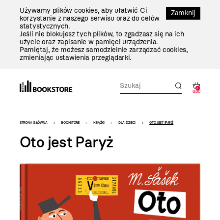
Przejdź
Używamy plików cookies, aby ułatwić Ci
Do
Zamknij
korzystanie z naszego serwisu oraz do celów
Treści
statystycznych.
Jeśli nie blokujesz tych plików, to zgadzasz się na ich
użycie oraz zapisanie w pamięci urządzenia.
Pamiętaj, że możesz samodzielnie zarządzać cookies,
zmieniając ustawienia przeglądarki.
0
0,00
Bookstore
STRONA GŁÓWNA
BOOKSTORE
KSIĄŻKI
DLA DZIECI
OTO JEST PARYŻ
-
Oto jest Paryż
szablon
szczegóły