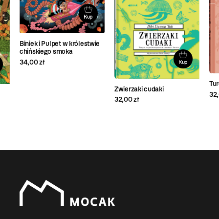
Kup
Biniek i Pulpet w królestwie
chińskiego smoka
34,00 zł
Kup
Tu
Zwierzaki cudaki
32,
32,00 zł