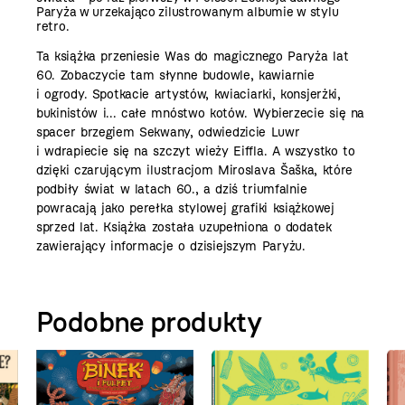
Paryża w urzekająco zilustrowanym albumie w stylu
retro.
Ta książka przeniesie Was do magicznego Paryża lat
60. Zobaczycie tam słynne budowle, kawiarnie
i ogrody. Spotkacie artystów, kwiaciarki, konsjerżki,
bukinistów i... całe mnóstwo kotów. Wybierzecie się na
spacer brzegiem Sekwany, odwiedzicie Luwr
i wdrapiecie się na szczyt wieży Eiffla. A wszystko to
dzięki czarującym ilustracjom Miroslava Šaška, które
podbiły świat w latach 60., a dziś triumfalnie
powracają jako perełka stylowej grafiki książkowej
sprzed lat. Książka została uzupełniona o dodatek
zawierający informacje o dzisiejszym Paryżu.
Podobne produkty