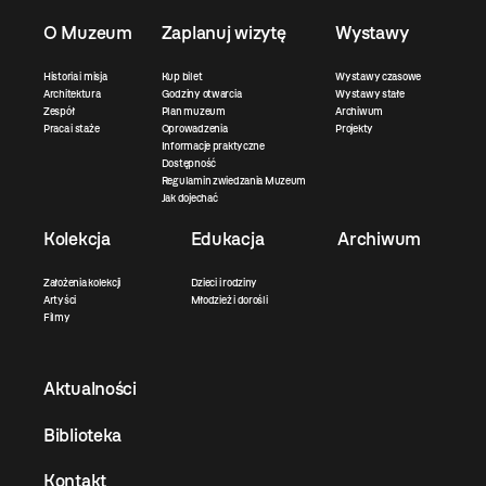
O Muzeum
Zaplanuj wizytę
Wystawy
Historia i misja
Kup bilet
Wystawy czasowe
Architektura
Godziny otwarcia
Wystawy stałe
Zespół
Plan muzeum
Archiwum
Praca i staże
Oprowadzenia
Projekty
Informacje praktyczne
Dostępność
Regulamin zwiedzania Muzeum
Jak dojechać
Kolekcja
Edukacja
Archiwum
Założenia kolekcji
Dzieci i rodziny
Artyści
Młodzież i dorośli
Filmy
Aktualności
Biblioteka
Kontakt