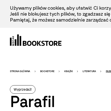
Przejdź
Używamy plików cookies, aby ułatwić Ci korzy
Do
Jeśli nie blokujesz tych plików, to zgadzasz si
Treści
Pamiętaj, że możesz samodzielnie zarządzać c
Bookstore
STRONA GŁÓWNA
BOOKSTORE
KSIĄŻKI
LITERATURA
PAR
-
Wyprzedaż!
Parafil