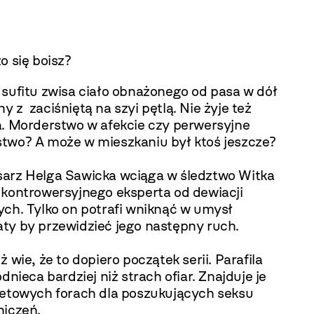
o się boisz?
 sufitu zwisa ciało obnażonego od pasa w dół
 z zaciśniętą na szyi pętlą. Nie żyje też
a. Morderstwo w afekcie czy perwersyjne
two? A może w mieszkaniu był ktoś jeszcze?
arz Helga Sawicka wciąga w śledztwo Witka
 kontrowersyjnego eksperta od dewiacji
ych. Tylko on potrafi wniknąć w umysł
ty by przewidzieć jego następny ruch.
ż wie, że to dopiero początek serii. Parafila
odnieca bardziej niż strach ofiar. Znajduje je
netowych forach dla poszukujących seksu
niczeń.