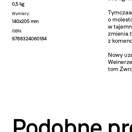
0,5 kg
Tymczase
Wymiary:
o molest
140x205 mm
w tajemn
ISBN:
zmienia 
9788324060184
z komend
Nowy uza
Weinerze,
tom Zwro
Podobne pr