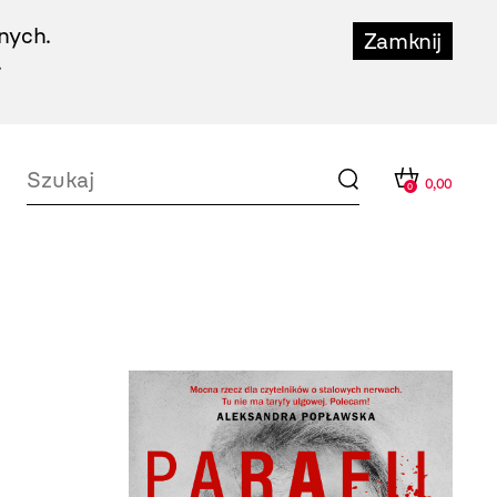
nych.
Zamknij
.
0,00
0