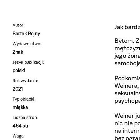
szablon
szczegóły
Autor:
Jak bardz
Bartek Rojny
Bytom. Z
Wydawnictwo:
mężczyzny
Znak
jego żon
samobójs
Język publikacji:
polski
Podkomis
Rok wydania:
Weinera,
2021
seksualn
Typ okładki:
psychopa
miękka
Weiner ju
Liczba stron:
nic nie p
464 str
na inter
Waga:
bez ogra