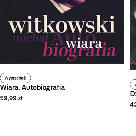
Wyprzedaż!
Wiara. Autobiografia
D
59,99 zł
42