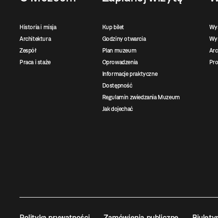
Historia i misja
Kup bilet
Wy
Architektura
Godziny otwarcia
Wys
Zespół
Plan muzeum
Ar
Praca i staże
Oprowadzenia
Pro
Informacje praktyczne
Dostępność
Regulamin zwiedzania Muzeum
Jak dojechać
Polityka prywatności
Zamówienia publiczne
Biulety