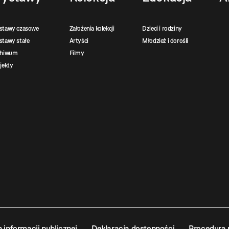
stawy czasowe
Założenia kolekcji
Dzieci i rodziny
tawy stałe
Artyści
Młodzież i dorośli
chiwum
Filmy
jekty
n informacji publicznej
Deklaracja dostępności
Procedura 