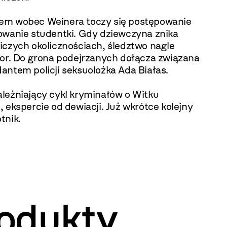
m wobec Weinera toczy się postępowanie
owanie studentki. Gdy dziewczyna znika
iczych okolicznościach, śledztwo nagle
tor. Do grona podejrzanych dołącza związana
antem policji seksuolożka Ada Białas.
leżniający cykl kryminałów o Witku
 ekspercie od dewiacji. Już wkrótce kolejny
tnik.
odukty