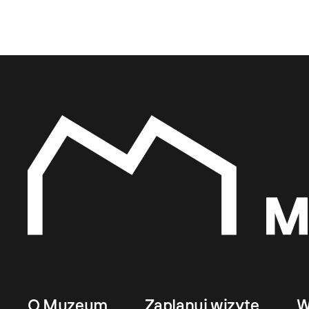
O Muzeum
Zaplanuj wizytę
W