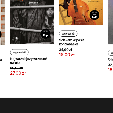
Kup
Wyprzedaż!
Kup
Ściskam w pasie,
kontrabasie!
34,90 zł
Wyprzedaż!
W
15,00 zł
Najważniejszy wrzesień
Oni
ia
świata
32,
39,99 zł
15
27,00 zł