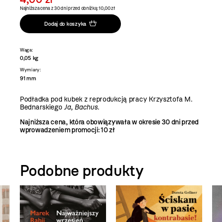
Najniższa cena z 30 dni przed obniżką: 10,00 zł
Dodaj do koszyka
Waga:
0,05 kg
Wymiary:
91 mm
Podładka pod kubek z reprodukcją pracy Krzysztofa M.
Bednarskiego
Ja, Bachus
.
Najniższa cena, która obowiązywała w okresie 30 dni przed
wprowadzeniem promocji:
10 zł
Podobne produkty