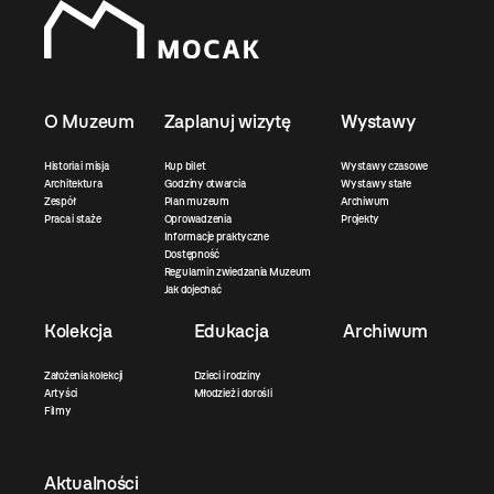
O Muzeum
Zaplanuj wizytę
Wystawy
Historia i misja
Kup bilet
Wystawy czasowe
Architektura
Godziny otwarcia
Wystawy stałe
Zespół
Plan muzeum
Archiwum
Praca i staże
Oprowadzenia
Projekty
Informacje praktyczne
Dostępność
Regulamin zwiedzania Muzeum
Jak dojechać
Kolekcja
Edukacja
Archiwum
Założenia kolekcji
Dzieci i rodziny
Artyści
Młodzież i dorośli
Filmy
Aktualności