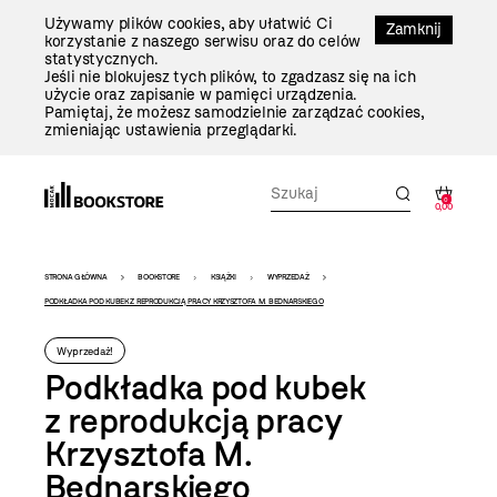
Przejdź
Używamy plików cookies, aby ułatwić Ci
Do
Zamknij
korzystanie z naszego serwisu oraz do celów
Treści
statystycznych.
Jeśli nie blokujesz tych plików, to zgadzasz się na ich
użycie oraz zapisanie w pamięci urządzenia.
Pamiętaj, że możesz samodzielnie zarządzać cookies,
zmieniając ustawienia przeglądarki.
0
0,00
Bookstore
STRONA GŁÓWNA
BOOKSTORE
KSIĄŻKI
WYPRZEDAŻ
-
PODKŁADKA POD KUBEK Z REPRODUKCJĄ PRACY KRZYSZTOFA M. BEDNARSKIEGO
szablon
Wyprzedaż!
szczegóły
Podkładka pod kubek
z reprodukcją pracy
Krzysztofa M.
Bednarskiego