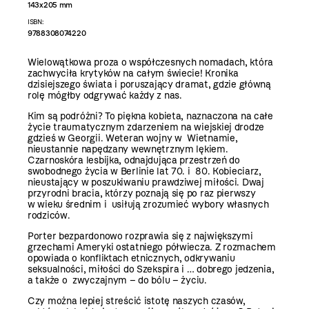
143x205 mm
ISBN:
9788308074220
Wielowątkowa proza o współczesnych nomadach, która
zachwyciła krytyków na całym świecie! Kronika
dzisiejszego świata i poruszający dramat, gdzie główną
rolę mógłby odgrywać każdy z nas.
Kim są podróżni? To piękna kobieta, naznaczona na całe
życie traumatycznym zdarzeniem na wiejskiej drodze
gdzieś w Georgii. Weteran wojny w Wietnamie,
nieustannie napędzany wewnętrznym lękiem.
Czarnoskóra lesbijka, odnajdująca przestrzeń do
swobodnego życia w Berlinie lat 70. i 80. Kobieciarz,
nieustający w poszukiwaniu prawdziwej miłości. Dwaj
przyrodni bracia, którzy poznają się po raz pierwszy
w wieku średnim i usiłują zrozumieć wybory własnych
rodziców.
Porter bezpardonowo rozprawia się z największymi
grzechami Ameryki ostatniego półwiecza. Z rozmachem
opowiada o konfliktach etnicznych, odkrywaniu
seksualności, miłości do Szekspira i … dobrego jedzenia,
a także o zwyczajnym – do bólu – życiu.
Czy można lepiej streścić istotę naszych czasów,