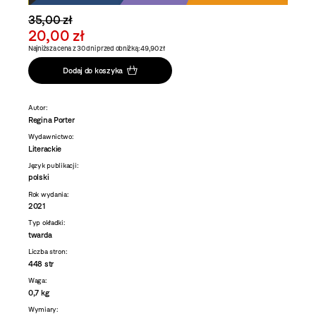
35,00 zł
20,00 zł
Najniższa cena z 30 dni przed obniżką: 49,90 zł
Dodaj do koszyka
Autor:
Regina Porter
Wydawnictwo:
Literackie
Język publikacji:
polski
Rok wydania:
2021
Typ okładki:
twarda
Liczba stron:
448 str
Waga:
0,7 kg
Wymiary: