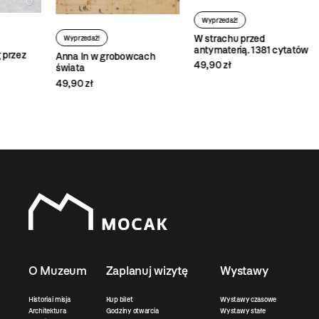
W
Wyprzedaż!
Ści
W strachu przed
Wyprzedaż!
antymaterią. 1381 cytatów
62,
Anna In w grobowcach
49,90 zł
świata
49,90 zł
O Muzeum
Zaplanuj wizytę
Wystawy
Historia i misja
Kup bilet
Wystawy czasowe
Architektura
Godziny otwarcia
Wystawy stałe