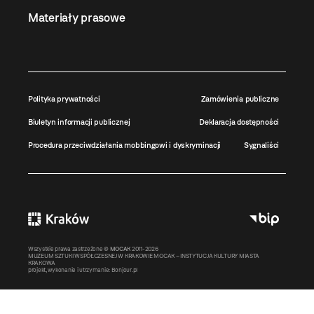
Materiały prasowe
Polityka prywatności
Zamówienia publiczne
Biuletyn informacji publicznej
Deklaracja dostępności
Procedura przeciwdziałania mobbingowi i dyskryminacji
Sygnaliści
Wszystkie prawa zastrzeżone ©
MOCAK
2011-2026
MUZEUM SZTUKI WSPÓŁCZESNEJ W KRAKOWIE MOCAK – INSTYTUCJA KULTURY MIASTA
KRAKOWA
projekt, wykonanie i utrzymanie:
Bonjour.pl