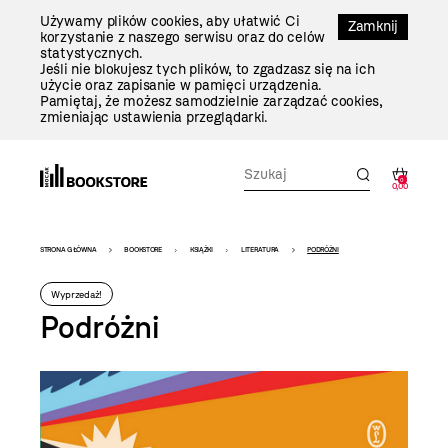
Przejdź
Używamy plików cookies, aby ułatwić Ci
Do
Zamknij
korzystanie z naszego serwisu oraz do celów
Treści
statystycznych.
Jeśli nie blokujesz tych plików, to zgadzasz się na ich
użycie oraz zapisanie w pamięci urządzenia.
Pamiętaj, że możesz samodzielnie zarządzać cookies,
zmieniając ustawienia przeglądarki.
0
0,00
Bookstore
STRONA GŁÓWNA
BOOKSTORE
KSIĄŻKI
LITERATURA
PODRÓŻNI
-
Wyprzedaż!
szablon
Podróżni
szczegóły