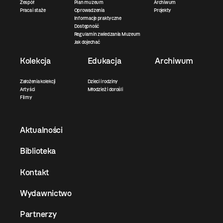
Zespół
Plan muzeum
Archiwum
Praca i staże
Oprowadzenia
Projekty
Informacje praktyczne
Dostępność
Regulamin zwiedzania Muzeum
Jak dojechać
Kolekcja
Edukacja
Archiwum
Założenia kolekcji
Dzieci i rodziny
Artyści
Młodzież i dorośli
Filmy
Aktualności
Biblioteka
Kontakt
Wydawnictwo
Partnerzy