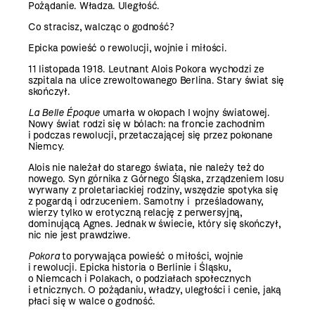
Pożądanie. Władza. Uległość.
Co stracisz, walcząc o godność?
Epicka powieść o rewolucji, wojnie i miłości.
11 listopada 1918. Leutnant Alois Pokora wychodzi ze
szpitala na ulice zrewoltowanego Berlina. Stary świat się
skończył.
La Belle Époque
umarła w okopach I wojny światowej.
Nowy świat rodzi się w bólach: na froncie zachodnim
i podczas rewolucji, przetaczającej się przez pokonane
Niemcy.
Alois nie należał do starego świata, nie należy też do
nowego. Syn górnika z Górnego Śląska, zrządzeniem losu
wyrwany z proletariackiej rodziny, wszędzie spotyka się
z pogardą i odrzuceniem. Samotny i prześladowany,
wierzy tylko w erotyczną relację z perwersyjną,
dominującą Agnes. Jednak w świecie, który się skończył,
nic nie jest prawdziwe.
Pokora
to porywająca powieść o miłości, wojnie
i rewolucji. Epicka historia o Berlinie i Śląsku,
o Niemcach i Polakach, o podziałach społecznych
i etnicznych. O pożądaniu, władzy, uległości i cenie, jaką
płaci się w walce o godność.