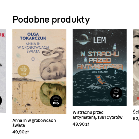
Podobne produkty
Kup
Kup
Ści
W strachu przed
antymaterią. 1381 cytatów
62,
Anna In w grobowcach
49,90 zł
świata
49,90 zł