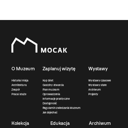
O Muzeum
Zaplanuj wizytę
Wystawy
Historia i misja
Kup bilet
Wystawy czasowe
Architektura
Godziny otwarcia
Wystawy stałe
Zespół
Plan muzeum
Archiwum
Praca i staże
Oprowadzenia
Projekty
Informacje praktyczne
Dostępność
Regulamin zwiedzania Muzeum
Jak dojechać
Kolekcja
Edukacja
Archiwum