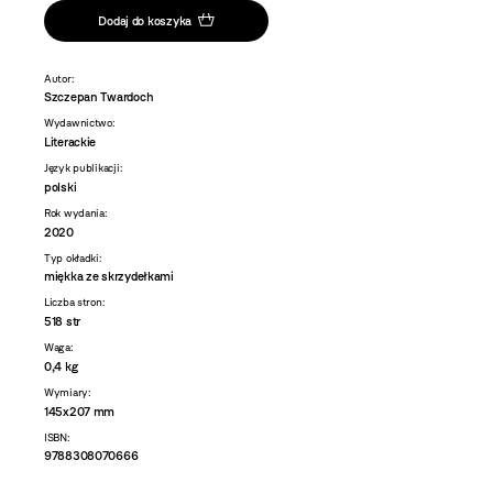
Dodaj do koszyka
Autor:
Szczepan Twardoch
Wydawnictwo:
Literackie
Język publikacji:
polski
Rok wydania:
2020
Typ okładki:
miękka ze skrzydełkami
Liczba stron:
518 str
Waga:
0,4 kg
Wymiary:
145x207 mm
ISBN:
9788308070666