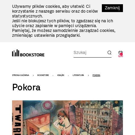
Przejdź
Używamy plików cookies, aby ułatwić Ci
Do
Zamknij
korzystanie z naszego serwisu oraz do celów
Treści
statystycznych.
Jeśli nie blokujesz tych plików, to zgadzasz się na ich
użycie oraz zapisanie w pamięci urządzenia.
Pamiętaj, że możesz samodzielnie zarządzać cookies,
zmieniając ustawienia przeglądarki.
0
0,00
Bookstore
STRONA GŁÓWNA
BOOKSTORE
KSIĄŻKI
LITERATURA
POKORA
-
Pokora
szablon
szczegóły