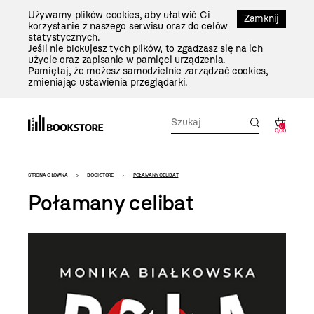
Przejdź
Używamy plików cookies, aby ułatwić Ci
Do
Zamknij
korzystanie z naszego serwisu oraz do celów
Treści
statystycznych.
Jeśli nie blokujesz tych plików, to zgadzasz się na ich
użycie oraz zapisanie w pamięci urządzenia.
Pamiętaj, że możesz samodzielnie zarządzać cookies,
zmieniając ustawienia przeglądarki.
0
0,00
Bookstore
STRONA GŁÓWNA
BOOKSTORE
POŁAMANY CELIBAT
-
Połamany celibat
szablon
szczegóły