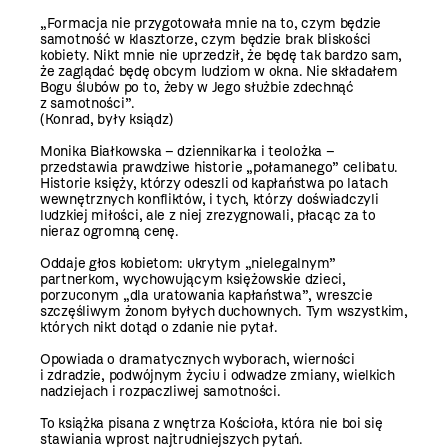
„Formacja nie przygotowała mnie na to, czym będzie
samotność w klasztorze, czym będzie brak bliskości
kobiety. Nikt mnie nie uprzedził, że będę tak bardzo sam,
że zaglądać będę obcym ludziom w okna. Nie składałem
Bogu ślubów po to, żeby w Jego służbie zdechnąć
z samotności”.
(Konrad, były ksiądz)
Monika Białkowska – dziennikarka i teolożka –
przedstawia prawdziwe historie „połamanego” celibatu.
Historie księży, którzy odeszli od kapłaństwa po latach
wewnętrznych konfliktów, i tych, którzy doświadczyli
ludzkiej miłości, ale z niej zrezygnowali, płacąc za to
nieraz ogromną cenę.
Oddaje głos kobietom: ukrytym „nielegalnym”
partnerkom, wychowującym księżowskie dzieci,
porzuconym „dla uratowania kapłaństwa”, wreszcie
szczęśliwym żonom byłych duchownych. Tym wszystkim,
których nikt dotąd o zdanie nie pytał.
Opowiada o dramatycznych wyborach, wierności
i zdradzie, podwójnym życiu i odwadze zmiany, wielkich
nadziejach i rozpaczliwej samotności.
To książka pisana z wnętrza Kościoła, która nie boi się
stawiania wprost najtrudniejszych pytań.