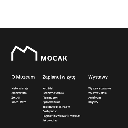
O Muzeum
Zaplanuj wizytę
Wystawy
Historia i misja
Kup bilet
Wystawy czasowe
Architektura
Godziny otwarcia
Wystawy stałe
Zespół
Plan muzeum
Archiwum
Praca i staże
Oprowadzenia
Projekty
Informacje praktyczne
Dostępność
Regulamin zwiedzania Muzeum
Jak dojechać