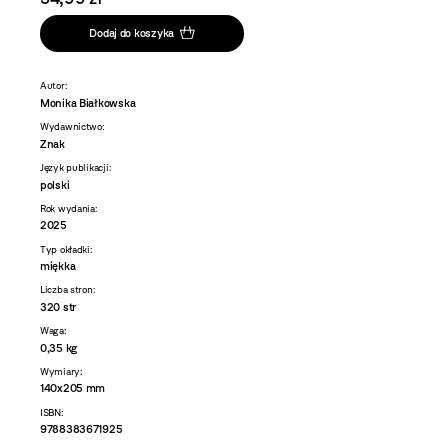
Dodaj do koszyka
Autor:
Monika Białkowska
Wydawnictwo:
Znak
Język publikacji:
polski
Rok wydania:
2025
Typ okładki:
miękka
Liczba stron:
320 str
Waga:
0,35 kg
Wymiary:
140x205 mm
ISBN:
9788383671925