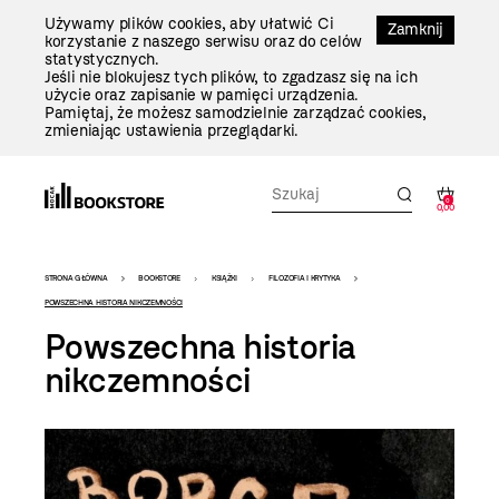
Przejdź
Używamy plików cookies, aby ułatwić Ci
Do
Zamknij
korzystanie z naszego serwisu oraz do celów
Treści
statystycznych.
Jeśli nie blokujesz tych plików, to zgadzasz się na ich
użycie oraz zapisanie w pamięci urządzenia.
Pamiętaj, że możesz samodzielnie zarządzać cookies,
zmieniając ustawienia przeglądarki.
0
0,00
Bookstore
STRONA GŁÓWNA
BOOKSTORE
KSIĄŻKI
FILOZOFIA I KRYTYKA
-
POWSZECHNA HISTORIA NIKCZEMNOŚCI
Powszechna historia
szablon
nikczemności
szczegóły