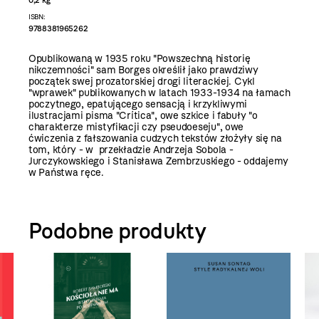
ISBN:
9788381965262
Opublikowaną w 1935 roku "Powszechną historię
nikczemności" sam Borges określił jako prawdziwy
początek swej prozatorskiej drogi literackiej. Cykl
"wprawek" publikowanych w latach 1933-1934 na łamach
poczytnego, epatującego sensacją i krzykliwymi
ilustracjami pisma "Crítica", owe szkice i fabuły "o
charakterze mistyfikacji czy pseudoeseju", owe
ćwiczenia z fałszowania cudzych tekstów złożyły się na
tom, który - w przekładzie Andrzeja Sobola -
Jurczykowskiego i Stanisława Zembrzuskiego - oddajemy
w Państwa ręce.
Podobne produkty