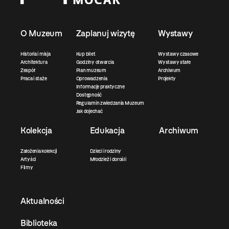
O Muzeum
Zaplanuj wizytę
Wystawy
Historia i misja
Kup bilet
Wystawy czasowe
Architektura
Godziny otwarcia
Wystawy stałe
Zespół
Plan muzeum
Archiwum
Praca i staże
Oprowadzenia
Projekty
Informacje praktyczne
Dostępność
Regulamin zwiedzania Muzeum
Jak dojechać
Kolekcja
Edukacja
Archiwum
Założenia kolekcji
Dzieci i rodziny
Artyści
Młodzież i dorośli
Filmy
Aktualności
Biblioteka