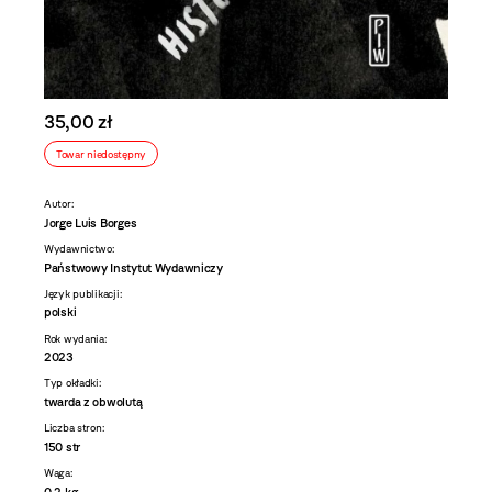
35,00 zł
Towar niedostępny
Autor:
Jorge Luis Borges
Wydawnictwo:
Państwowy Instytut Wydawniczy
Język publikacji:
polski
Rok wydania:
2023
Typ okładki:
twarda z obwolutą
Liczba stron:
150 str
Waga:
0,2 kg