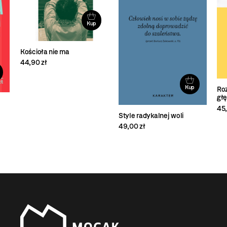
Kup
Kościoła nie ma
44,90 zł
Kup
Roz
głę
45,
Style radykalnej woli
49,00 zł